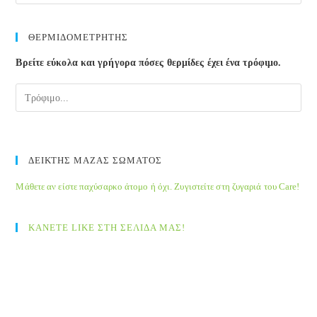
to
clos
ΘΕΡΜΙΔΟΜΕΤΡΗΤΗΣ
the
Βρείτε εύκολα και γρήγορα πόσες θερμίδες έχει ένα τρόφιμο.
sea
pane
ΔΕΙΚΤΗΣ ΜΑΖΑΣ ΣΩΜΑΤΟΣ
Μάθετε αν είστε παχύσαρκο άτομο ή όχι. Ζυγιστείτε στη ζυγαριά του Care!
ΚΑΝΕΤΕ LIKE ΣΤΗ ΣΕΛΙΔΑ ΜΑΣ!