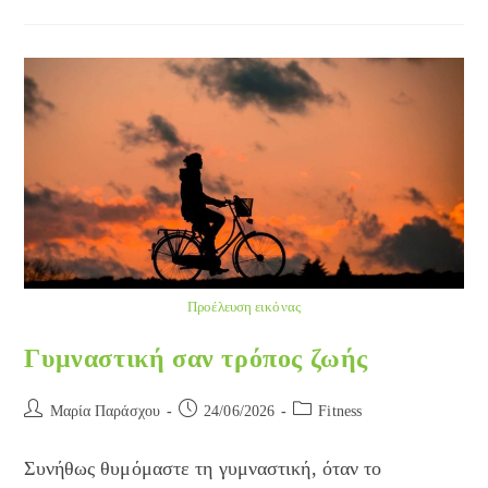
Δεν
Αδυνατίζω…
Προέλευση εικόνας
Γυμναστική σαν τρόπος ζωής
Post
Post
Post
Μαρία Παράσχου
24/06/2026
Fitness
author:
published:
category:
Συνήθως θυμόμαστε τη γυμναστική, όταν το