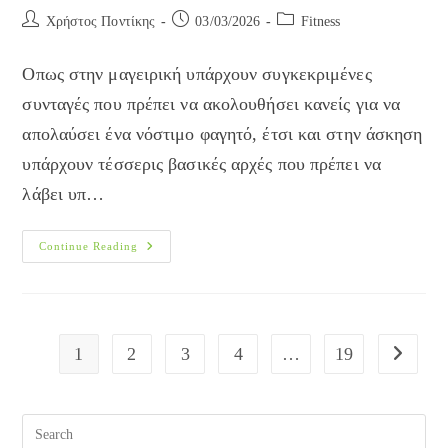
Post
Post
Post
Χρήστος Ποντίκης
03/03/2026
Fitness
author:
published:
category:
Οπως στην μαγειρική υπάρχουν συγκεκριμένες
συνταγές που πρέπει να ακολουθήσει κανείς για να
απολαύσει ένα νόστιμο φαγητό, έτσι και στην άσκηση
υπάρχουν τέσσερις βασικές αρχές που πρέπει να
λάβει υπ…
Τέσσερα
Continue Reading
Μυστικά
Για
Τέλειο
Σώμα
1
2
3
4
…
19
Go to the
Pre
Esc