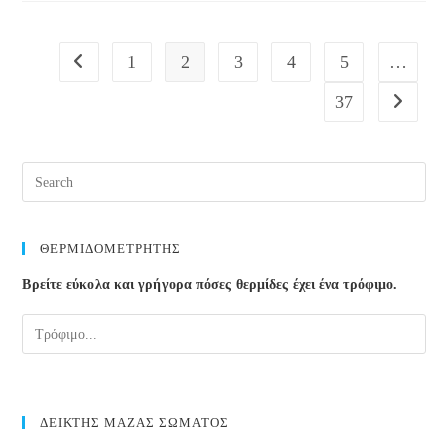
Χρειάζεσαι
Φυσικοθεραπευτή
1
2
3
4
5
…
Go to the previous page
37
Go to the
Pre
Esc
to
clos
ΘΕΡΜΙΔΟΜΕΤΡΗΤΗΣ
the
Βρείτε εύκολα και γρήγορα πόσες θερμίδες έχει ένα τρόφιμο.
sea
pane
ΔΕΙΚΤΗΣ ΜΑΖΑΣ ΣΩΜΑΤΟΣ