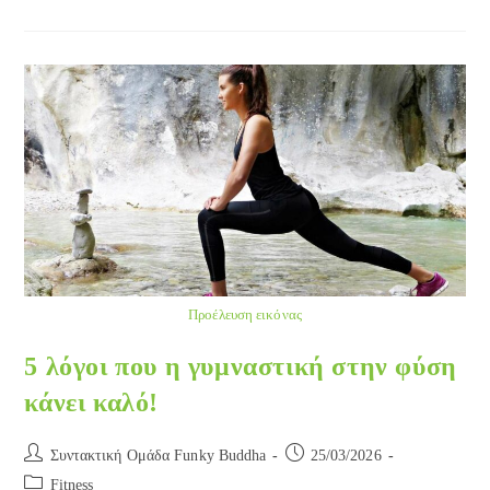
Ταινίας
Προέλευση εικόνας
5 λόγοι που η γυμναστική στην φύση
κάνει καλό!
Post
Post
Συντακτική Ομάδα Funky Buddha
25/03/2026
author:
published:
Post
Fitness