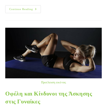
Επίδραση
Continue Reading
Του
Φύλου
Στον
Κίνδυνο
Για
Αθλητικές
Κακώσεις
Προέλευση εικόνας
Οφέλη και Κίνδυνοι της Άσκησης
στις Γυναίκες