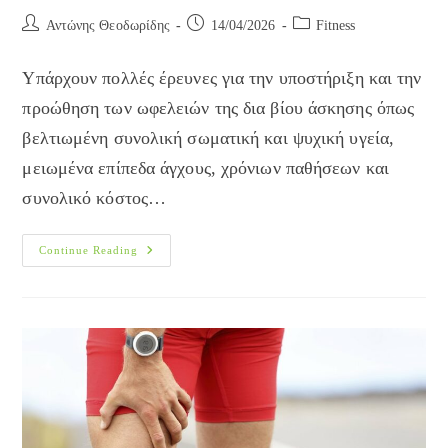
Post
Post
Post
Αντώνης Θεοδωρίδης
14/04/2026
Fitness
author:
published:
category:
Υπάρχουν πολλές έρευνες για την υποστήριξη και την
προώθηση των ωφελειών της δια βίου άσκησης όπως
βελτιωμένη συνολική σωματική και ψυχική υγεία,
μειωμένα επίπεδα άγχους, χρόνιων παθήσεων και
συνολικό κόστος…
Οφέλη
Continue Reading
Και
Κίνδυνοι
Της
Άσκησης
Στις
Γυναίκες