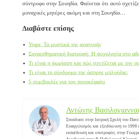
σύντροφο στην Σουηδία. Φαίνεται ότι αυτό σχετίζ
μοναχικές μητέρες ακόμη και στη Σουηδία…
Διαβάστε επίσης
Yoga: Τα μυστικά της αναπνοής
Συναισθηματική διατροφή: Η ψυχολογία στο αδ
Τι είναι η ψωρίαση και πώς σχετίζεται με την 
Τι είναι το σύνδρομο της άσπρης μπλούζας;
5 συμβουλές για τον πονοκέφαλο
Αντώνης Βασιλογιαννα
Σπούδασε στην Ιατρική Σχολή του Πανε
Ευαγγελισμός και εξειδίκευση το 1998 
εκπαίδευση και υποτροφίες στην Γεωγρ