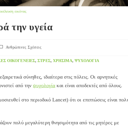
ροέλευση εικόνας
ρά την υγεία
ost
Ανθρώπινες Σχέσεις
ategory:
ΈΣ ΟΙΚΟΓΈΝΕΙΕΣ
,
ΣΤΡΕΣ
,
ΧΡΉΣΙΜΑ
,
ΨΥΧΟΛΟΓΊΑ
εξαιρετικά σύνηθες, ιδιαίτερα στις πόλεις. Οι αρνητικές
ονιστεί από την
ψυχολογία
και είναι αποδεκτές από όλους.
οσιευθεί στο περιοδικό Lancet) ότι οι επιπτώσεις είναι πολ
άζουν πολύ μεγαλύτερη θνησιμότητα από τις μητέρες με