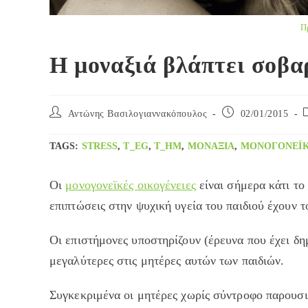
Π
Η μοναξιά βλάπτει σοβα
Post
Post
P
Αντώνης Βασιλογιαννακόπουλος
02/01/2015
author:
published:
c
TAGS
:
STRESS
,
T_EG
,
T_HM
,
ΜΟΝΑΞΙΆ
,
ΜΟΝΟΓΟΝΕΪΚ
Οι
μονογονεϊκές οικογένειες
είναι σήμερα κάτι το 
επιπτώσεις στην ψυχική υγεία του παιδιού έχουν τ
Οι επιστήμονες υποστηρίζουν (έρευνα που έχει δημ
μεγαλύτερες στις μητέρες αυτών των παιδιών.
Συγκεκριμένα οι μητέρες χωρίς σύντροφο παρουσι