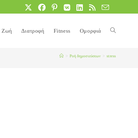
Ζωή
Διατροφή
Fitness
Ομορφιά
Toggle
>
Ροή δημοσιεύσεων
>
stress
website
search