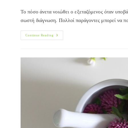
author:
published:
category:
Το πόσο άνετα νοιώθει ο εξεταζόμενος όταν υποβάλ
σωστή διάγνωση. Πολλοί παράγοντες μπορεί να πα
Τι
Continue Reading
Είναι
Το
Σύνδρομο
Της
Άσπρης
Μπλούζας;