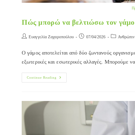
Π
Πώς μπορώ να βελτιώσω τον γάμο
Post
Post
Post
Ευαγγελία Ζαχαροπούλου
07/04/2026
Ανθρώπιν
author:
published:
category:
Ο γάμος αποτελείται από δύο ζωντανούς οργανισμο
εξωτερικές και εσωτερικές αλλαγές. Μπορούμε ν
Πώς
Continue Reading
Μπορώ
Να
Βελτιώσω
Τον
Γάμο
Μου;