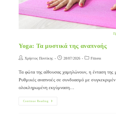
Π
Yoga: Τα μυστικά της αναπνοής
Post
Post
Post
Χρήστος Ποντίκης
28/07/2026
Fitness
author:
published:
category:
Τα φώτα της αίθουσας χαμηλώνουν, η ένταση της μ
Ρυθμικές αναπνοές σε συνδυασμό με συγκεκριμένε
ολοκληρωμένη εκγύμναση…
Yoga:
Continue Reading
Τα
Μυστικά
Της
Αναπνοής