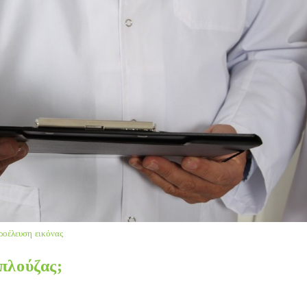
ροέλευση εικόνας
μπλούζας;