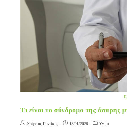
Π
Τι είναι το σύνδρομο της άσπρης 
Post
Post
Post
Χρήστος Ποντίκης
13/01/2026
Yγεία