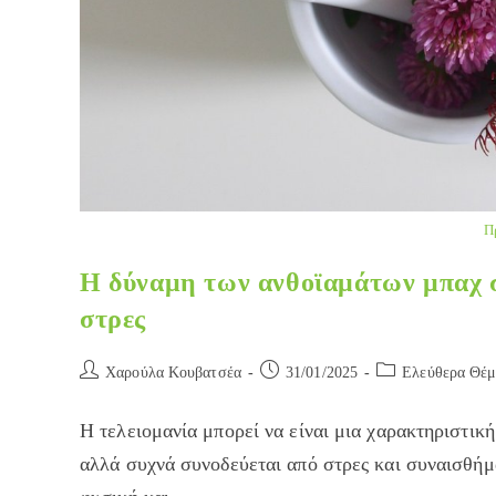
Π
Η δύναμη των ανθοϊαμάτων μπαχ στ
στρες
Post
Post
Post
Χαρούλα Κουβατσέα
31/01/2025
Ελεύθερα Θέμ
author:
published:
category:
Η τελειομανία μπορεί να είναι μια χαρακτηριστικ
αλλά συχνά συνοδεύεται από στρες και συναισθήμ