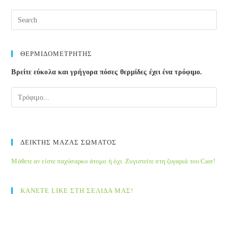
Pre
Esc
to
clos
ΘΕΡΜΙΔΟΜΕΤΡΗΤΗΣ
the
Βρείτε εύκολα και γρήγορα πόσες θερμίδες έχει ένα τρόφιμο.
sea
pane
ΔΕΙΚΤΗΣ ΜΑΖΑΣ ΣΩΜΑΤΟΣ
Μάθετε αν είστε παχύσαρκο άτομο ή όχι. Ζυγιστείτε στη ζυγαριά του Care!
ΚΑΝΕΤΕ LIKE ΣΤΗ ΣΕΛΙΔΑ ΜΑΣ!