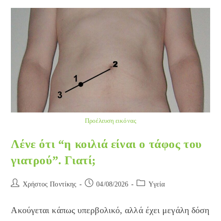
Την
Εμφάνιση
Της
Ακμής
Προέλευση εικόνας
Λένε ότι “η κοιλιά είναι ο τάφος του
γιατρού”. Γιατί;
Post
Post
Post
Χρήστος Ποντίκης
04/08/2026
Yγεία
author:
published:
category:
Ακούγεται κάπως υπερβολικό, αλλά έχει μεγάλη δόση