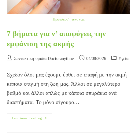
Προέλευση εικόνας
7 βήματα για ν’ αποφύγεις την
εμφάνιση της ακμής
Post
Post
Post
Συντακτική ομάδα Doctoranytime
04/08/2026
Yγεία
author:
published:
category:
Σχεδόν όλοι μας έχουμε έρθει σε επαφή με την ακμή
κάποια στιγμή στη ζωή μας. Άλλοι σε μεγαλύτερο
βαθμό και άλλοι απλώς με κάποια σπυράκια ανά
διαστήματα. Το μόνο σίγουρο…
7
Continue Reading
Βήματα
Για
Ν’
Αποφύγεις