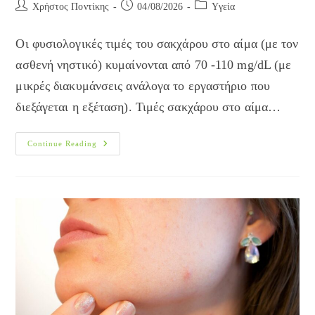
Post
Post
Post
Χρήστος Ποντίκης
04/08/2026
Yγεία
author:
published:
category:
Οι φυσιολογικές τιμές του σακχάρου στο αίμα (με τον
ασθενή νηστικό) κυμαίνονται από 70 -110 mg/dL (με
μικρές διακυμάνσεις ανάλογα το εργαστήριο που
διεξάγεται η εξέταση). Τιμές σακχάρου στο αίμα…
Τι
Continue Reading
Είναι
Η
Καμπύλη
Σακχάρου;