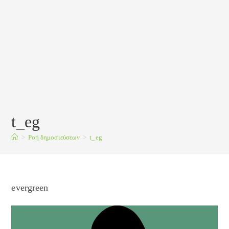
t_eg
>
Ροή δημοσιεύσεων
>
t_eg
evergreen