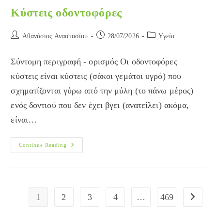
Κύστεις οδοντοφόρες
Post
Post
Post
Αθανάσιος Αναστασίου
28/07/2026
Yγεία
author:
published:
category:
Σύντομη περιγραφή - ορισμός Οι οδοντοφόρες
κύστεις είναι κύστεις (σάκοι γεμάτοι υγρό) που
σχηματίζονται γύρω από την μύλη (το πάνω μέρος)
ενός δοντιού που δεν έχει βγει (ανατείλει) ακόμα,
είναι…
Κύστεις
Continue Reading
Οδοντοφόρες
1
2
3
4
…
469
Go to the