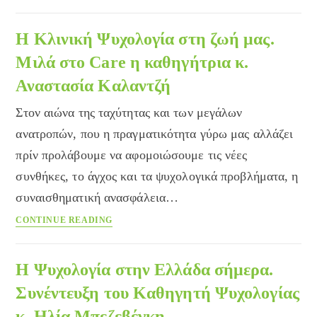
επαγγελματικά
ταξίδια
επιδρούν
Η Κλινική Ψυχολογία στη ζωή μας.
αρνητικά
Μιλά στο Care η καθηγήτρια κ.
στην
Αναστασία Καλαντζή
ψυχολογία
της
Στον αιώνα της ταχύτητας και των μεγάλων
συζύγου
ανατροπών, που η πραγματικότητα γύρω μας αλλάζει
πρίν προλάβουμε να αφομοιώσουμε τις νέες
συνθήκες, το άγχος και τα ψυχολογικά προβλήματα, η
συναισθηματική ανασφάλεια…
Η
CONTINUE READING
Κλινική
Ψυχολογία
στη
Η Ψυχολογία στην Ελλάδα σήμερα.
ζωή
Συνέντευξη του Καθηγητή Ψυχολογίας
μας.
κ. Ηλία Μπεζεβέγκη
Μιλά