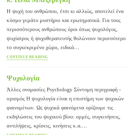
στο
Η ψυχή του ανθρώπου, έτσι κι αλλιώς, αποτελεί ένα
Care
η
κόσμο γεμάτο μυστήριο και ερωτηματικά. Για τους
καθηγήτρια
περισσότερους ανθρώπους όροι όπως ψυχολόγος,
κ.
ψυχίατρος ή ψυχοθεραπευτής θολώνουν περισσότερο
Αναστασία
το συγκεκριμένο χώρο, ειδικά…
Καλαντζή
Η
CONTINUE READING
Ψυχολογία
στην
Ελλάδα
Ψυχολογία
σήμερα.
Άλλες ονομασίες Psychology Σύντομη περιγραφή -
Συνέντευξη
του
ορισμός Η ψυχολογία είναι η επιστήμη των ψυχικών
Καθηγητή
φαινομένων. Ως ψυχικά φαινόμενα ορίζουμε τις
Ψυχολογίας
εκδηλώσεις του ψυχικού βίου: ορμές, συγκινήσεις,
κ.
Ηλία
αντιλήψεις, κρίσεις, κινήσεις κ.α.…
Μπεζεβέγκη
Ψυχολογία