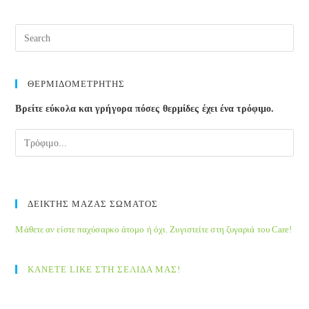
φύση
κάνει
Pre
καλό!
Esc
to
clos
ΘΕΡΜΙΔΟΜΕΤΡΗΤΗΣ
the
Βρείτε εύκολα και γρήγορα πόσες θερμίδες έχει ένα τρόφιμο.
sea
pane
ΔΕΙΚΤΗΣ ΜΑΖΑΣ ΣΩΜΑΤΟΣ
Μάθετε αν είστε παχύσαρκο άτομο ή όχι. Ζυγιστείτε στη ζυγαριά του Care!
ΚΑΝΕΤΕ LIKE ΣΤΗ ΣΕΛΙΔΑ ΜΑΣ!