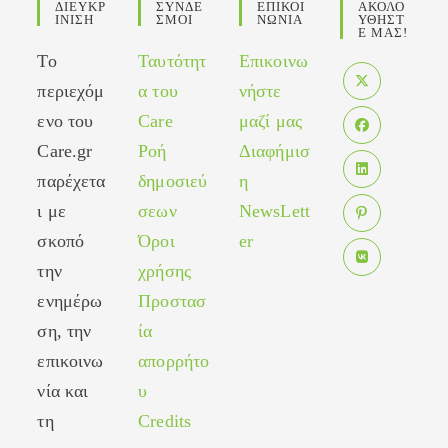
ΔΙΕΥΚΡ
ΣΥΝΔΕ
ΕΠΙΚΟΙ
ΑΚΟΛΟ
ΙΝΙΣΗ
ΣΜΟΙ
ΝΩΝΙΑ
ΥΘΗΣΤ
Ε ΜΑΣ!
Το
Ταυτότητ
Επικοινω
περιεχόμ
α του
νήστε
Opens
ενο του
Care
μαζί μας
in
Care.gr
Ροή
Διαφήμισ
Opens
a
in
παρέχετα
δημοσιεύ
η
new
Opens
a
tab
ι με
σεων
NewsLett
in
new
σκοπό
Όροι
er
Opens
a
tab
in
new
την
χρήσης
Opens
a
tab
ενημέρω
Προστασ
in
new
ση, την
ία
a
tab
new
επικοινω
απορρήτο
tab
νία και
υ
τη
Credits