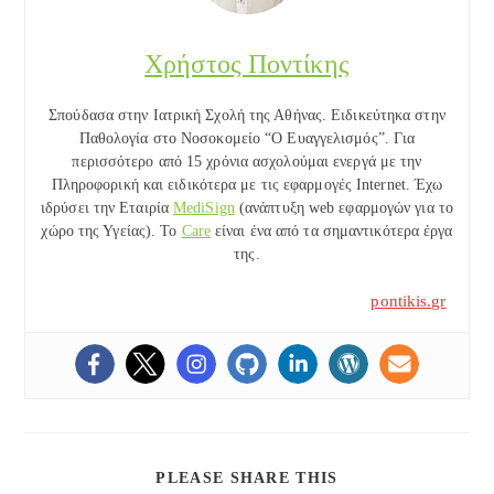
Χρήστος Ποντίκης
Σπούδασα στην Ιατρική Σχολή της Αθήνας. Ειδικεύτηκα στην
Παθολογία στο Νοσοκομείο “Ο Ευαγγελισμός”. Για
περισσότερο από 15 χρόνια ασχολούμαι ενεργά με την
Πληροφορική και ειδικότερα με τις εφαρμογές Internet. Έχω
ιδρύσει την Εταιρία
MediSign
(ανάπτυξη web εφαρμογών για το
χώρο της Υγείας). Το
Care
είναι ένα από τα σημαντικότερα έργα
της.
pontikis.gr
SHARE
PLEASE SHARE THIS