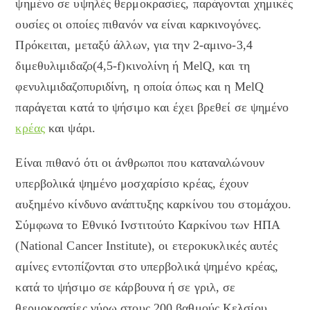
ψημένο σε υψηλές θερμοκρασίες, παράγονται χημικές
ουσίες οι οποίες πιθανόν να είναι καρκινογόνες.
Πρόκειται, μεταξύ άλλων, για την 2-αμινο-3,4
διμεθυλιμιδαζο(4,5-f)κινολίνη ή MelQ, και τη
φενυλιμιδαζοπυριδίνη, η οποία όπως και η MelQ
παράγεται κατά το ψήσιμο και έχει βρεθεί σε ψημένο
κρέας
και ψάρι.
Είναι πιθανό ότι οι άνθρωποι που καταναλώνουν
υπερβολικά ψημένο μοσχαρίσιο κρέας, έχουν
αυξημένο κίνδυνο ανάπτυξης καρκίνου του στομάχου.
Σύμφωνα το Εθνικό Ινστιτούτο Καρκίνου των ΗΠΑ
(National Cancer Institute), οι ετεροκυκλικές αυτές
αμίνες εντοπίζονται στο υπερβολικά ψημένο κρέας,
κατά το ψήσιμο σε κάρβουνα ή σε γριλ, σε
θερμοκρασίες γύρω στους 200 βαθμούς Κελσίου.