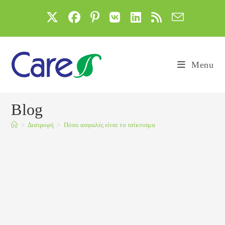
Skip
to
content
Menu
Blog
>
Διατροφή
>
Πόσο ασφαλές είναι το τσίκνισμα