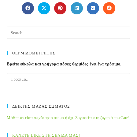
THIS
CONTENT
Opens
Opens
Opens
Opens
Opens
Opens
in
in
in
in
in
in
a
a
a
a
a
a
new
new
new
new
new
new
window
window
window
window
window
window
ΘΕΡΜΙΔΟΜΕΤΡΗΤΗΣ
Βρείτε εύκολα και γρήγορα πόσες θερμίδες έχει ένα τρόφιμο.
ΔΕΙΚΤΗΣ ΜΑΖΑΣ ΣΩΜΑΤΟΣ
Μάθετε αν είστε παχύσαρκο άτομο ή όχι. Ζυγιστείτε στη ζυγαριά του Care!
ΚΑΝΕΤΕ LIKE ΣΤΗ ΣΕΛΙΔΑ ΜΑΣ!