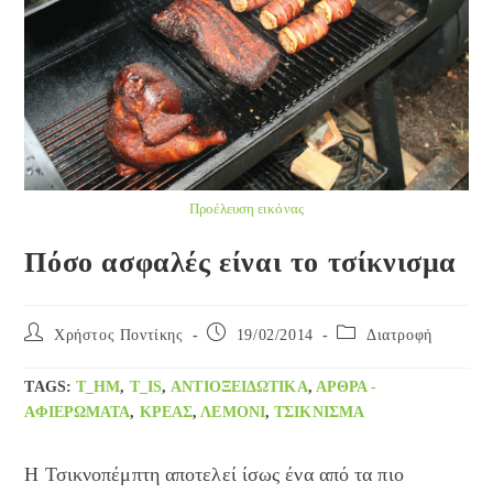
Προέλευση εικόνας
Πόσο ασφαλές είναι το τσίκνισμα
Post
Post
Post
Χρήστος Ποντίκης
19/02/2014
Διατροφή
author:
published:
category:
TAGS
:
T_HM
,
T_IS
,
ΑΝΤΙΟΞΕΙΔΩΤΙΚΆ
,
ΑΡΘΡΑ -
ΑΦΙΕΡΏΜΑΤΑ
,
ΚΡΈΑΣ
,
ΛΕΜΌΝΙ
,
ΤΣΊΚΝΙΣΜΑ
Η Τσικνοπέμπτη αποτελεί ίσως ένα από τα πιο