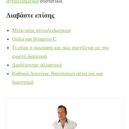
αντιοξειδωτικά
συστατικά.
Διαβάστε επίσης
Μιλκ-σέικ αντιοξειδωτικών
Ούλα και βιταμίνη C
Τι είναι η ψωρίαση και πώς σχετίζεται με την
σωστή διατροφή
Διαλέγοντας αλλαντικά
Καθαρά Δευτέρα: Νηστήσιμη αλλά όχι και
διαιτητική