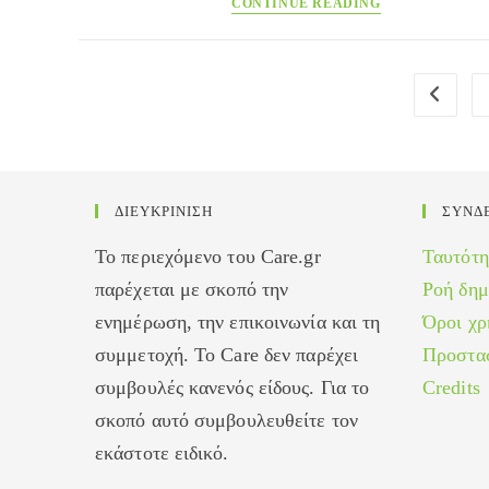
CONTINUE READING
η
νιμεσουλίδη
στη
Go to th
Φινλανδία.
Αναμένεται
η
θέση
του
ΔΙΕΥΚΡΙΝΙΣΗ
ΣΥΝΔ
ΕΟΦ
Το περιεχόμενο του Care.gr
Ταυτότη
παρέχεται με σκοπό την
Ροή δη
ενημέρωση, την επικοινωνία και τη
Όροι χρ
συμμετοχή. Το Care δεν παρέχει
Προστα
συμβουλές κανενός είδους. Για το
Credits
σκοπό αυτό συμβουλευθείτε τον
εκάστοτε ειδικό.