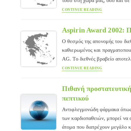
τόσο στη χώρα μας, όσο και σ
Νέες
CONTINUE READING
πρωτοποριακές
θεραπείες
κατά
Aspirin Award 2002: 
του
Ο θεσμός της απονομής του διε
άσθματος
καθιερωμένος και πραγματοποι
AG. Το διεθνές βραβείο αποτε
Aspirin
CONTINUE READING
Award
2002:
Πρόσκληση
Πιθανή προστατευτική
προς
πεπτικού
νέους
ερευνητές
Αντιφλεγμονώδη φάρμακα όπως η
των καρδιοπαθειών, μπορεί να
άτομα που διατρέχουν μεγάλο 