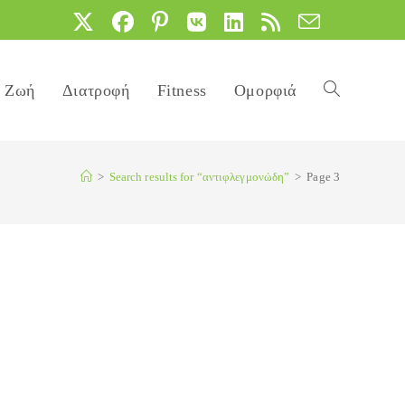
Ζωή
Διατροφή
Fitness
Ομορφιά
Toggle
>
Search results for
“αντιφλεγμονώδη”
>
Page 3
website
search