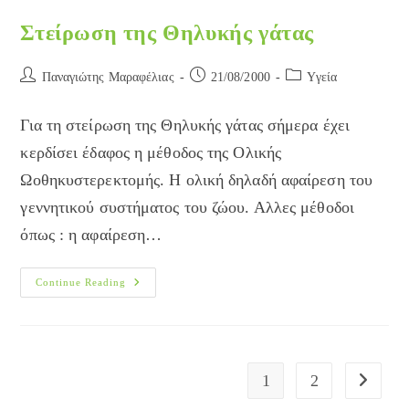
Στείρωση της Θηλυκής γάτας
Post
Post
Post
Παναγιώτης Μαραφέλιας
21/08/2000
Yγεία
author:
published:
category:
Για τη στείρωση της Θηλυκής γάτας σήμερα έχει
κερδίσει έδαφος η μέθοδος της Ολικής
Ωοθηκυστερεκτομής. Η ολική δηλαδή αφαίρεση του
γεννητικού συστήματος του ζώου. Αλλες μέθοδοι
όπως : η αφαίρεση…
Στείρωση
Continue Reading
Της
Θηλυκής
Γάτας
1
2
Go to the