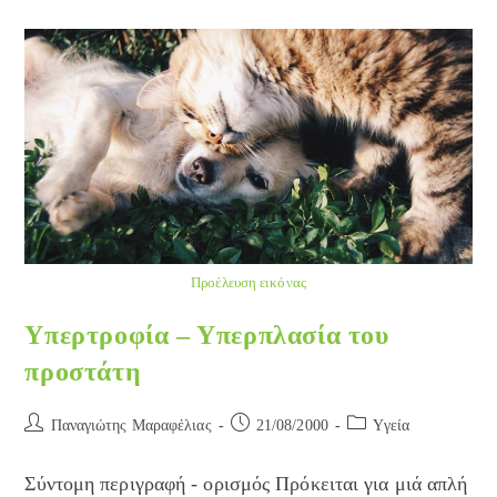
Προέλευση εικόνας
Υπερτροφία – Υπερπλασία του
προστάτη
Post
Post
Post
Παναγιώτης Μαραφέλιας
21/08/2000
Yγεία
author:
published:
category:
Σύντομη περιγραφή - ορισμός Πρόκειται για μιά απλή