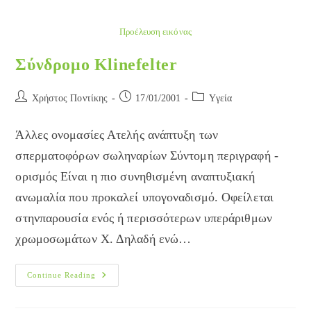
Προέλευση εικόνας
Σύνδρομο Klinefelter
Post
Post
Post
Χρήστος Ποντίκης
17/01/2001
Yγεία
author:
published:
category:
Άλλες ονομασίες Ατελής ανάπτυξη των
σπερματοφόρων σωληναρίων Σύντομη περιγραφή -
ορισμός Είναι η πιο συνηθισμένη αναπτυξιακή
ανωμαλία που προκαλεί υπογοναδισμό. Οφείλεται
στηνπαρουσία ενός ή περισσότερων υπεράριθμων
χρωμοσωμάτων Χ. Δηλαδή ενώ…
Σύνδρομο
Continue Reading
Klinefelter