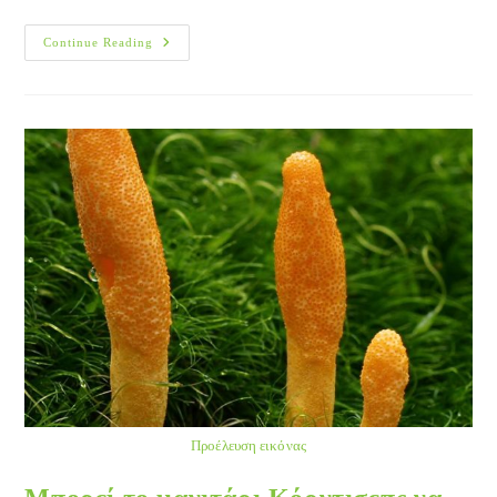
Γυμναστική
Continue Reading
Για
Καλύτερη
Ερωτική
Ζωή
Προέλευση εικόνας