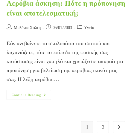
Αερόβια άσκηση: Πότε η πρόπονηση
είναι αποτελεσματική;
Post
Post
Post
Μυλένια Χιώτη
05/01/2003
Yγεία
author:
published:
category:
Εάν ανεβαίνετε τα σκαλοπάτια του σπιτιού και
λαχανιάζετε, τότε το επίπεδο της φυσικής σας
κατάστασης είναι χαμηλό και χρειάζεστε απαραίτητα
προπόνηση για βελτίωση της αερόβιας ικανότητας
σας. Η λέξη αερόβια,…
Αερόβια
Continue Reading
Άσκηση:
Πότε
Η
Πρόπονηση
Είναι
Αποτελεσματική;
1
2
Go to the