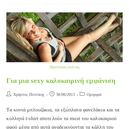
Τι
Κοινό
Έχουν;
Προέλευση εικόνας
Για μια sexy καλοκαιρινή εμφάνιση
Post
Post
Post
Χρήστος Ποντίκης
30/06/2013
Ομορφιά
author:
published:
category:
Τα κοντά μπλουζάκια, τα εξώπλατα φανελάκια και τα
κολλητά t-shirt αποτελούν τα must του καλοκαιριού
αφού μέσα από αυτά αναδεικνύoνται τα κάλλη του