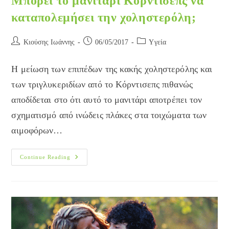
Μπορεί το μανιτάρι Κόρντισεπς να
καταπολεμήσει την χοληστερόλη;
Post
Post
Post
Κιούσης Ιωάννης
06/05/2017
Yγεία
author:
published:
category:
Η μείωση των επιπέδων της κακής χοληστερόλης και
των τριγλυκεριδίων από το Κόρντισεπς πιθανώς
αποδίδεται στο ότι αυτό το μανιτάρι αποτρέπει τον
σχηματισμό από ινώδεις πλάκες στα τοιχώματα των
αιμοφόρων…
Μπορεί
Continue Reading
Το
Μανιτάρι
Κόρντισεπς
Να
Καταπολεμήσει
Την
Χοληστερόλη;