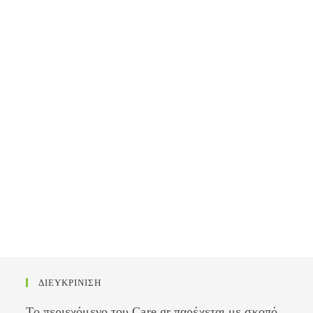
ΔΙΕΥΚΡΙΝΙΣΗ
Το περιεχόμενο του Care.gr παρέχεται με σκοπό