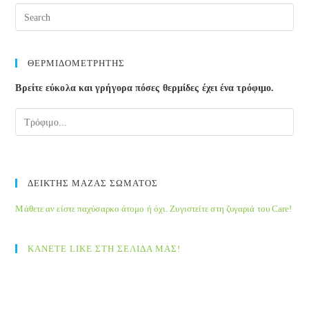
window
window
window
window
window
window
ΘΕΡΜΙΔΟΜΕΤΡΗΤΗΣ
Βρείτε εύκολα και γρήγορα πόσες θερμίδες έχει ένα τρόφιμο.
ΔΕΙΚΤΗΣ ΜΑΖΑΣ ΣΩΜΑΤΟΣ
Μάθετε αν είστε παχύσαρκο άτομο ή όχι. Ζυγιστείτε στη ζυγαριά του Care!
ΚΑΝΕΤΕ LIKE ΣΤΗ ΣΕΛΙΔΑ ΜΑΣ!