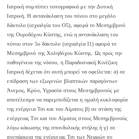
Ιατρική συμπίπτει τοπογραφικά με την Δυτική
Ιατρική. Η αντανάκλαση του πόνου στο μεγάλο
δάκτυλο (ισχιαλγία του Ο5), αφορά το Μεσημβρινό
της Ουροδόχου Κύστης, ενώ η αντανάκλαση του
πόνου στον 5ο δάκτυλο (ισχιαλγία Ι1) αφορά το
Μεσημβρινό της Χοληδόχου Κύστης. Ως προς την
παθογένεια της νόσου, η Παραδοσιακή Κινέζικη
Ιατρική δέχεται ότι αυτή μπορεί να οφείλεται: α) σε
επίδραση των εξωγενών βλαπτικών παραγόντων
Άνεμος, Κρύο, Υγρασία στους Μεσημβρινούς με
αποτέλεσμα να παρεμποδίζεται η ομαλή κυκλοφορία
της ενέργεια Τσι και του Αίματος β) σε στάση της
ενέργειας Τσι και του Αίματος στους Μεσημβρινούς
λόγω κάκωσης της σπονδυλικής στήλης ή γ) σε
ανεπάρκεια της ενέργειας Τσι των Νεφρών σε