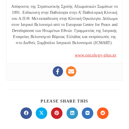
Απόφοιτος της Στρατιωτικής Σχολής Αξιωματικών Σωμάτων το
1991. Ειδίκευση στην Παθολογία στην Α’ Παθολογική Κλινική
του Α.Π.Θ. Μετεκπαίδευση στην Κλινική Ογκολογία. Δίπλωμα
στον Ιατρικό Βελονισμό από το European Centre for Peace and
Development των Ηνωμένων Εθνών. Γραμματέας της Ιατρικής
Εταιρείας Βελονισμού Βόρειας Ελλάδας και εκπρόσωπός της
στο Διεθνές Συμβούλιο Ιατρικού Βελονισμού (ICMART).
www.oncology-plus.gr
SHARE
PLEASE SHARE THIS
THIS
CONTENT
Opens
Opens
Opens
Opens
Opens
Opens
in
in
in
in
in
in
a
a
a
a
a
a
new
new
new
new
new
new