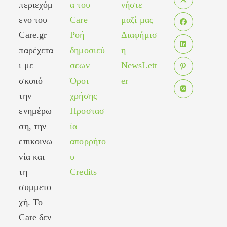
περιεχόμ
α του
νήστε
Opens
ενο του
Care
μαζί μας
in
Care.gr
Ροή
Διαφήμισ
Opens
a
in
παρέχετα
δημοσιεύ
η
new
Opens
a
tab
ι με
σεων
NewsLett
in
new
σκοπό
Όροι
er
Opens
a
tab
in
new
την
χρήσης
Opens
a
tab
ενημέρω
Προστασ
in
new
ση, την
ία
a
tab
new
επικοινω
απορρήτο
tab
νία και
υ
τη
Credits
συμμετο
χή. Το
Care δεν