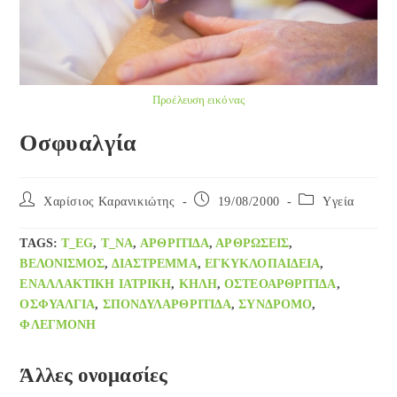
Προέλευση εικόνας
Οσφυαλγία
Post
Post
Post
Χαρίσιος Καρανικιώτης
19/08/2000
Yγεία
author:
published:
category:
TAGS
:
T_EG
,
T_NA
,
ΑΡΘΡΊΤΙΔΑ
,
ΑΡΘΡΏΣΕΙΣ
,
ΒΕΛΟΝΙΣΜΌΣ
,
ΔΙΑΣΤΡΕΜΜΑ
,
ΕΓΚΥΚΛΟΠΑΊΔΕΙΑ
,
ΕΝΑΛΛΑΚΤΙΚΉ ΙΑΤΡΙΚΉ
,
ΚΉΛΗ
,
ΟΣΤΕΟΑΡΘΡΊΤΙΔΑ
,
ΟΣΦΥΑΛΓΙΑ
,
ΣΠΟΝΔΥΛΑΡΘΡΊΤΙΔΑ
,
ΣΎΝΔΡΟΜΟ
,
ΦΛΕΓΜΟΝΉ
Άλλες ονομασίες