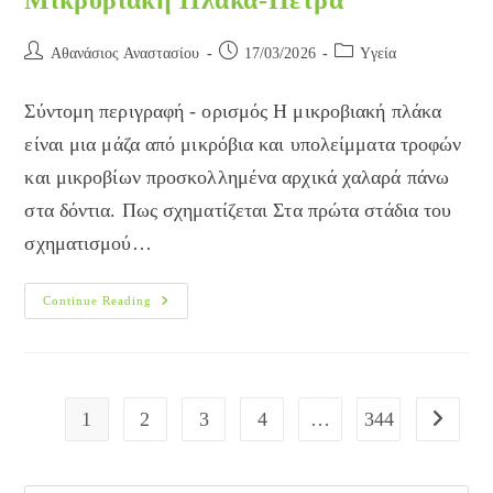
Μικροβιακή Πλάκα-Πέτρα
Post
Post
Post
Αθανάσιος Αναστασίου
17/03/2026
Yγεία
author:
published:
category:
Σύντομη περιγραφή - ορισμός Η μικροβιακή πλάκα
είναι μια μάζα από μικρόβια και υπολείμματα τροφών
και μικροβίων προσκολλημένα αρχικά χαλαρά πάνω
στα δόντια. Πως σχηματίζεται Στα πρώτα στάδια του
σχηματισμού…
Μικροβιακή
Continue Reading
Πλάκα-
Πέτρα
1
2
3
4
…
344
Go to the