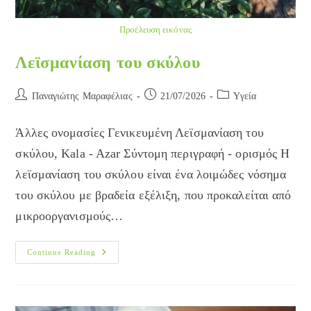
Προέλευση εικόνας
Λεϊσμανίαση του σκύλου
Post
Post
Post
Παναγιώτης Μαραφέλιας
21/07/2026
Yγεία
author:
published:
category:
Άλλες ονομασίες Γενικευμένη Λεϊσμανίαση του
σκύλου, Kala - Azar Σύντομη περιγραφή - ορισμός Η
λεϊσμανίαση του σκύλου είναι ένα λοιμώδες νόσημα
του σκύλου με βραδεία εξέλιξη, που προκαλείται από
μικροοργανισμούς…
Λεϊσμανίαση
Continue Reading
Του
Σκύλου