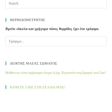
Pre
Esc
to
clos
ΘΕΡΜΙΔΟΜΕΤΡΗΤΗΣ
the
Βρείτε εύκολα και γρήγορα πόσες θερμίδες έχει ένα τρόφιμο.
sea
pane
ΔΕΙΚΤΗΣ ΜΑΖΑΣ ΣΩΜΑΤΟΣ
Μάθετε αν είστε παχύσαρκο άτομο ή όχι. Ζυγιστείτε στη ζυγαριά του Care!
ΚΑΝΕΤΕ LIKE ΣΤΗ ΣΕΛΙΔΑ ΜΑΣ!