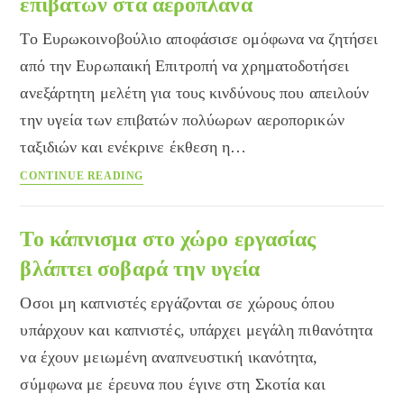
επιβατών στα αεροπλάνα
την
Υγεία
Το Ευρωκοινοβούλιο αποφάσισε ομόφωνα να ζητήσει
ως
από την Ευρωπαική Επιτροπή να χρηματοδοτήσει
το
ανεξάρτητη μελέτη για τους κινδύνους που απειλούν
2004
την υγεία των επιβατών πολύωρων αεροπορικών
ταξιδιών και ενέκρινε έκθεση η…
Ζητούν
CONTINUE READING
μελέτες
για
την
Το κάπνισμα στο χώρο εργασίας
υγεία
βλάπτει σοβαρά την υγεία
των
επιβατών
Οσοι μη καπνιστές εργάζονται σε χώρους όπου
στα
υπάρχουν και καπνιστές, υπάρχει μεγάλη πιθανότητα
αεροπλάνα
να έχουν μειωμένη αναπνευστική ικανότητα,
σύμφωνα με έρευνα που έγινε στη Σκοτία και