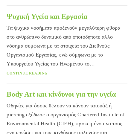
Altmed:
Το
εναλλακτικό
Ψυχική Υγεία και Εργασία
παράθυρο
Τα ψυχικά νοσήματα προξενούν μεγαλύτερη φθορά
στην
υγεία
στο ανθρώπινο δυναμικό από οποιοδήποτε άλλο
νόσημα σύμφωνα με τα στοιχεία του Διεθνούς
Οργανισμού Εργασίας, ενώ σύμφωνα με το
Υπουργείου Υγείας του Ηνωμένου το…
Ψυχική
CONTINUE READING
Υγεία
και
Εργασία
Body Art και κίνδυνοι για την υγεία
Οδηγίες για όσους θέλουν να κάνουν τατουάζ ή
piercing εξέδωσε ο οργανισμός Chartered Institute of
Environmental Health (CIEH), προκειμένου να τους
ενημερώσει για τους κινδύνους μόλυνσης και