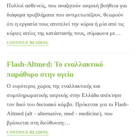
Πολλοί ασθενείς, που αναζητούν ιατρική βοήθεια για
διάφορα προβλήματα που αντιμετωπίζουν, θεωρούν
ότι η εργασία τους αποτελεί την κύρια ή μία από τις
κύριες αιτίες της κατάστασής τους, σύμφωνα με…
Οι
CONTINUE READING
εργαζόμενοι
πιστεύουν
ότι
Flash-Altmed: Το εναλλακτικό
η
παράθυρο στην υγεία
δουλειά
βλάπτει
Ο ευρύτερος χώρος της εναλλακτικής και
την
συμπληρωματικής ιατρικής στην Ελλάδα απέκτησε
υγεία
τον δικό του δικτυακό κόμβο. Πρόκειται για το Flash-
τους
Altmed (alt - alternative, med - medicine), που
βρίσκεται στη διεύθυνση:…
Flash-
CONTINUE READING