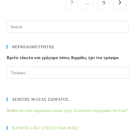
7
…
9
Go to the
υγεία
των
κατοίκων
Pre
της
Esc
to
clos
ΘΕΡΜΙΔΟΜΕΤΡΗΤΗΣ
the
Βρείτε εύκολα και γρήγορα πόσες θερμίδες έχει ένα τρόφιμο.
sea
pane
ΔΕΙΚΤΗΣ ΜΑΖΑΣ ΣΩΜΑΤΟΣ
Μάθετε αν είστε παχύσαρκο άτομο ή όχι. Ζυγιστείτε στη ζυγαριά του Care!
ΚΑΝΕΤΕ LIKE ΣΤΗ ΣΕΛΙΔΑ ΜΑΣ!