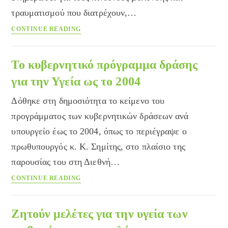
τραυματισμού που διατρέχουν,…
Body
CONTINUE READING
Art
και
κίνδυνοι
Το κυβερνητικό πρόγραμμα δράσης
για
για την Υγεία ως το 2004
την
υγεία
Δόθηκε στη δημοσιότητα το κείμενο του
προγράμματος των κυβερνητικών δράσεων ανά
υπουργείο έως το 2004, όπως το περιέγραψε ο
πρωθυπουργός κ. Κ. Σημίτης, στο πλαίσιο της
παρουσίας του στη Διεθνή…
Το
CONTINUE READING
κυβερνητικό
πρόγραμμα
δράσης
Ζητούν μελέτες για την υγεία των
για