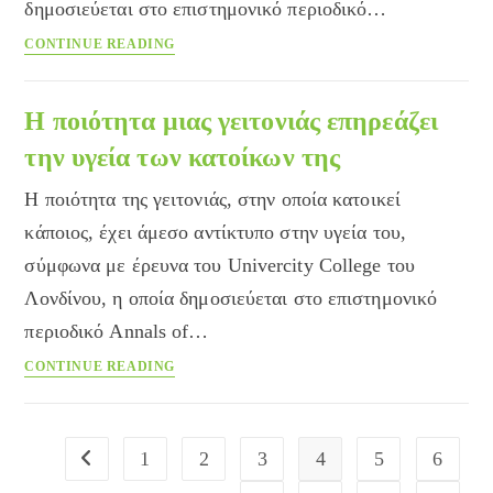
δημοσιεύεται στο επιστημονικό περιοδικό…
Το
CONTINUE READING
κάπνισμα
στο
χώρο
Η ποιότητα μιας γειτονιάς επηρεάζει
εργασίας
την υγεία των κατοίκων της
βλάπτει
σοβαρά
Η ποιότητα της γειτονιάς, στην οποία κατοικεί
την
κάποιος, έχει άμεσο αντίκτυπο στην υγεία του,
υγεία
σύμφωνα με έρευνα του Univercity College του
Λονδίνου, η οποία δημοσιεύεται στο επιστημονικό
περιοδικό Annals of…
Η
CONTINUE READING
ποιότητα
μιας
γειτονιάς
1
2
3
4
5
6
Go to the previous page
επηρεάζει
την