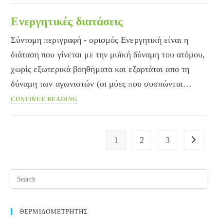
–
Stretching
Ενεργητικές διατάσεις
Σύντομη περιγραφή - ορισμός Ενεργητική είναι η
διάταση που γίνεται με την μυϊκή δύναμη του ατόμου,
χωρίς εξωτερικά βοηθήματα και εξαρτάται απο τη
δύναμη των αγωνιστών (οι μύες που συσπώνται…
Ενεργητικές
CONTINUE READING
διατάσεις
1
2
3
Go to the
Pre
Esc
to
clos
ΘΕΡΜΙΔΟΜΕΤΡΗΤΗΣ