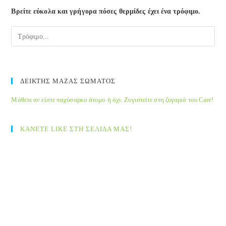
the
Βρείτε εύκολα και γρήγορα πόσες θερμίδες έχει ένα τρόφιμο.
sea
pane
ΔΕΙΚΤΗΣ ΜΑΖΑΣ ΣΩΜΑΤΟΣ
Μάθετε αν είστε παχύσαρκο άτομο ή όχι. Ζυγιστείτε στη ζυγαριά του Care!
ΚΑΝΕΤΕ LIKE ΣΤΗ ΣΕΛΙΔΑ ΜΑΣ!