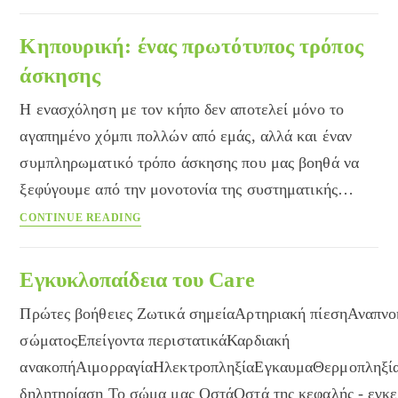
λάθη
που
Κηπουρική: ένας πρωτότυπος τρόπος
δεν
άσκησης
πρέπει
να
Η ενασχόληση με τον κήπο δεν αποτελεί μόνο το
κάνετε
αγαπημένο χόμπι πολλών από εμάς, αλλά και έναν
συμπληρωματικό τρόπο άσκησης που μας βοηθά να
ξεφύγουμε από την μονοτονία της συστηματικής…
Κηπουρική:
CONTINUE READING
ένας
πρωτότυπος
τρόπος
Εγκυκλοπαίδεια του Care
άσκησης
Πρώτες βοήθειες Ζωτικά σημείαΑρτηριακή πίεσηΑναπν
σώματοςΕπείγοντα περιστατικάΚαρδιακή
ανακοπήΑιμορραγίαΗλεκτροπληξίαΕγκαυμαΘερμοπληξί
δηλητηρίαση Το σώμα μας ΟστάΟστά της κεφαλής - εγκε