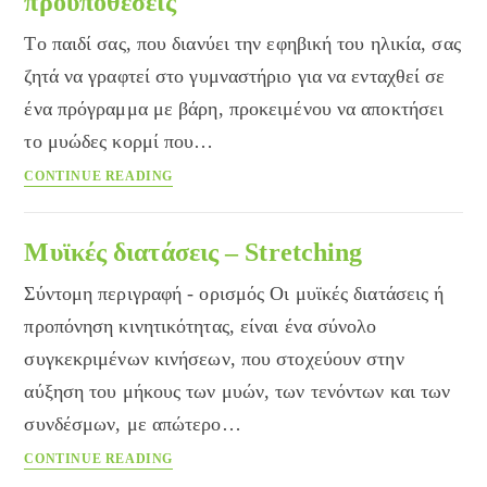
προϋποθέσεις
Tο παιδί σας, που διανύει την εφηβική του ηλικία, σας
ζητά να γραφτεί στο γυμναστήριο για να ενταχθεί σε
ένα πρόγραμμα με βάρη, προκειμένου να αποκτήσει
το μυώδες κορμί που…
Ασφαλή
CONTINUE READING
τα
βάρη
για
Μυϊκές διατάσεις – Stretching
τους
Σύντομη περιγραφή - ορισμός Οι μυϊκές διατάσεις ή
εφήβους
υπό
προπόνηση κινητικότητας, είναι ένα σύνολο
προϋποθέσεις
συγκεκριμένων κινήσεων, που στοχεύουν στην
αύξηση του μήκους των μυών, των τενόντων και των
συνδέσμων, με απώτερο…
Μυϊκές
CONTINUE READING
διατάσεις