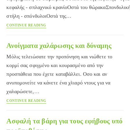
κεφαλής - σπλαχνικό κρανίοΟστά του θώρακαΣπονδυλικ
στήλη - σπόνδυλοιΟστά της…
Εγκυκλοπαίδεια
CONTINUE READING
του
Care
Ανοίγματα χαλάρωσης και δύναμης
Μόλις τελειώσατε την προπόνηση και νιώθετε το
κορμί σας σφιγμένο και κουρασμένο από την
προσπάθεια που έχετε καταβάλλει. Οσο και αν
ανυπομονείτε να κάνετε ένα χλιαρό ντους για να
χαλαρώσετε,…
Ανοίγματα
CONTINUE READING
χαλάρωσης
και
δύναμης
Ασφαλή τα βάρη για τους εφήβους υπό