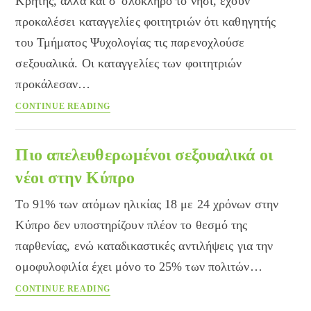
Κρήτης, αλλά και σ' ολόκληρο το νησί, έχουν
προκαλέσει καταγγελίες φοιτητριών ότι καθηγητής
του Τμήματος Ψυχολογίας τις παρενοχλούσε
σεξουαλικά. Οι καταγγελίες των φοιτητριών
προκάλεσαν…
Καταγγελίες
CONTINUE READING
για
σεξουαλική
παρενόχληση
Πιο απελευθερωμένοι σεξουαλικά οι
στο
νέοι στην Κύπρο
Πανεπιστήμιο
Κρήτης
Το 91% των ατόμων ηλικίας 18 με 24 χρόνων στην
Κύπρο δεν υποστηρίζουν πλέον το θεσμό της
παρθενίας, ενώ καταδικαστικές αντιλήψεις για την
ομοφυλοφιλία έχει μόνο το 25% των πολιτών…
Πιο
CONTINUE READING
απελευθερωμένοι