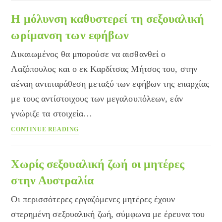
σεξουαλικά
οι
Η μόλυνση καθυστερεί τη σεξουαλική
νέοι
ωρίμανση των εφήβων
στην
Κύπρο
Δικαιωμένος θα μπορούσε να αισθανθεί ο
Λαζόπουλος και ο εκ Καρδίτσας Μήτσος του, στην
αέναη αντιπαράθεση μεταξύ των εφήβων της επαρχίας
με τους αντίστοιχους των μεγαλουπόλεων, εάν
γνώριζε τα στοιχεία…
Η
CONTINUE READING
μόλυνση
καθυστερεί
τη
Χωρίς σεξουαλική ζωή οι μητέρες
σεξουαλική
στην Αυστραλία
ωρίμανση
των
Οι περισσότερες εργαζόμενες μητέρες έχουν
εφήβων
στερημένη σεξουαλική ζωή, σύμφωνα με έρευνα του