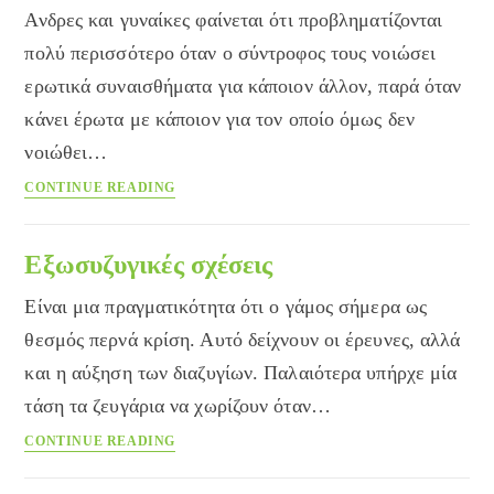
Ανδρες και γυναίκες φαίνεται ότι προβληματίζονται
πολύ περισσότερο όταν ο σύντροφος τους νοιώσει
ερωτικά συναισθήματα για κάποιον άλλον, παρά όταν
κάνει έρωτα με κάποιον για τον οποίο όμως δεν
νοιώθει…
Η
CONTINUE READING
συναισθηματική
απιστία
πιο
Εξωσυζυγικές σχέσεις
επώδυνη
Είναι μια πραγματικότητα ότι ο γάμος σήμερα ως
από
τη
θεσμός περνά κρίση. Αυτό δείχνουν οι έρευνες, αλλά
σεξουαλική
και η αύξηση των διαζυγίων. Παλαιότερα υπήρχε μία
τάση τα ζευγάρια να χωρίζουν όταν…
Εξωσυζυγικές
CONTINUE READING
σχέσεις