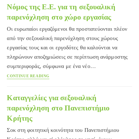
Νόμος της Ε.Ε. για τη σεξουαλική
παρενόχληση στο χώρο εργασίας
Οι ευρωπαίοι εργαζόμενοι θα προστατεύονται πλέον
από την σεξουαλική παρενόχληση στους χώρους
εργασίας τους και οι εργοδότες θα καλούνται να
πληρώνουν αποζημιώσεις σε περίπτωση ανάρμοστης
συμπεριφοράς, σύμφωνα με ένα νέο…
Νόμος
CONTINUE READING
της
Ε.Ε.
για
Καταγγελίες για σεξουαλική
τη
παρενόχληση στο Πανεπιστήμιο
σεξουαλική
Κρήτης
παρενόχληση
στο
Σοκ στη φοιτητική κοινότητα του Πανεπιστήμιου
χώρο
εργασίας