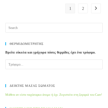
βλάπτει
1
2
Go to the
τη
σεξουαλική
ζωή
Pre
Esc
to
clos
ΘΕΡΜΙΔΟΜΕΤΡΗΤΗΣ
the
Βρείτε εύκολα και γρήγορα πόσες θερμίδες έχει ένα τρόφιμο.
sea
pane
ΔΕΙΚΤΗΣ ΜΑΖΑΣ ΣΩΜΑΤΟΣ
Μάθετε αν είστε παχύσαρκο άτομο ή όχι. Ζυγιστείτε στη ζυγαριά του Care!