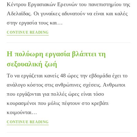
Κέντρου Εργασιακών Ερευνών του πανεπιστημίου της
Αδελαϊδας. Οι γυναίκες αδυνατούν να είναι και καλές
στην εργασία τους και…
Χωρίς
CONTINUE READING
σεξουαλική
ζωή
οι
Η πολύωρη εργασία βλάπτει τη
μητέρες
σεξουαλική ζωή
στην
Αυστραλία
To να εργάζεται κανείς 48 ώρες την εβδομάδα έχει το
ανάλογο κόστος στις ανθρώπινες σχέσεις. Ανθρωποι
που εργάζονται για πολλές ώρες είναι τόσο
κουρασμένοι που μόλις πέφτουν στο κρεβάτι
κοιμούνται…
Η
CONTINUE READING
πολύωρη
εργασία