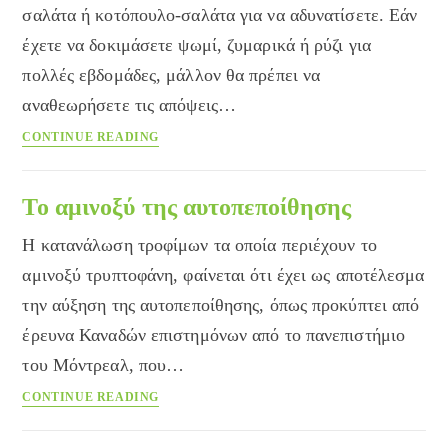
σαλάτα ή κοτόπουλο-σαλάτα για να αδυνατίσετε. Εάν
έχετε να δοκιμάσετε ψωμί, ζυμαρικά ή ρύζι για
πολλές εβδομάδες, μάλλον θα πρέπει να
αναθεωρήσετε τις απόψεις…
Επικίνδυνες
CONTINUE READING
οι
πρωτεϊνικές
δίαιτες
Το αμινοξύ της αυτοπεποίθησης
Η κατανάλωση τροφίμων τα οποία περιέχουν το
αμινοξύ τρυπτοφάνη, φαίνεται ότι έχει ως αποτέλεσμα
την αύξηση της αυτοπεποίθησης, όπως προκύπτει από
έρευνα Καναδών επιστημόνων από το πανεπιστήμιο
του Μόντρεαλ, που…
Το
CONTINUE READING
αμινοξύ
της