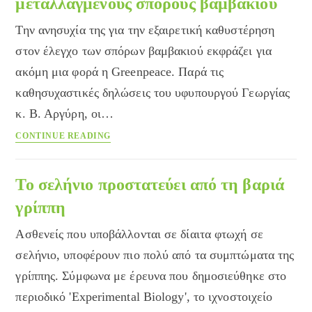
μεταλλαγμένους σπόρους βαμβακιού
Βιετνάμ
Την ανησυχία της για την εξαιρετική καθυστέρηση
στον έλεγχο των σπόρων βαμβακιού εκφράζει για
ακόμη μια φορά η Greenpeace. Παρά τις
καθησυχαστικές δηλώσεις του υφυπουργού Γεωργίας
κ. Β. Αργύρη, οι…
Καταγγελία
CONTINUE READING
της
Greenpeace
για
Το σελήνιο προστατεύει από τη βαριά
μεταλλαγμένους
γρίππη
σπόρους
βαμβακιού
Ασθενείς που υποβάλλονται σε δίαιτα φτωχή σε
σελήνιο, υποφέρουν πιο πολύ από τα συμπτώματα της
γρίππης. Σύμφωνα με έρευνα που δημοσιεύθηκε στο
περιοδικό 'Experimental Biology', το ιχνοστοιχείο