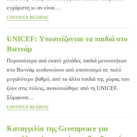
ευχάριστη κι αν είναι…
Δροσίστε
CONTINUE READING
τη
διατροφή
σας
UNICEF: Υποσιτίζονται τα παιδιά στο
το
Βιετνάμ
καλοκαίρι
Περισσότερα από εκατό χιλιάδες παιδιά μειονοτήτων
στο Βιετνάμ κινδυνεύουν από υποσιτισμό σε πολύ
μεγαλύτερο βαθμό, από τα άλλα παιδιά της χώρας που
ζουν στις πόλεις, ανακοινώθηκε από τη UNICEF.
Σύμφωνα…
UNICEF:
CONTINUE READING
Υποσιτίζονται
τα
παιδιά
Καταγγελία της Greenpeace για
στο