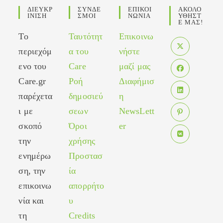
ΔΙΕΥΚΡ
ΣΥΝΔΕ
ΕΠΙΚΟΙ
ΑΚΟΛΟ
ΙΝΙΣΗ
ΣΜΟΙ
ΝΩΝΙΑ
ΥΘΗΣΤ
Ε ΜΑΣ!
Το
Ταυτότητ
Επικοινω
περιεχόμ
α του
νήστε
Opens
ενο του
Care
μαζί μας
in
Care.gr
Ροή
Διαφήμισ
Opens
a
in
παρέχετα
δημοσιεύ
η
new
Opens
a
tab
ι με
σεων
NewsLett
in
new
σκοπό
Όροι
er
Opens
a
tab
in
new
την
χρήσης
Opens
a
tab
ενημέρω
Προστασ
in
new
ση, την
ία
a
tab
new
επικοινω
απορρήτο
tab
νία και
υ
τη
Credits