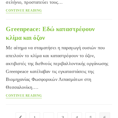
σελήνιο, προστατεύει τους…
Το
CONTINUE READING
σελήνιο
προστατεύει
από
Greenpeace: Eδώ καταστρέφουν
τη
κλίμα και όζον
βαριά
γρίππη
Με αίτημα να σταματήσει η παραγωγή ουσιών που
απειλούν το κλίμα και καταστρέφουν το όζον,
ακτιβιστές της διεθνούς περιβαλλοντικής οργάνωσης
Greenpeace κατέλαβαν τις εγκαταστάσεις της
Βιομηχανίας Φωσφορικών Λιπασμάτων στη
Θεσσαλονίκη.…
Greenpeace:
CONTINUE READING
Eδώ
καταστρέφουν
κλίμα
1
…
3
4
5
6
Go to the previous page