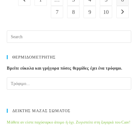
και
όζον
7
8
9
10
Go to the
ΘΕΡΜΙΔΟΜΕΤΡΗΤΗΣ
Βρείτε εύκολα και γρήγορα πόσες θερμίδες έχει ένα τρόφιμο.
ΔΕΙΚΤΗΣ ΜΑΖΑΣ ΣΩΜΑΤΟΣ
Μάθετε αν είστε παχύσαρκο άτομο ή όχι. Ζυγιστείτε στη ζυγαριά του Care!