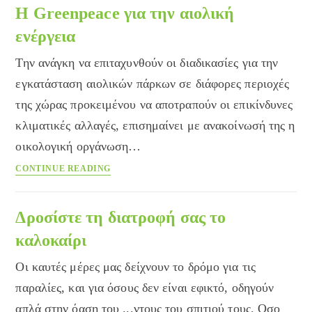
αυτοπεποίθησης
Η Greenpeace για την αιολική
ενέργεια
Την ανάγκη να επιταχυνθούν οι διαδικασίες για την
εγκατάσταση αιολικών πάρκων σε διάφορες περιοχές
της χώρας προκειμένου να αποτραπούν οι επικίνδυνες
κλιματικές αλλαγές, επισημαίνει με ανακοίνωσή της η
οικολογική οργάνωση…
Η
CONTINUE READING
Greenpeace
για
την
Δροσίστε τη διατροφή σας το
αιολική
καλοκαίρι
ενέργεια
Οι καυτές μέρες μας δείχνουν το δρόμο για τις
παραλίες, και για όσους δεν είναι εφικτό, οδηγούν
απλά στην όαση του ...ντους του σπιτιού τους. Οσο