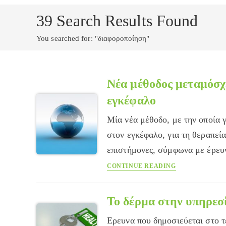
39
Search Results Found
You searched for: "διαφοροποίηση"
Νέα μέθοδος μεταμόσχ
εγκέφαλο
Μία νέα μέθοδο, με την οποία 
στον εγκέφαλο, για τη θεραπε
επιστήμονες, σύμφωνα με έρευ
Νέα
CONTINUE READING
μέθοδος
μεταμόσχευσης
εμβρυονικών
Το δέρμα στην υπηρεσ
κυττάρων
Ερευνα που δημοσιεύεται στο τ
στον