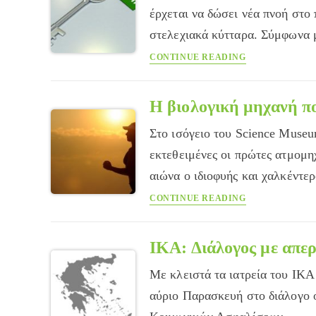
εγκέφαλο
έρχεται να δώσει νέα πνοή στ
στελεχιακά κύτταρα. Σύμφωνα 
Το
CONTINUE READING
δέρμα
στην
υπηρεσία
Η βιολογική μηχανή πο
των
Στο ισόγειο του Science Museu
μεταμοσχεύσεων
εκτεθειμένες οι πρώτες ατμομη
αιώνα ο ιδιοφυής και χαλκέντε
Η
CONTINUE READING
βιολογική
μηχανή
που
ΙΚΑ: Διάλογος με απερ
λέγεται
Με κλειστά τα ιατρεία του ΙΚΑ
μυς
αύριο Παρασκευή στο διάλογο ο