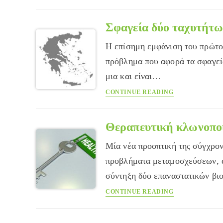
νοσοκομεία
δε
θα
Σφαγεία δύο ταχυτήτω
ενημερώνουν
Η επίσημη εμφάνιση του πρώτου
την
αστυνομία
πρόβλημα που αφορά τα σφαγεί
για
μια και είναι…
αλλοδαπούς
Σφαγεία
CONTINUE READING
δύο
ταχυτήτων
Θεραπευτική κλωνοποί
Μία νέα προοπτική της σύγχρον
προβλήματα μεταμοσχεύσεων, α
σύντηξη δύο επαναστατικών βι
Θεραπευτική
CONTINUE READING
κλωνοποίηση,
μια
σύγχρονη