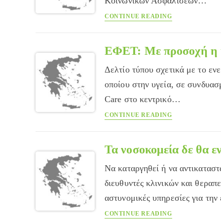
Κοινωνικών Ασφαλίσεων…
ΙΚΑ:
CONTINUE READING
Διάλογος
με
απεργία
ΕΦΕΤ: Με προσοχή η 
εκτός
Δελτίο τύπου σχετικά με το ενερ
Αθήνας
Πειραιά
οποίου στην υγεία, σε συνδυασ
Care στο κεντρικό…
ΕΦΕΤ:
CONTINUE READING
Με
προσοχή
η
Τα νοσοκομεία δε θα 
κατανάλωση
Να καταργηθεί ή να αντικαταστ
του
Red
διευθυντές κλινικών και θεραπ
Bull
αστυνομικές υπηρεσίες για τη
Τα
CONTINUE READING