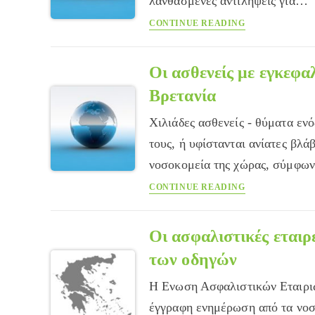
λανθασμένες αντιλήψεις για…
Συμβιβαστείτε
CONTINUE READING
με
το
χρόνο
Οι ασθενείς με εγκεφα
και
Βρετανία
κάντε
τον
Χιλιάδες ασθενείς - θύματα εν
σύμμαχο
τους, ή υφίστανται ανίατες βλάβ
νοσοκομεία της χώρας, σύμφω
Οι
CONTINUE READING
ασθενείς
με
εγκεφαλικό
Οι ασφαλιστικές εταιρε
δεν
των οδηγών
αντιμετωπίζονται
σωστά
Η Ενωση Ασφαλιστικών Εταιριώ
στη
έγγραφη ενημέρωση από τα νοσ
Βρετανία