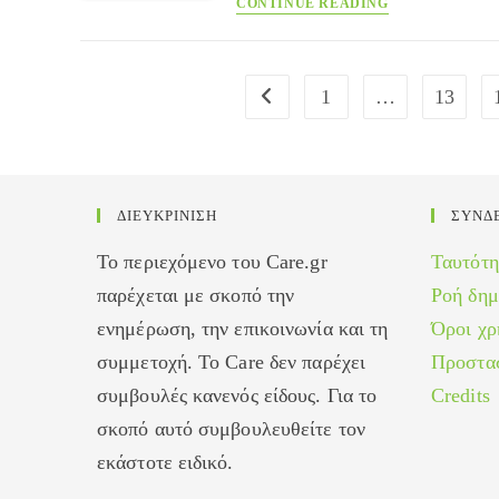
CONTINUE READING
σας
κάνει
ακαταμάχητους
1
…
13
Go to the previous page
ΔΙΕΥΚΡΙΝΙΣΗ
ΣΥΝΔ
Το περιεχόμενο του Care.gr
Ταυτότη
παρέχεται με σκοπό την
Ροή δη
ενημέρωση, την επικοινωνία και τη
Όροι χρ
συμμετοχή. Το Care δεν παρέχει
Προστα
συμβουλές κανενός είδους. Για το
Credits
σκοπό αυτό συμβουλευθείτε τον
εκάστοτε ειδικό.