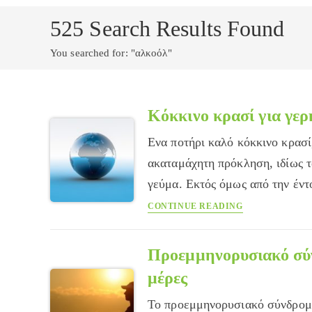
525
Search Results Found
You searched for: "αλκοόλ"
Κόκκινο κρασί για γερ
Ενα ποτήρι καλό κόκκινο κρασί
ακαταμάχητη πρόκληση, ιδίως τ
γεύμα. Εκτός όμως από την έν
Κόκκινο
CONTINUE READING
κρασί
για
γερή
Προεμμηνορυσιακό σύ
καρδιά
μέρες
Το προεμμηνορυσιακό σύνδρομο