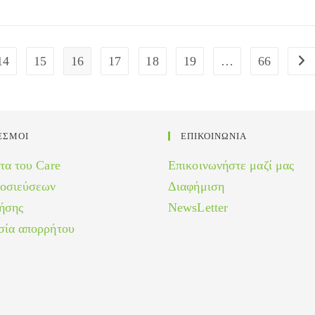
14
15
16
17
18
19
…
66
Go 
ΕΣΜΟΙ
ΕΠΙΚΟΙΝΩΝΙΑ
τα του Care
Επικοινωνήστε μαζί μας
μοσιεύσεων
Διαφήμιση
ήσης
NewsLetter
σία απορρήτου