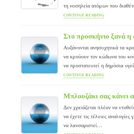
τη νοσηλεία ατόμων που διαθέ
Οι
CONTINUE READING
ασφαλιστικές
εταιρείες
ζητούν
Στο προσκήνιο ξανά η
να
Αυξάνονται ανησυχητικά τα κρο
ξέρουν
τον
να κρούουν τον κώδωνα του κι
ιατρικό
να προστατευτεί η δημόσια υγε
φάκελο
Στο
CONTINUE READING
των
προσκήνιο
οδηγών
ξανά
η
Μπλουζάκι σας κάνει 
σύφιλη
Δεν χρειάζεται πλέον να ντυθεί
στη
Μ.
να έχετε τις τέλειες αναλογίες
Βρετανία
να λανσαριστεί…
Μπλουζάκι