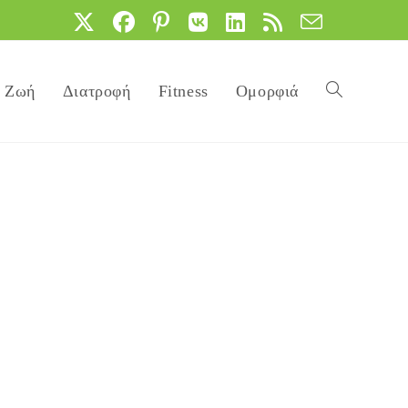
Ζωή
Διατροφή
Fitness
Ομορφιά
Toggle
website
search