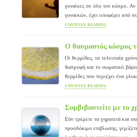
γυναίκες σε όλο τον κόσμο. Αν
γυναικών, έχει υποφέρει από
Προεμμηνορυσια
CONTINUE READING
σύνδρομο:
Οταν
δυσκολεύουν
Ο θαυμαστός κόσμος 
οι
Οι θερμίδες, τα τελευταία χρόν
…
δύσκολες
διατροφή και το σωματικό βάρ
μέρες
θερμίδες που περιέχει ένα γλυ
Ο
CONTINUE READING
θαυμαστός
κόσμος
των
Συμβιβαστείτε με το χ
θερμίδων
Εάν τρέμετε τα γηρατειά και σα
προσδόκιμο επιβίωσης, γεμίζετ