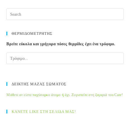
αλκοολούχα
ποτά
ΘΕΡΜΙΔΟΜΕΤΡΗΤΗΣ
Βρείτε εύκολα και γρήγορα πόσες θερμίδες έχει ένα τρόφιμο.
ΔΕΙΚΤΗΣ ΜΑΖΑΣ ΣΩΜΑΤΟΣ
Μάθετε αν είστε παχύσαρκο άτομο ή όχι. Ζυγιστείτε στη ζυγαριά του Care!
ΚΑΝΕΤΕ LIKE ΣΤΗ ΣΕΛΙΔΑ ΜΑΣ!