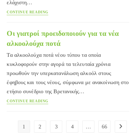
ελάχιστη…
Η
CONTINUE READING
κατανάλωση
αλκοόλ
αυξάνει
Οι γιατροί προειδοποιούν για τα νέα
την
αλκοολούχα ποτά
αρτηριακή
πίεση
Τα αλκοολούχα ποτά νέου τύπου τα οποία
κυκλοφορούν στην αγορά τα τελευταία χρόνια
προωθούν την υπερκατανάλωση αλκοόλ στους
έφηβους και τους νέους, σύμφωνα με ανακοίνωση στο
ετήσιο συνέδριο της Βρετανικής…
Οι
CONTINUE READING
γιατροί
προειδοποιούν
για
1
2
3
4
…
66
Go to the
τα
νέα