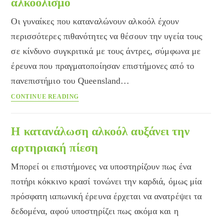
αλκοολισμό
καρκίνου
στο
Οι γυναίκες που καταναλώνουν αλκοόλ έχουν
στόμα
περισσότερες πιθανότητες να θέσουν την υγεία τους
σε κίνδυνο συγκριτικά με τους άντρες, σύμφωνα με
έρευνα που πραγματοποίησαν επιστήμονες από το
πανεπιστήμιο του Queensland…
Οι
CONTINUE READING
γυναίκες
πιο
επιρρεπείς
Η κατανάλωση αλκοόλ αυξάνει την
στον
αρτηριακή πίεση
αλκοολισμό
Μπορεί οι επιστήμονες να υποστηρίζουν πως ένα
ποτήρι κόκκινο κρασί τονώνει την καρδιά, όμως μία
πρόσφατη ιαπωνική έρευνα έρχεται να ανατρέψει τα
δεδομένα, αφού υποστηρίζει πως ακόμα και η