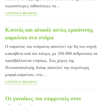
περισσότερες πιθανότητες να…
Αλκοόλ
CONTINUE READING
και
τυχερά
παιχνίδια
Καπνός και αλκοόλ αιτίες εμφάνισης
πάνε
καρκίνου στο στόμα
μαζί
Ο καρκίνος του στόματος αποτελεί την 6η πιο συχνή
κακοήθεια ανά τον κόσμο, με 350.000 ανθρώπους να
προσβάλλονται ετησίως. Στις χώρες της
Νοτιοανατολικής Ασίας αποτελεί την συχνότερη
μορφή καρκίνου, ενώ…
Καπνός
CONTINUE READING
και
αλκοόλ
αιτίες
Οι γυναίκες πιο επιρρεπείς στον
εμφάνισης