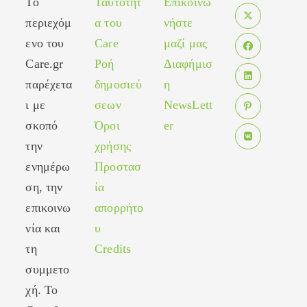
Το
Ταυτότητ
Επικοινω
περιεχόμ
α του
νήστε
Opens
ενο του
Care
μαζί μας
in
Care.gr
Ροή
Διαφήμισ
Opens
a
in
παρέχετα
δημοσιεύ
η
new
Opens
a
tab
ι με
σεων
NewsLett
in
new
σκοπό
Όροι
er
Opens
a
tab
in
new
την
χρήσης
Opens
a
tab
ενημέρω
Προστασ
in
new
ση, την
ία
a
tab
new
επικοινω
απορρήτο
tab
νία και
υ
τη
Credits
συμμετο
χή. Το