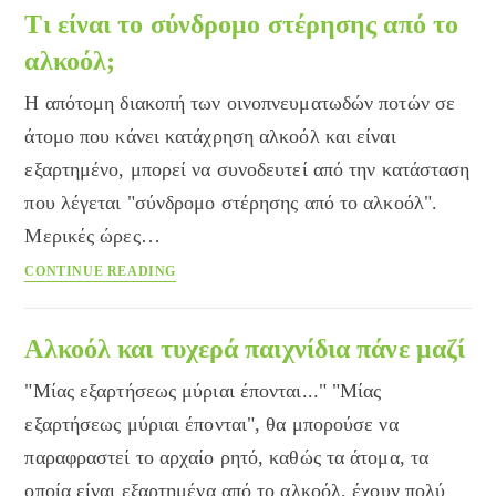
αλκοόλ
Τι είναι το σύνδρομο στέρησης από το
αλκοόλ;
Η απότομη διακοπή των οινοπνευματωδών ποτών σε
άτομο που κάνει κατάχρηση αλκοόλ και είναι
εξαρτημένο, μπορεί να συνοδευτεί από την κατάσταση
που λέγεται "σύνδρομο στέρησης από το αλκοόλ".
Μερικές ώρες…
Τι
CONTINUE READING
είναι
το
σύνδρομο
Αλκοόλ και τυχερά παιχνίδια πάνε μαζί
στέρησης
"Μίας εξαρτήσεως μύριαι έπονται..." "Μίας
από
το
εξαρτήσεως μύριαι έπονται", θα μπορούσε να
αλκοόλ;
παραφραστεί το αρχαίο ρητό, καθώς τα άτομα, τα
οποία είναι εξαρτημένα από το αλκοόλ, έχουν πολύ