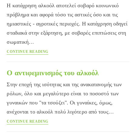
Η κατάχρηση αλκοόλ αποτελεί σοβαρό κοινωνικό
πρόβλημα και αφορά τόσο τις αστικές όσο και τις
ημιαστικές - αγροτικές περιοχές. Η κατάχρηση οδηγεί
σταδιακά στην εξάρτηση, με σοβαρές επιπτώσεις στη
σωματική…
Αλκοολισμός:
CONTINUE READING
ένα
σοβαρό
κοινωνικό
Ο αντιφεμινισμός του αλκοόλ
πρόβλημα
Στην εποχή της ισότητας και της ανακατανομής των
ρόλων, όλο και μεγαλύτερο είναι το ποσοστό των
γυναικών που "τα τσούζει". Oι γυναίκες, όμως,
ανέχονται το αλκοόλ πολύ λιγότερο από τους…
Ο
CONTINUE READING
αντιφεμινισμός
του