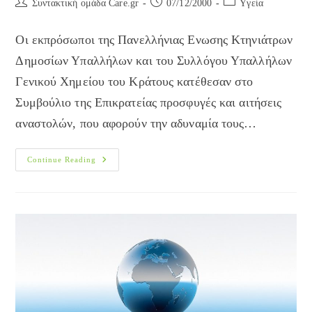
Post
Post
Post
Συντακτική ομάδα Care.gr
07/12/2000
Yγεία
author:
published:
category:
Οι εκπρόσωποι της Πανελλήνιας Ενωσης Κτηνιάτρων
Δημοσίων Υπαλλήλων και του Συλλόγου Υπαλλήλων
Γενικού Χημείου του Κράτους κατέθεσαν στο
Συμβούλιο της Επικρατείας προσφυγές και αιτήσεις
αναστολών, που αφορούν την αδυναμία τους…
Στο
Continue Reading
ΣτΕ
Κτηνίατροι
Και
Γενικό
Χημείο
Του
Κράτους
Για
Τους
Ελέγχους