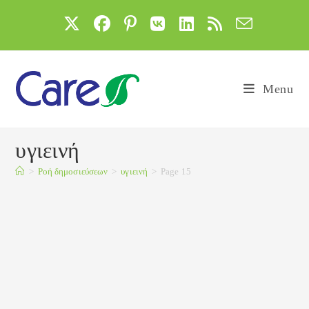
Skip
to
content
Menu
υγιεινή
>
Ροή δημοσιεύσεων
>
υγιεινή
>
Page 15