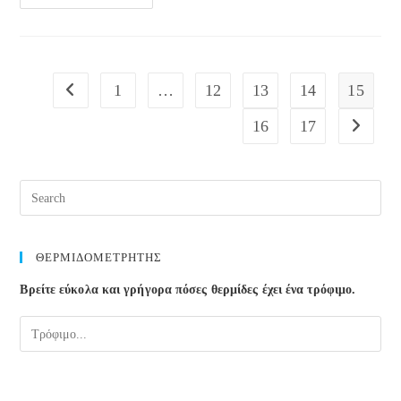
Υγεία
Στόχος
Των
Γυναικών
Στο
Internet
1
…
12
13
14
15
Go to the previous page
16
17
Go to the
ΘΕΡΜΙΔΟΜΕΤΡΗΤΗΣ
Βρείτε εύκολα και γρήγορα πόσες θερμίδες έχει ένα τρόφιμο.