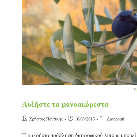
Π
Αυξήστε τα μονοακόρεστα
Post
Post
Post
Χρήστος Ποντίκης
16/08/2015
Διατροφή
author:
published:
category:
Η ημερήσια πρόσληψη διατροφικού λίπους μπορεί 