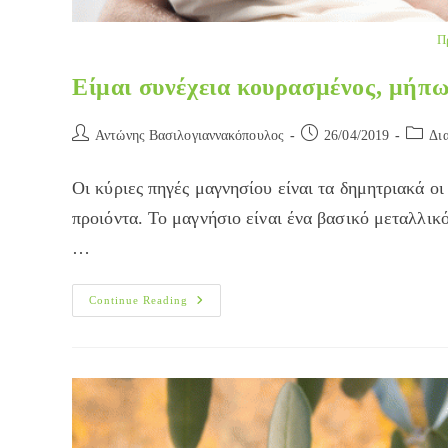
Π
Είμαι συνέχεια κουρασμένος, μήπω
Post
Post
Post
Αντώνης Βασιλογιαννακόπουλος
26/04/2019
Δι
author:
published:
categor
Οι κύριες πηγές μαγνησίου είναι τα δημητριακά ο
προιόντα. Το μαγνήσιο είναι ένα βασικό μεταλλικ
…
Είμαι
Continue Reading
Συνέχεια
Κουρασμένος,
Μήπως
Μου
Λείπει
Μαγνήσιο;