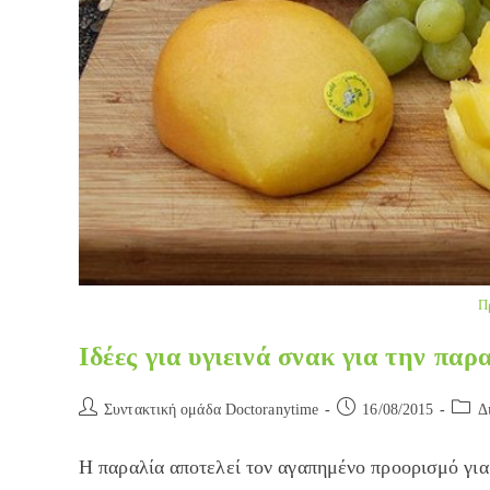
Π
Ιδέες για υγιεινά σνακ για την παρ
Post
Post
Post
Συντακτική ομάδα Doctoranytime
16/08/2015
Δ
author:
published:
catego
Η παραλία αποτελεί τον αγαπημένο προορισμό για 