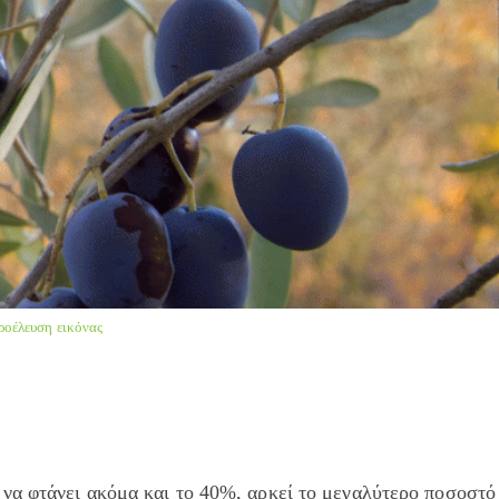
ροέλευση εικόνας
να φτάνει ακόμα και το 40%, αρκεί το μεγαλύτερο ποσοστό