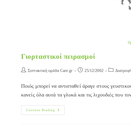
Π
Γιορταστικοί πειρασμοί
Post
Post
Post
Συντακτική ομάδα Care.gr
25/12/2002
Διατροφ
author:
published:
category:
Ποιός μπορεί να αντισταθεί άραγε στους γευστικο
κανείς όλα αυτά τα γλυκά και τις λιχουδιές που 
Γιορταστικοί
Continue Reading
Πειρασμοί