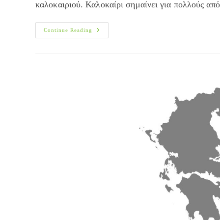
καλοκαιριού. Καλοκαίρι σημαίνει για πολλούς απ
Ιδέες
Continue Reading
Για
Υγιεινά
Σνακ
Για
Την
Παραλία