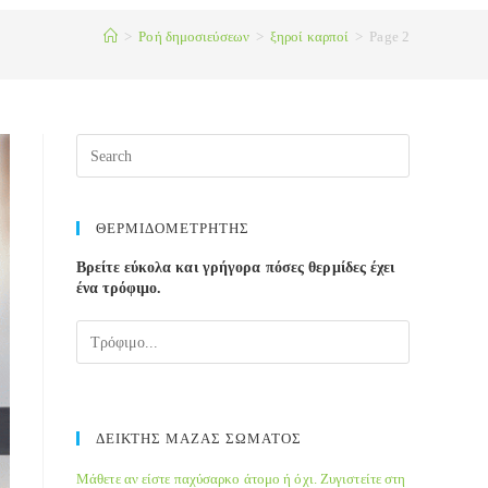
>
Ροή δημοσιεύσεων
>
ξηροί καρποί
>
Page 2
Press
Escape
to
close
ΘΕΡΜΙΔΟΜΕΤΡΗΤΗΣ
the
Βρείτε εύκολα και γρήγορα πόσες θερμίδες έχει
search
ένα τρόφιμο.
panel.
ΔΕΙΚΤΗΣ ΜΑΖΑΣ ΣΩΜΑΤΟΣ
Μάθετε αν είστε παχύσαρκο άτομο ή όχι. Ζυγιστείτε στη