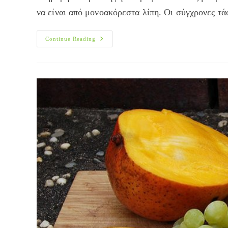
να είναι από μονοακόρεστα λίπη. Οι σύγχρονες τά
Αυξήστε
Continue Reading
Τα
Μονοακόρεστα