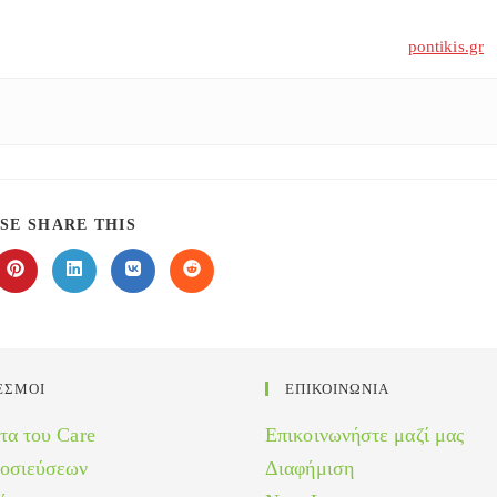
pontikis.gr
SHARE
SE SHARE THIS
THIS
CONTENT
Opens
Opens
Opens
Opens
in
in
in
in
a
a
a
a
new
new
new
new
w
window
window
window
window
ΕΣΜΟΙ
ΕΠΙΚΟΙΝΩΝΙΑ
τα του Care
Επικοινωνήστε μαζί μας
μοσιεύσεων
Διαφήμιση