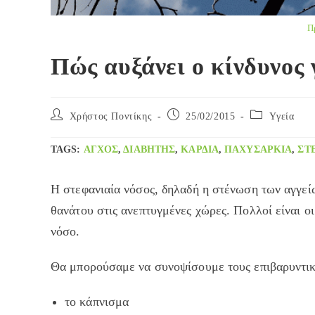
Π
Πώς αυξάνει ο κίνδυνος 
Post
Post
Post
Χρήστος Ποντίκης
25/02/2015
Yγεία
author:
published:
category:
TAGS
:
ΆΓΧΟΣ
,
ΔΙΑΒΉΤΗΣ
,
ΚΑΡΔΙΆ
,
ΠΑΧΥΣΑΡΚΊΑ
,
ΣΤ
Η στεφανιαία νόσος, δηλαδή η στένωση των αγγείω
θανάτου στις ανεπτυγμένες χώρες. Πολλοί είναι ο
νόσο.
Θα μπορούσαμε να συνοψίσουμε τους επιβαρυντικο
το κάπνισμα