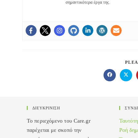
σημαντικότερα έργα της.
PLEA
Opens
Opens
in
in
a
a
new
new
window
windo
ΔΙΕΥΚΡΙΝΙΣΗ
ΣΥΝΔ
Το περιεχόμενο του Care.gr
Ταυτότη
παρέχεται με σκοπό την
Ροή δη