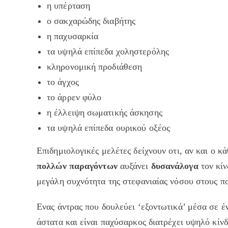
η υπέρταση
ο σακχαρώδης διαβήτης
η παχυσαρκία
τα υψηλά επίπεδα χοληστερόλης
κληρονομική προδιάθεση
το άγχος
το άρρεν φύλο
η έλλειψη σωματικής άσκησης
τα υψηλά επίπεδα ουρικού οξέος
Επιδημιολογικές μελέτες δείχνουν οτι, αν και ο κ
πολλών παραγόντων
αυξάνει
δυσανάλογα
τον κίν
μεγάλη συχνότητα της στεφανιαίας νόσου στους π
Ενας άντρας που δουλεύει ‘εξοντωτικά’ μέσα σε έ
άστατα και είναι παχύσαρκος διατρέχει υψηλό κίν