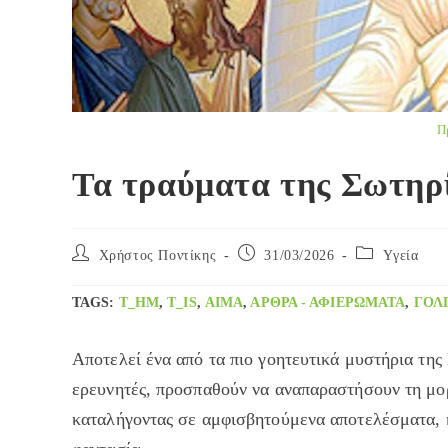
Π
Τα τραύματα της Σωτηρ
Post
Post
Post
Χρήστος Ποντίκης
31/03/2026
Yγεία
author:
published:
category:
TAGS
:
T_HM
,
T_IS
,
ΑΊΜΑ
,
ΑΡΘΡΑ - ΑΦΙΕΡΏΜΑΤΑ
,
ΓΟΛ
Αποτελεί ένα από τα πιο γοητευτικά μυστήρια τη
ερευνητές, προσπαθούν να αναπαραστήσουν τη μορ
καταλήγοντας σε αμφισβητούμενα αποτελέσματα, η 