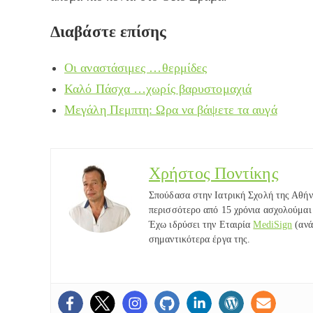
Διαβάστε επίσης
Οι αναστάσιμες …θερμίδες
Καλό Πάσχα …χωρίς βαρυστομαχιά
Μεγάλη Πεμπτη: Ωρα να βάψετε τα αυγά
Χρήστος Ποντίκης
Σπούδασα στην Ιατρική Σχολή της Αθήν
περισσότερο από 15 χρόνια ασχολούμαι 
Έχω ιδρύσει την Εταιρία
MediSign
(ανά
σημαντικότερα έργα της.