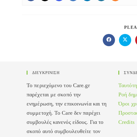
PLEA
Opens
Opens
in
in
a
a
new
new
window
windo
ΔΙΕΥΚΡΙΝΙΣΗ
ΣΥΝΔ
Το περιεχόμενο του Care.gr
Ταυτότη
παρέχεται με σκοπό την
Ροή δη
ενημέρωση, την επικοινωνία και τη
Όροι χρ
συμμετοχή. Το Care δεν παρέχει
Προστα
συμβουλές κανενός είδους. Για το
Credits
σκοπό αυτό συμβουλευθείτε τον