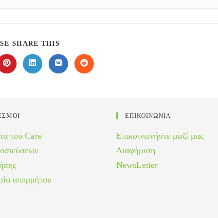
SHARE
SE SHARE THIS
THIS
CONTENT
Opens
Opens
Opens
Opens
in
in
in
in
a
a
a
a
new
new
new
new
w
window
window
window
window
ΕΣΜΟΙ
ΕΠΙΚΟΙΝΩΝΙΑ
τα του Care
Επικοινωνήστε μαζί μας
μοσιεύσεων
Διαφήμιση
ήσης
NewsLetter
σία απορρήτου