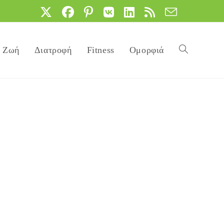
Ζωή
Διατροφή
Fitness
Ομορφιά
Toggle
website
search