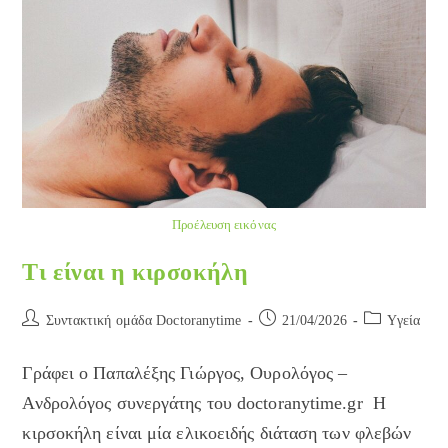
Προέλευση εικόνας
Τι είναι η κιρσοκήλη
Post
Post
Post
Συντακτική ομάδα Doctoranytime
21/04/2026
Yγεία
author:
published:
category:
Γράφει ο Παπαλέξης Γιώργος, Ουρολόγος –
Ανδρολόγος συνεργάτης του doctoranytime.gr Η
κιρσοκήλη είναι μία ελικοειδής διάταση των φλεβών