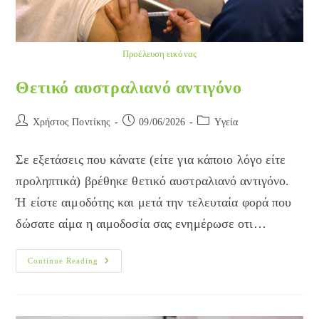
Προέλευση εικόνας
Θετικό αυστραλιανό αντιγόνο
Post
Post
Post
Χρήστος Ποντίκης
09/06/2026
Yγεία
author:
published:
category:
Σε εξετάσεις που κάνατε (είτε για κάποιο λόγο είτε
προληπτικά) βρέθηκε θετικό αυστραλιανό αντιγόνο.
Ή είστε αιμοδότης και μετά την τελευταία φορά που
δώσατε αίμα η αιμοδοσία σας ενημέρωσε οτι…
Θετικό
Continue Reading
Αυστραλιανό
Αντιγόνο