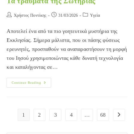
Τα τραύματα της Σωτηρίας
Post
Post
Post
Χρήστος Ποντίκης
31/03/2026
Yγεία
author:
published:
category:
Αποτελεί ένα από τα πιο γοητευτικά μυστήρια της
Εκκλησίας. Σήμερα μάλιστα, που οι πάσης φύσεως
ερευνητές, προσπαθούν να αναπαραστήσουν τη μορφή
του Ιησού χρησιμοποιώντας κάθε δυνατή τεχνολογία
και καταλήγοντας σε…
Τα
Continue Reading
Τραύματα
Της
Σωτηρίας
1
2
3
4
…
68
Go to the