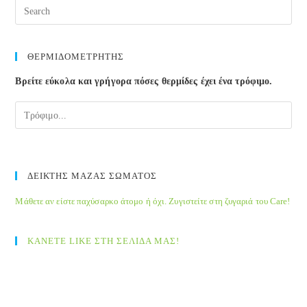
Pre
Esc
to
clos
ΘΕΡΜΙΔΟΜΕΤΡΗΤΗΣ
the
Βρείτε εύκολα και γρήγορα πόσες θερμίδες έχει ένα τρόφιμο.
sea
pane
ΔΕΙΚΤΗΣ ΜΑΖΑΣ ΣΩΜΑΤΟΣ
Μάθετε αν είστε παχύσαρκο άτομο ή όχι. Ζυγιστείτε στη ζυγαριά του Care!
ΚΑΝΕΤΕ LIKE ΣΤΗ ΣΕΛΙΔΑ ΜΑΣ!