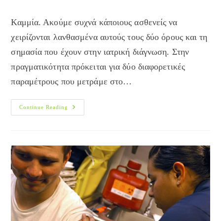
author:
published:
category:
Καμμία. Ακούμε συχνά κάποιους ασθενείς να
χειρίζονται λανθασμένα αυτούς τους δύο όρους και τη
σημασία που έχουν στην ιατρική διάγνωση. Στην
πραγματικότητα πρόκειται για δύο διαφορετικές
παραμέτρους που μετράμε στο…
Τι
Continue Reading
Σχέση
Έχουν
Η
Ουρία
Και
Το
Ουρικό
Οξύ;