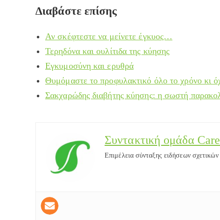
Διαβάστε επίσης
Αν σκέφτεστε να μείνετε έγκυος…
Τερηδόνα και ουλίτιδα της κύησης
Εγκυμοσύνη και ερυθρά
Θυμόμαστε το προφυλακτικό όλο το χρόνο κι ό
Σακχαρώδης διαβήτης κύησης: η σωστή παρακολ
Συντακτική ομάδα Care
Επιμέλεια σύνταξης ειδήσεων σχετικών μ