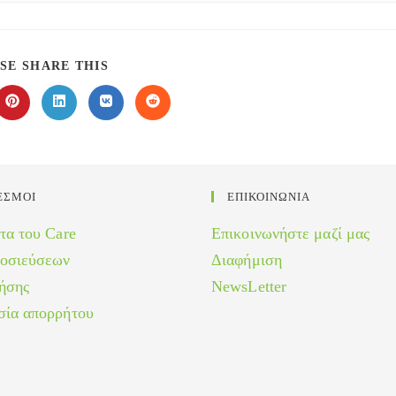
SHARE
SE SHARE THIS
THIS
CONTENT
Opens
Opens
Opens
Opens
in
in
in
in
a
a
a
a
new
new
new
new
w
window
window
window
window
ΕΣΜΟΙ
ΕΠΙΚΟΙΝΩΝΙΑ
τα του Care
Επικοινωνήστε μαζί μας
μοσιεύσεων
Διαφήμιση
ήσης
NewsLetter
σία απορρήτου