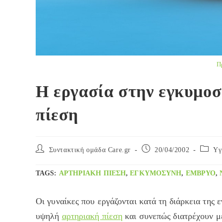
Π
Η εργασία στην εγκυμοσ
πίεση
Post
Post
Post
Συντακτική ομάδα Care.gr
20/04/2002
Yγ
author:
published:
categor
TAGS
:
ΑΡΤΗΡΙΑΚΉ ΠΊΕΣΗ
,
ΕΓΚΥΜΟΣΎΝΗ
,
ΈΜΒΡΥΟ
,
Οι γυναίκες που εργάζονται κατά τη διάρκεια της
υψηλή
αρτηριακή πίεση
και συνεπώς διατρέχουν μ