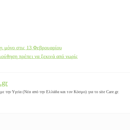
χι μόνο στις 13 Φεβρουαρίου
ούθηση πρέπει να ξεκινά από νωρίς
.gr
ε την Υγεία (Νέα από την Ελλάδα και τον Κόσμο) για το site Care.gr.