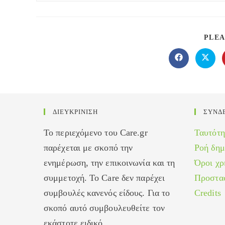
PLEA
Opens
Opens
in
in
a
a
new
new
window
windo
ΔΙΕΥΚΡΙΝΙΣΗ
ΣΥΝΔ
Το περιεχόμενο του Care.gr
Ταυτότη
παρέχεται με σκοπό την
Ροή δη
ενημέρωση, την επικοινωνία και τη
Όροι χρ
συμμετοχή. Το Care δεν παρέχει
Προστα
συμβουλές κανενός είδους. Για το
Credits
σκοπό αυτό συμβουλευθείτε τον
εκάστοτε ειδικό.