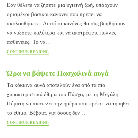
Εάν θέλετε να ζήσετε μια υγιεινή ζωή, υπάρχουν
αλλεργία
μου;
ορισμένοι βασικοί κανόνες που πρέπει να
ακολουθήσετε. Αυτοί οι κανόνες θα σας βοηθήσουν
να νιώσετε καλύτερα και να αποτρέψετε πολλές
ασθένειες. Το να…
Βασικοί
CONTINUE READING
κανόνες
για
μια
Ώρα να βάψετε Πασχαλινά αυγά
υγιεινή
Τα κόκκινα αυγά αποτελούν ένα από τα πιο
ζωή
χαρακτηριστικά έθιμα του Πάσχα, με τη Μεγάλη
Πέμπτη να αποτελεί την ημέρα που πρέπει να τηρηθεί
το έθιμο. Βέβαια, για όσους δεν…
Ώρα
CONTINUE READING
να
βάψετε