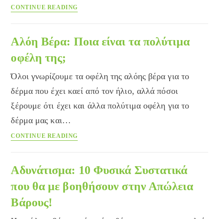
Cranberry
CONTINUE READING
και
D-
μαννόζη:
Αλόη Βέρα: Ποια είναι τα πολύτιμα
Η
οφέλη της;
φυσική
θεραπεία
Όλοι γνωρίζουμε τα οφέλη της αλόης βέρα για το
για
δέρμα που έχει καεί από τον ήλιο, αλλά πόσοι
την
ξέρουμε ότι έχει και άλλα πολύτιμα οφέλη για το
ουρολοίμωξη!
δέρμα μας και…
Αλόη
CONTINUE READING
Βέρα:
Ποια
είναι
Αδυνάτισμα: 10 Φυσικά Συστατικά
τα
που θα με βοηθήσουν στην Απώλεια
πολύτιμα
Βάρους!
οφέλη
της;