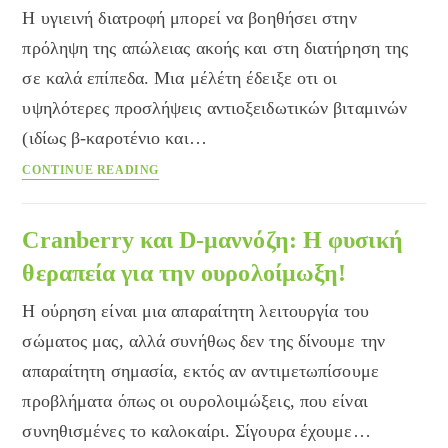
Η υγιεινή διατροφή μπορεί να βοηθήσει στην
πρόληψη της απώλειας ακοής και στη διατήρηση της
σε καλά επίπεδα. Μια μέλέτη έδειξε οτι οι
υψηλότερες προσλήψεις αντιοξειδωτικών βιταμινών
(ιδίως β-καροτένιο και…
Ποια
CONTINUE READING
τρόφιμα
να
επιλέξουμε
Cranberry και D-μαννόζη: Η φυσική
για
θεραπεία για την ουρολοίμωξη!
να
έχουμε
Η ούρηση είναι μια απαραίτητη λειτουργία του
καλύτερη
σώματος μας, αλλά συνήθως δεν της δίνουμε την
ακοή
απαραίτητη σημασία, εκτός αν αντιμετωπίσουμε
προβλήματα όπως οι ουρολοιμώξεις, που είναι
συνηθισμένες το καλοκαίρι. Σίγουρα έχουμε…