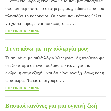
Η απώλεια βάρους είναι ένα θέμα που μας απασχολεί
όλο και περισσότερο στις μέρες μας, ειδικά τώρα που
πλησιάζει το καλοκαίρι. Οι λόγοι που κάποιος θέλει
να χάσει βάρος είναι ποικίλοι, όπως…
Αδυνάτισμα:
CONTINUE READING
10
Φυσικά
Συστατικά
Τι να κάνω με την αλλεργία μου;
που
Τι σημαίνει με απλά λόγια 'αλλεργία'; Ας υποθέσουμε
θα
με
ότι 50 άτομα σε ένα πούλμαν ξεκινάνε για μιά
βοηθήσουν
εκδρομή στην εξοχή...και ότι είναι άνοιξη, όπως καλή
στην
ώρα τώρα. Να είστε σίγουροι…
Απώλεια
Βάρους!
Τι
CONTINUE READING
να
κάνω
με
Βασικοί κανόνες για μια υγιεινή ζωή
την