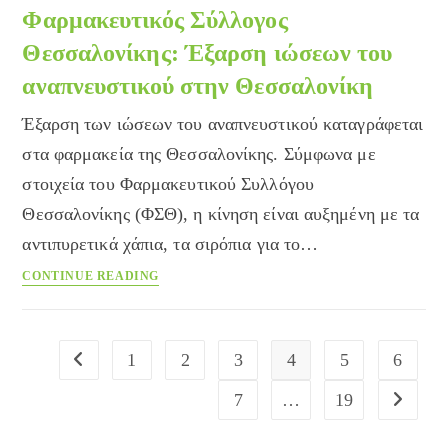
Πασχαλινά
Φαρμακευτικός Σύλλογος
αυγά
Θεσσαλονίκης: Έξαρση ιώσεων του
αναπνευστικού στην Θεσσαλονίκη
Έξαρση των ιώσεων του αναπνευστικού καταγράφεται
στα φαρμακεία της Θεσσαλονίκης. Σύμφωνα με
στοιχεία του Φαρμακευτικού Συλλόγου
Θεσσαλονίκης (ΦΣΘ), η κίνηση είναι αυξημένη με τα
αντιπυρετικά χάπια, τα σιρόπια για το…
Φαρμακευτικός
CONTINUE READING
Σύλλογος
Θεσσαλονίκης:
Έξαρση
1
2
3
4
5
6
Go to the previous page
ιώσεων
του
7
…
19
Go to the
αναπνευστικού
στην