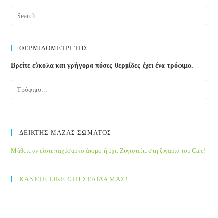
Θεσσαλονίκη
Pre
Esc
to
clos
ΘΕΡΜΙΔΟΜΕΤΡΗΤΗΣ
the
Βρείτε εύκολα και γρήγορα πόσες θερμίδες έχει ένα τρόφιμο.
sea
pane
ΔΕΙΚΤΗΣ ΜΑΖΑΣ ΣΩΜΑΤΟΣ
Μάθετε αν είστε παχύσαρκο άτομο ή όχι. Ζυγιστείτε στη ζυγαριά του Care!
ΚΑΝΕΤΕ LIKE ΣΤΗ ΣΕΛΙΔΑ ΜΑΣ!