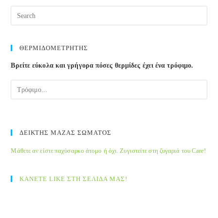
Pre
Esc
to
clos
ΘΕΡΜΙΔΟΜΕΤΡΗΤΗΣ
the
Βρείτε εύκολα και γρήγορα πόσες θερμίδες έχει ένα τρόφιμο.
sea
pane
ΔΕΙΚΤΗΣ ΜΑΖΑΣ ΣΩΜΑΤΟΣ
Μάθετε αν είστε παχύσαρκο άτομο ή όχι. Ζυγιστείτε στη ζυγαριά του Care!
ΚΑΝΕΤΕ LIKE ΣΤΗ ΣΕΛΙΔΑ ΜΑΣ!