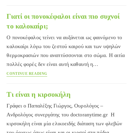
ολιστική
προσέγγιση
της
Γιατί οι πονοκέφαλοι είναι πιο συχνοί
διατροφής:
το καλοκαίρι;
Κανόνας
1ος
Ο πονοκέφαλος τείνει να αυξάνεται ως φαινόμενο το
καλοκαίρι λόγω του ζεστού καιρού και των υψηλών
θερμοκρασιών που αναπτύσσονται στο σώμα. Η αιτία
πολλές φορές δεν είναι αυτή καθαυτή η…
Γιατί
CONTINUE READING
οι
πονοκέφαλοι
είναι
Τι είναι η κιρσοκήλη
πιο
Γράφει ο Παπαλέξης Γιώργος, Ουρολόγος –
συχνοί
το
Ανδρολόγος συνεργάτης του doctoranytime.gr Η
καλοκαίρι;
κιρσοκήλη είναι μία ελικοειδής διάταση των φλεβών
του όρχεως όπως είναι και οι κιρσοί στα πόδια.