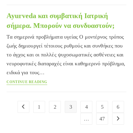
και
συμβατική
Ayurveda και συμβατική Ιατρική
Ιατρική:
σήμερα. Μπορούν να συνδυαστούν;
ιδανικός
συνδυασμός
Τα σημερινά προβλήματα υγείας Ο μοντέρνος τρόπος
του
ζωής δημιουργεί τέτοιους ρυθμούς και συνθήκες που
21ου
το άγχος και οι πολλές ψυχοσωματικές ασθένειες και
αιώνα
νευροφυτικές διαταραχές είναι καθημερινό πρόβλημα,
ειδικά για τους…
Ayurveda
CONTINUE READING
και
συμβατική
Ιατρική
1
2
3
4
5
6
Go to the previous page
σήμερα.
Μπορούν
…
47
Go to the
να
συνδυαστούν;