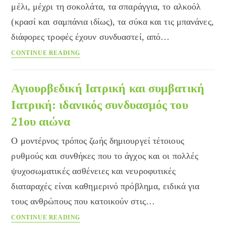
διαλέξω
μέλι, μέχρι τη σοκολάτα, τα σπαράγγια, το αλκοόλ
το
(κρασί και σαμπάνια ιδίως), τα σύκα και τις μπανάνες,
καλύτερο
διάφορες τροφές έχουν συνδυαστεί, από…
για
το
Οι
CONTINUE READING
παιδί
γεύσεις
μου;
του
έρωτα
Αγιουρβεδική Ιατρική και συμβατική
Ιατρική: ιδανικός συνδυασμός του
21ου αιώνα
Ο μοντέρνος τρόπος ζωής δημιουργεί τέτοιους
ρυθμούς και συνθήκες που το άγχος και οι πολλές
ψυχοσωματικές ασθένειες και νευροφυτικές
διαταραχές είναι καθημερινό πρόβλημα, ειδικά για
τους ανθρώπους που κατοικούν στις…
Αγιουρβεδική
CONTINUE READING
Ιατρική