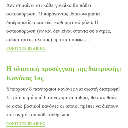
Δεν σημαίνει οτι κάθε γυναίκα θα πάθει
οστεοπόρωση. Ο παράγοντας ιδιοσυγκρασία
διαδραματίζει και εδώ καθοριστικό ρόλο. Η
οστεοπόρωση (αν και δεν είναι σπάνια σε άντρες,
ειδικά τρίτης ηλικίας) προτιμά σαφώς…
Γιατί
CONTINUE READING
η
οστεοπόρωση
προτιμά
Η ολιστική προσέγγιση της διατροφής:
τις
Κανόνας 1ος
γυναίκες;
Υπάρχουν 8 πανάρχαιοι κανόνες για σωστή διατροφή!
Σε μία σειρά από 8 συνεχόμενα άρθρα, θα εκτεθούν
οι οκτώ βασικοί κανόνες οι οποίοι πρέπει να διέπουν
το φαγητό του κάθε ανθρώπου…
Η
CONTINUE READING