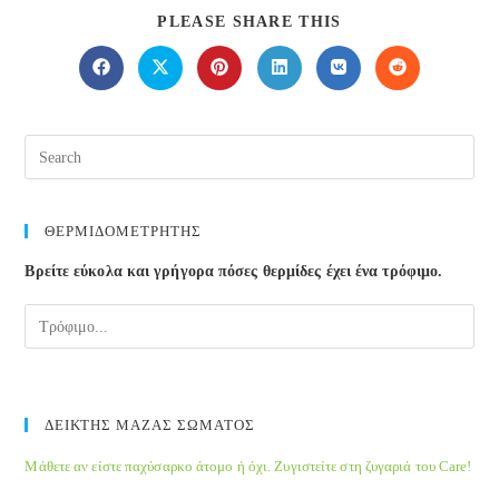
SHARE
PLEASE SHARE THIS
THIS
CONTENT
Opens
Opens
Opens
Opens
Opens
Opens
in
in
in
in
in
in
a
a
a
a
a
a
new
new
new
new
new
new
window
window
window
window
window
window
ΘΕΡΜΙΔΟΜΕΤΡΗΤΗΣ
Βρείτε εύκολα και γρήγορα πόσες θερμίδες έχει ένα τρόφιμο.
ΔΕΙΚΤΗΣ ΜΑΖΑΣ ΣΩΜΑΤΟΣ
Μάθετε αν είστε παχύσαρκο άτομο ή όχι. Ζυγιστείτε στη ζυγαριά του Care!