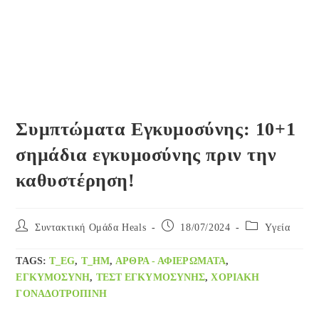
Συμπτώματα Εγκυμοσύνης: 10+1
σημάδια εγκυμοσύνης πριν την
καθυστέρηση!
Post
Post
Post
Συντακτική Ομάδα Heals
18/07/2024
Yγεία
author:
published:
category:
TAGS
:
T_EG
,
T_HM
,
ΑΡΘΡΑ - ΑΦΙΕΡΏΜΑΤΑ
,
ΕΓΚΥΜΟΣΎΝΗ
,
ΤΕΣΤ ΕΓΚΥΜΟΣΎΝΗΣ
,
ΧΟΡΙΑΚΉ
ΓΟΝΑΔΟΤΡΟΠΊΝΗ