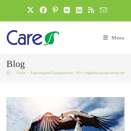
Skip
to
content
Menu
Blog
>
Yγεία
>
Συμπτώματα Εγκυμοσύνης: 10+1 σημάδια εγκυμοσύνης πριν τ