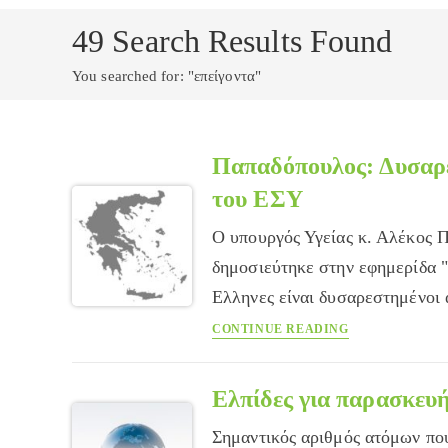
49
Search Results Found
You searched for: "επείγοντα"
Παπαδόπουλος: Δυσαρε
του ΕΣΥ
Ο υπουργός Υγείας κ. Αλέκος 
δημοσιεύτηκε στην εφημερίδα 
Ελληνες είναι δυσαρεστημένο
Παπαδόπουλος:
CONTINUE READING
Δυσαρεστημένοι
οι
πολίτες
Ελπίδες για παρασκευή
πριν
Σημαντικός αριθμός ατόμων που 
τη