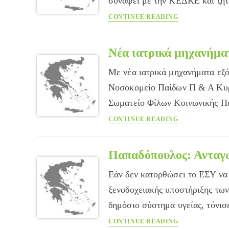
συνάψει με την ΚΕΔΚΕ και ζη
ιατρικά
Βοήθεια
CONTINUE READING
λάθη
για
τη
λειψυδρία
Νέα ιατρικά μηχανήμα
ζητούν
Με νέα ιατρικά μηχανήματα εξ
οι
δήμοι
Νοσοκομείο Παίδων Π & Α Κυρι
από
Σωματείο Φίλων Κοινωνικής Π
το
Νέα
CONTINUE READING
ΙΓΜΕ
ιατρικά
μηχανήματα
στο
Παπαδόπουλος: Ανταγ
Αγλαΐα
Εάν δεν κατορθώσει το ΕΣΥ να 
Κυριακού
από
ξενοδοχειακής υποστήριξης των
την
δημόσιο σύστημα υγείας, τόνι
Cosmote
Παπαδόπουλος:
CONTINUE READING