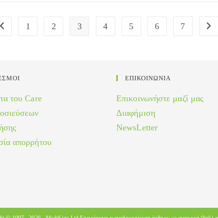
1
2
3
4
5
6
7
Go to the previous page
Go 
ΕΣΜΟΙ
ΕΠΙΚΟΙΝΩΝΙΑ
τα του Care
Επικοινωνήστε μαζί μας
μοσιεύσεων
Διαφήμιση
ήσης
NewsLetter
σία απορρήτου