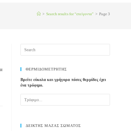
>
Search results for
“επείγοντα”
>
Page 3
Press
Escape
to
close
α
ΘΕΡΜΙΔΟΜΕΤΡΗΤΗΣ
the
Βρείτε εύκολα και γρήγορα πόσες θερμίδες έχει
search
ένα τρόφιμο.
panel.
ΔΕΙΚΤΗΣ ΜΑΖΑΣ ΣΩΜΑΤΟΣ