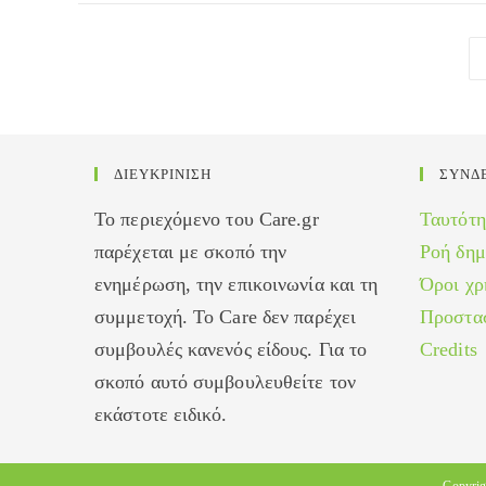
ιατρεία
των
νοσοκομείων
φθηνότερα
στην
επαρχία
ΔΙΕΥΚΡΙΝΙΣΗ
ΣΥΝΔ
Το περιεχόμενο του Care.gr
Ταυτότη
παρέχεται με σκοπό την
Ροή δη
ενημέρωση, την επικοινωνία και τη
Όροι χρ
συμμετοχή. Το Care δεν παρέχει
Προστα
συμβουλές κανενός είδους. Για το
Credits
σκοπό αυτό συμβουλευθείτε τον
εκάστοτε ειδικό.