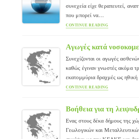
μεταρρύθμιση
συνεχεία είχε θεραπευτεί, αναπ
του
που μπορεί να…
ΕΣΥ
Ελπίδες
CONTINUE READING
για
παρασκευή
εμβολίου
Aγωγές κατά νοσοκομεί
κατά
Συνεχίζονται οι αγωγές ασθενώ
της
ηπατίτιδας
καθώς έγιναν γνωστές ακόμα τρ
C
εκατομμύρια δραχμές ως ηθικ
Aγωγές
CONTINUE READING
κατά
νοσοκομείων
ύψους
Βοήθεια για τη λειψυδ
812
Ενας στους δέκα δήμους της χώ
εκ.
δρχ.
Γεωλογικών και Μεταλλευτικών
για