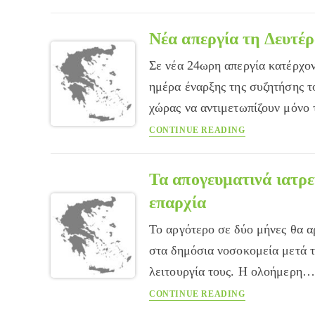
Ανταγωνιστικό
ΕΣΥ
η
Νέα απεργία τη Δευτέ
μόνη
Σε νέα 24ωρη απεργία κατέρχον
λύση
ημέρα έναρξης της συζητήσης 
χώρας να αντιμετωπίζουν μόνο
Νέα
CONTINUE READING
απεργία
τη
Δευτέρα
Τα απογευματινά ιατρ
στα
επαρχία
δημόσια
νοσοκομεία
Το αργότερο σε δύο μήνες θα α
στα δημόσια νοσοκομεία μετά τ
λειτουργία τους. Η ολοήμερη…
Τα
CONTINUE READING
απογευματινά