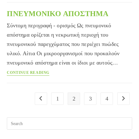
ΠΝΕΥΜΟΝΙΚΟ ΑΠΟΣΤΗΜΑ
Σύντομη περιγραφή - ορισμός Ως πνευμονικό
απόστημα ορίζεται η νεκρωτική περιοχή του
πνευμονικού παρεγχύματος που περιέχει πυώδες
υλικό. Αίτια Οι μικροοργανισμοί που προκαλούν
πνευμονικό απόστημα είναι οι ίδιοι με αυτούς…
ΠΝΕΥΜΟΝΙΚΟ
CONTINUE READING
ΑΠΟΣΤΗΜΑ
1
2
3
4
Go to the previous page
Go to the
Pre
Esc
to