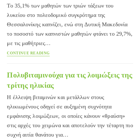
Το 35,1% των μαθητών των τριών τάξεων του
λυκείου στο πολεοδομικό συγκρότημα της
Θεσσαλονίκης καπνίζει, ενώ στη Δυτική Μακεδονία
το ποσοστό των καπνιστών μαθητών φτάνει το 29,7%,
με τις μαθήτριες…
Το
CONTINUE READING
35%
των
μαθητών
Πολυβιταμινούχα για τις λοιμώξεις της
του
τρίτης ηλικίας
λυκείου
καπνίζει
Η έλλειψη βιταμινών και μετάλλων στους
ηλικιωμένους οδηγεί σε αυξημένη συχνότητα
εμφάνισης λοιμώξεων, οι οποίες κάνουν «θραύση»
στις αρχές του χειμώνα και αποτελούν την τέταρτη πιο
συχνή αιτία θανάτου για…