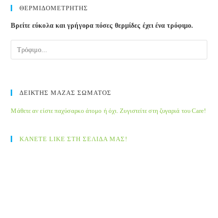
clos
ΘΕΡΜΙΔΟΜΕΤΡΗΤΗΣ
the
Βρείτε εύκολα και γρήγορα πόσες θερμίδες έχει ένα τρόφιμο.
sea
pane
ΔΕΙΚΤΗΣ ΜΑΖΑΣ ΣΩΜΑΤΟΣ
Μάθετε αν είστε παχύσαρκο άτομο ή όχι. Ζυγιστείτε στη ζυγαριά του Care!
ΚΑΝΕΤΕ LIKE ΣΤΗ ΣΕΛΙΔΑ ΜΑΣ!