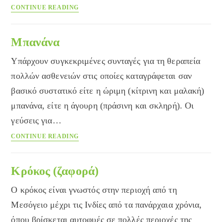
Πολυβιταμινούχα
CONTINUE READING
για
τις
λοιμώξεις
Μπανάνα
της
Υπάρχουν συγκεκριμένες συνταγές για τη θεραπεία
τρίτης
ηλικίας
πολλών ασθενειών στις οποίες καταγράφεται σαν
βασικό συστατικό είτε η ώριμη (κίτρινη και μαλακή)
μπανάνα, είτε η άγουρη (πράσινη και σκληρή). Οι
γεύσεις για…
Μπανάνα
CONTINUE READING
Κρόκος (ζαφορά)
Ο κρόκος είναι γνωστός στην περιοχή από τη
Μεσόγειο μέχρι τις Ινδίες από τα πανάρχαια χρόνια,
όπου βρίσκεται αυτοφυές σε πολλές περιοχές της