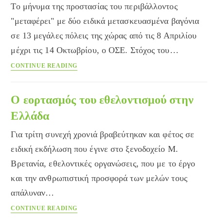
Το μήνυμα της προστασίας του περιβάλλοντος
Αγριων
Ζώων
"μεταφέρει" με δύο ειδικά μετασκευασμένα βαγόνια
Αίγινας
σε 13 μεγάλες πόλεις της χώρας από τις 8 Απριλίου
μέχρι τις 14 Οκτωβρίου, ο ΟΣΕ. Στόχος του…
Το
CONTINUE READING
τρένο
αγαπά
τη
Ο εορτασμός του εθελοντισμού στην
φύση
Ελλάδα
Για τρίτη συνεχή χρονιά βραβεύτηκαν και φέτος σε
ειδική εκδήλωση που έγινε στο ξενοδοχείο Μ.
Βρετανία, εθελοντικές οργανώσεις, που με το έργο
και την ανθρωπιστική προσφορά των μελών τους
απάλυναν…
Ο
CONTINUE READING
εορτασμός