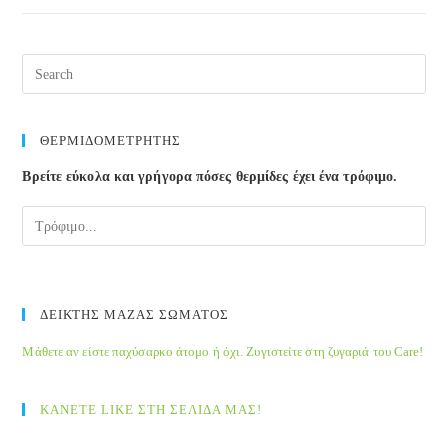
του
εθελοντισμού
Pre
στην
Esc
Ελλάδα
to
clos
ΘΕΡΜΙΔΟΜΕΤΡΗΤΗΣ
the
Βρείτε εύκολα και γρήγορα πόσες θερμίδες έχει ένα τρόφιμο.
sea
pane
ΔΕΙΚΤΗΣ ΜΑΖΑΣ ΣΩΜΑΤΟΣ
Μάθετε αν είστε παχύσαρκο άτομο ή όχι. Ζυγιστείτε στη ζυγαριά του Care!
ΚΑΝΕΤΕ LIKE ΣΤΗ ΣΕΛΙΔΑ ΜΑΣ!