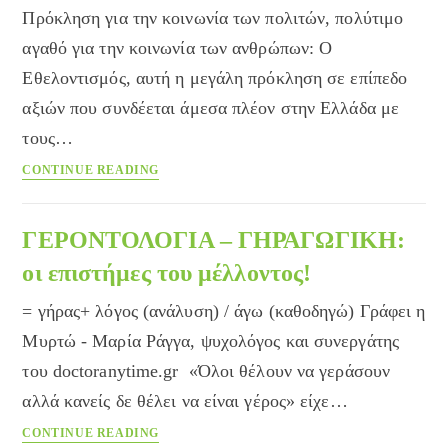
Πρόκληση για την κοινωνία των πολιτών, πολύτιμο
αγαθό για την κοινωνία των ανθρώπων: Ο
Εθελοντισμός, αυτή η μεγάλη πρόκληση σε επίπεδο
αξιών που συνδέεται άμεσα πλέον στην Ελλάδα με
τους…
Εθελοντισμός:
CONTINUE READING
Πρόκληση
και
πολύτιμο
ΓΕΡΟΝΤΟΛΟΓΙΑ – ΓΗΡΑΓΩΓΙΚΗ:
αγαθό
οι επιστήμες του μέλλοντος!
= γήρας+ λόγος (ανάλυση) / άγω (καθοδηγώ) Γράφει η
Μυρτώ - Μαρία Ράγγα, ψυχολόγος και συνεργάτης
του doctoranytime.gr «Όλοι θέλουν να γεράσουν
αλλά κανείς δε θέλει να είναι γέρος» είχε…
ΓΕΡΟΝΤΟΛΟΓΙΑ
CONTINUE READING