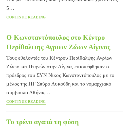
5…
Παγκόσμια
CONTINUE READING
Ημέρα
Εθελοντών
Ο Κωνσταντόπουλος στο Κέντρο
Περίθαλψης Αγριων Ζώων Αίγινας
Τους εθελοντές του Κέντρου Περίθαλψης Αγρίων
Ζώων και Πτηνών στην Αίγινα, επισκέφθηκαν ο
πρόεδρος του ΣΥΝ Νίκος Κωνσταντόπουλος με το
μέλος της ΠΓ Σπύρο Λυκούδη και το νομαρχιακό
σύμβουλο Αθήνας…
Ο
CONTINUE READING
Κωνσταντόπουλος
στο
Κέντρο
Το τρένο αγαπά τη φύση
Περίθαλψης