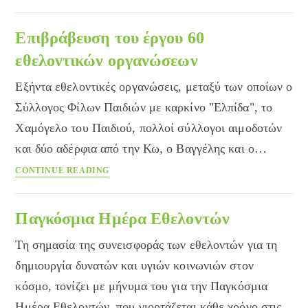
–
ΓΗΡΑΓΩΓΙΚΗ:
οι
Επιβράβευση του έργου 60
επιστήμες
εθελοντικών οργανώσεων
του
μέλλοντος!
Εξήντα εθελοντικές οργανώσεις, μεταξύ των οποίων ο
Σύλλογος Φίλων Παιδιών με καρκίνο "Ελπίδα", το
Χαμόγελο του Παιδιού, πολλοί σύλλογοι αιμοδοτών
και δύο αδέρφια από την Κω, ο Βαγγέλης και ο…
Επιβράβευση
CONTINUE READING
του
έργου
60
Παγκόσμια Ημέρα Εθελοντών
εθελοντικών
Τη σημασία της συνεισφοράς των εθελοντών για τη
οργανώσεων
δημιουργία δυνατών και υγιών κοινωνιών στον
κόσμο, τονίζει με μήνυμα του για την Παγκόσμια
Ημέρα Εθελοντών, που γιορτάζεται κάθε χρόνο στις