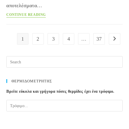
αποτελέσματα…
Τα
CONTINUE READING
μυστικά
της
επιτυχημένης
1
2
3
4
…
37
Go to the
δίαιτας
Pre
Esc
to
clos
ΘΕΡΜΙΔΟΜΕΤΡΗΤΗΣ
the
Βρείτε εύκολα και γρήγορα πόσες θερμίδες έχει ένα τρόφιμο.
sea
pane