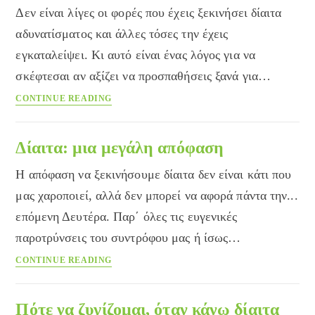
Δεν είναι λίγες οι φορές που έχεις ξεκινήσει δίαιτα
αδυνατίσματος και άλλες τόσες την έχεις
εγκαταλείψει. Κι αυτό είναι ένας λόγος για να
σκέφτεσαι αν αξίζει να προσπαθήσεις ξανά για…
7
CONTINUE READING
συμβουλές
για
να
Δίαιτα: μια μεγάλη απόφαση
πετύχει
Η απόφαση να ξεκινήσουμε δίαιτα δεν είναι κάτι που
η
δίαιτα
μας χαροποιεί, αλλά δεν μπορεί να αφορά πάντα την...
σου!
επόμενη Δευτέρα. Παρ΄ όλες τις ευγενικές
παροτρύνσεις του συντρόφου μας ή ίσως…
Δίαιτα:
CONTINUE READING
μια
μεγάλη
απόφαση
Πότε να ζυγίζομαι, όταν κάνω δίαιτα