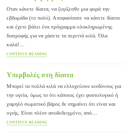
Οταν κάνετε δίαιτα, να ζυγίζεσθε μια φορά την
εβδομάδα (το πολύ). Αποφασίσατε να κάνετε δίαιτα
και έχετε βάλει ένα πρόγραμμα ολοκληρωμένης
διατροφής για να χάσετε τα περιττά κιλά. Όλα
καλά!…
Πότε
CONTINUE READING
να
ζυγίζομαι,
όταν
Υπερβολές στη δίαιτα
κάνω
Μπορεί τα πολλά κιλά να ελλοχεύουν κινδύνους για
δίαιτα
την υγεία, όμως το ότι κάποιος έχει φυσιολογικό ή
χαμηλό σωματικό βάρος δε σημαίνει ότι είναι και
υγιής. Είναι πλέον αποδεδειγμένο, από…
Υπερβολές
CONTINUE READING
στη