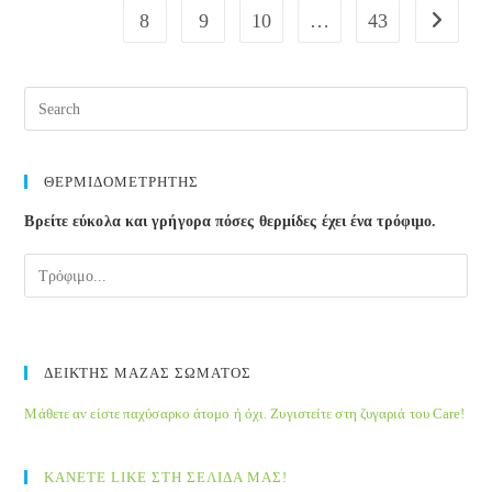
8
9
10
…
43
Go to the
ΘΕΡΜΙΔΟΜΕΤΡΗΤΗΣ
Βρείτε εύκολα και γρήγορα πόσες θερμίδες έχει ένα τρόφιμο.
ΔΕΙΚΤΗΣ ΜΑΖΑΣ ΣΩΜΑΤΟΣ
Μάθετε αν είστε παχύσαρκο άτομο ή όχι. Ζυγιστείτε στη ζυγαριά του Care!
ΚΑΝΕΤΕ LIKE ΣΤΗ ΣΕΛΙΔΑ ΜΑΣ!