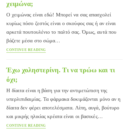
χειμώνα;
Ο χειμώνας είναι εδώ! Μπορεί να σας απασχολεί
κυρίως πόσο ζεστός είναι ο σκούφος σας ή αν είναι
αρκετά πουπουλένιο το παλτό σας. Όμως, αυτά που
βάζετε μέσα στο σώμα…
Ποιες
CONTINUE READING
βιταμίνες
βοηθούν
για
Έχω χοληστερίνη. Τι να τρώω και τι
ένα
όχι;
ισχυρότερο
ανοσοποιητικό
Η δίαιτα είναι η βάση για την αντιμετώπιση της
για
υπερλιπιδαιμίας. Τα φάρμακα δοκιμάζονται μόνο αν η
τον
δίαιτα δεν φέρει αποτελέσματα. Λίπη, αυγά, βούτυρο
χειμώνα;
και μικρής ηλικίας κρέατα είναι οι βασικές…
Έχω
CONTINUE READING