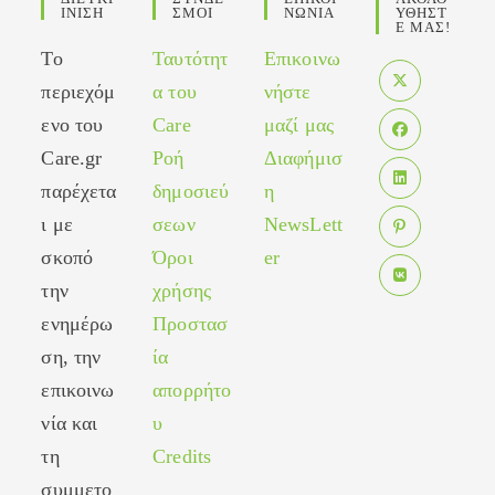
ΙΝΙΣΗ
ΣΜΟΙ
ΝΩΝΙΑ
ΥΘΗΣΤ
Ε ΜΑΣ!
Το
Ταυτότητ
Επικοινω
περιεχόμ
α του
νήστε
Opens
ενο του
Care
μαζί μας
in
Care.gr
Ροή
Διαφήμισ
Opens
a
in
παρέχετα
δημοσιεύ
η
new
Opens
a
tab
ι με
σεων
NewsLett
in
new
σκοπό
Όροι
er
Opens
a
tab
in
new
την
χρήσης
Opens
a
tab
ενημέρω
Προστασ
in
new
ση, την
ία
a
tab
new
επικοινω
απορρήτο
tab
νία και
υ
τη
Credits
συμμετο