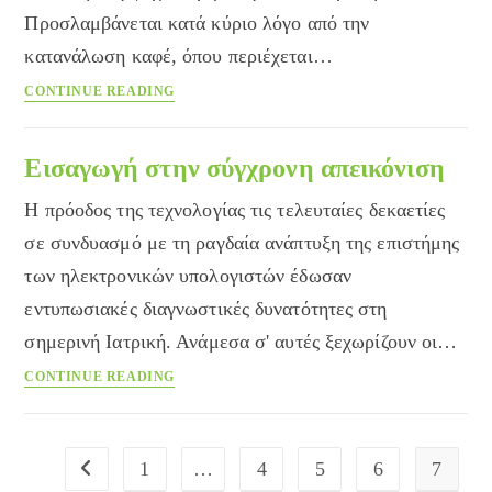
Προσλαμβάνεται κατά κύριο λόγο από την
κατανάλωση καφέ, όπου περιέχεται…
5
CONTINUE READING
λόγοι
για
την
Εισαγωγή στην σύγχρονη απεικόνιση
ευεργετική
Η πρόοδος της τεχνολογίας τις τελευταίες δεκαετίες
επίδραση
του
σε συνδυασμό με τη ραγδαία ανάπτυξη της επιστήμης
καφέ
των ηλεκτρονικών υπολογιστών έδωσαν
στον
εντυπωσιακές διαγνωστικές δυνατότητες στη
οργανισμό
μας
σημερινή Ιατρική. Ανάμεσα σ' αυτές ξεχωρίζουν οι…
Εισαγωγή
CONTINUE READING
στην
σύγχρονη
απεικόνιση
1
…
4
5
6
7
Go to the previous page