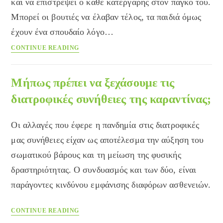
και να επιστρέψει ο κάθε κατεργάρης στον πάγκο του.
εγκύου
Μπορεί οι βουτιές να έλαβαν τέλος, τα παιδιά όμως
έχουν ένα σπουδαίο λόγο…
COVID-
CONTINUE READING
19
και
σχολείο:
Μήπως πρέπει να ξεχάσουμε τις
πώς
διατροφικές συνήθειες της καραντίνας;
να
χτίσεις
Οι αλλαγές που έφερε η πανδημία στις διατροφικές
μια
καλή
μας συνήθειες είχαν ως αποτέλεσμα την αύξηση του
άμυνα
σωματικού βάρους και τη μείωση της φυσικής
στο
δραστηριότητας. Ο συνδυασμός και των δύο, είναι
παιδί
σου
παράγοντες κινδύνου εμφάνισης διαφόρων ασθενειών.
Μήπως
CONTINUE READING
πρέπει