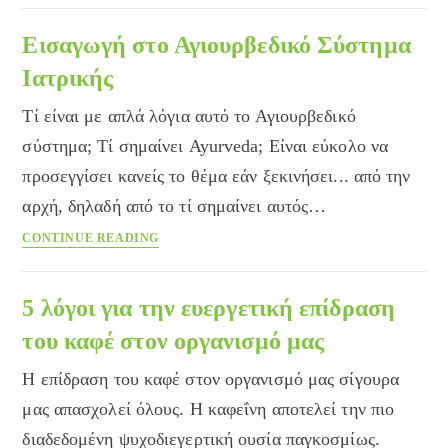
να
ξεχάσουμε
Εισαγωγή στο Αγιουρβεδικό Σύστημα
τις
Ιατρικής
διατροφικές
συνήθειες
Τί είναι με απλά λόγια αυτό το Αγιουρβεδικό
της
σύστημα; Τί σημαίνει Ayurveda; Είναι εύκολο να
καραντίνας;
προσεγγίσει κανείς το θέμα εάν ξεκινήσει... από την
αρχή, δηλαδή από το τί σημαίνει αυτός…
Εισαγωγή
CONTINUE READING
στο
Αγιουρβεδικό
Σύστημα
5 λόγοι για την ευεργετική επίδραση
Ιατρικής
του καφέ στον οργανισμό μας
Η επίδραση του καφέ στον οργανισμό μας σίγουρα
μας απασχολεί όλους. Η καφεΐνη αποτελεί την πιο
διαδεδομένη ψυχοδιεγερτική ουσία παγκοσμίως.