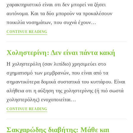
χαρακτηριστικό είναι οτι δεν μπορεί να ζήσει
αυτόνομα. Και τα δύο μπορούν να προκαλέσουν
ποικιλία νοσημάτων, που συχνά έχουν…
Μικρόβια
CONTINUE READING
και
ιοί
Χοληστερίνη: Δεν είναι πάντα κακή
Η χοληστερόλη (σαν λιπίδιο) χρησιμεύει στο
σχηματισμό των μεμβρανών, που είναι από τα
σημαντικότερα δομικά συστατικά του κυττάρου. Είναι
αλήθεια οτι η αύξηση της χοληστερίνης (ή πιό σωστά
χοληστερόλης) ενοχοποιείται…
Χοληστερίνη:
CONTINUE READING
Δεν
είναι
πάντα
Σακχαρώδης διαβήτης: Μάθε και