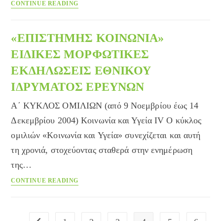
Ο
CONTINUE READING
Ανθρώπινος
Κήπος
δίνει
«ΕΠΙΣΤΗΜΗΣ ΚΟΙΝΩΝΙΑ»
το
ΕΙΔΙΚΕΣ ΜΟΡΦΩΤΙΚΕΣ
δικό
ΕΚΔΗΛΩΣΕΙΣ ΕΘΝΙΚΟΥ
του
στίγμα
ΙΔΡΥΜΑΤΟΣ ΕΡΕΥΝΩΝ
στις
υπηρεσίες
Α΄ ΚΥΚΛΟΣ ΟΜΙΛΙΩΝ (από 9 Νοεμβρίου έως 14
απεξάρτησης
Δεκεμβρίου 2004) Κοινωνία και Υγεία ΙV Ο κύκλος
ομιλιών «Κοινωνία και Υγεία» συνεχίζεται και αυτή
τη χρονιά, στοχεύοντας σταθερά στην ενημέρωση
της…
«ΕΠΙΣΤΗΜΗΣ
CONTINUE READING
ΚΟΙΝΩΝΙΑ»
ΕΙΔΙΚΕΣ
ΜΟΡΦΩΤΙΚΕΣ