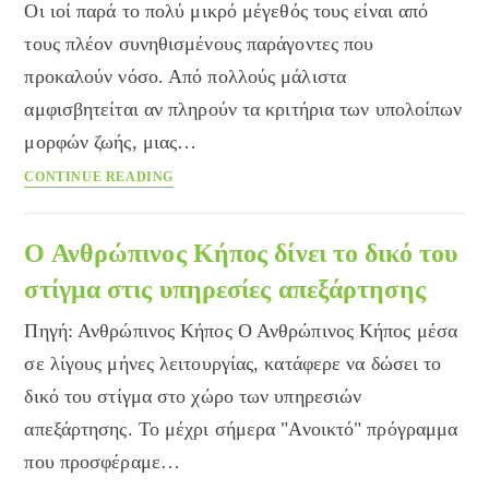
Οι ιοί παρά το πολύ μικρό μέγεθός τους είναι από
και
ποιές
τους πλέον συνηθισμένους παράγοντες που
είναι
προκαλούν νόσο. Από πολλούς μάλιστα
οι
αμφισβητείται αν πληρούν τα κριτήρια των υπολοίπων
πιο
συχνές
μορφών ζωής, μιας…
παθήσεις
Ιοί,
CONTINUE READING
τα
παράσιτα
των
Ο Ανθρώπινος Κήπος δίνει το δικό του
κυττάρων
στίγμα στις υπηρεσίες απεξάρτησης
Πηγή: Ανθρώπινος Κήπος Ο Ανθρώπινος Κήπος μέσα
σε λίγους μήνες λειτουργίας, κατάφερε να δώσει το
δικό του στίγμα στο χώρο των υπηρεσιών
απεξάρτησης. Το μέχρι σήμερα "Ανοικτό" πρόγραμμα
που προσφέραμε…