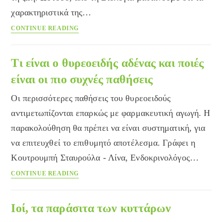
χαρακτηριστικά της…
Ποιά
CONTINUE READING
είναι
τα
χαρακτηριστικά
Τι είναι ο θυρεοειδής αδένας και ποιές
της
είναι οι πιο συχνές παθήσεις
ζωής;
Οι περισσότερες παθήσεις του θυρεοειδούς
αντιμετωπίζονται επαρκώς με φαρμακευτική αγωγή. Η
παρακολούθηση θα πρέπει να είναι συστηματική, για
να επιτευχθεί το επιθυμητό αποτέλεσμα. Γράφει η
Κουτρουμπή Σταυρούλα - Λίνα, Ενδοκρινολόγος…
Τι
CONTINUE READING
είναι
ο
θυρεοειδής
Ιοί, τα παράσιτα των κυττάρων
αδένας