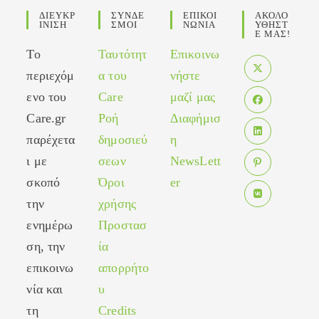
ΔΙΕΥΚΡ
ΣΥΝΔΕ
ΕΠΙΚΟΙ
ΑΚΟΛΟ
ΙΝΙΣΗ
ΣΜΟΙ
ΝΩΝΙΑ
ΥΘΗΣΤ
Ε ΜΑΣ!
Το
Ταυτότητ
Επικοινω
περιεχόμ
α του
νήστε
Opens
ενο του
Care
μαζί μας
in
Care.gr
Ροή
Διαφήμισ
Opens
a
in
παρέχετα
δημοσιεύ
η
new
Opens
a
tab
ι με
σεων
NewsLett
in
new
σκοπό
Όροι
er
Opens
a
tab
in
new
την
χρήσης
Opens
a
tab
ενημέρω
Προστασ
in
new
ση, την
ία
a
tab
new
επικοινω
απορρήτο
tab
νία και
υ
τη
Credits