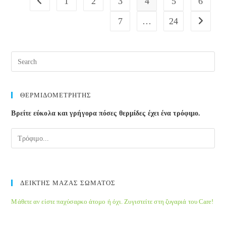
1
2
3
4
5
6
Go to the previous page
ΕΚΔΗΛΩΣΕΙΣ
ΕΘΝΙΚΟΥ
7
…
24
Go to the
ΙΔΡΥΜΑΤΟΣ
ΕΡΕΥΝΩΝ
ΘΕΡΜΙΔΟΜΕΤΡΗΤΗΣ
Βρείτε εύκολα και γρήγορα πόσες θερμίδες έχει ένα τρόφιμο.
ΔΕΙΚΤΗΣ ΜΑΖΑΣ ΣΩΜΑΤΟΣ
Μάθετε αν είστε παχύσαρκο άτομο ή όχι. Ζυγιστείτε στη ζυγαριά του Care!