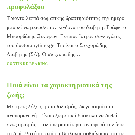
κακή
προφυλάξου
Τριάντα λεπτά σωματικής δραστηριότητας την ημέρα
μπορεί να μειώσει τον κίνδυνο του διαβήτη. Γράφει ο
Μπουρδάκης Ξενοφών, Γενικός Ιατρός συνεργάτης
του doctoranytime.gr Τι είναι ο Σακχαρώδης
Διαβήτης (ΣΔ); Ο σακχαρώδης…
Σακχαρώδης
CONTINUE READING
διαβήτης:
Μάθε
και
Ποιά είναι τα χαρακτηριστικά της
προφυλάξου
ζωής;
Με τρείς λέξεις: μεταβολισμός, διεγερσιμότητα,
αναπαραγωγή. Είναι εξαιρετικά δύσκολο να δοθεί
ένας ορισμός. Πολύ περισσότερο, αν αφορά την ίδια
τη ζωή. Ωστόσο, από τη Βιολογία μαθαίνουμε οτι τα