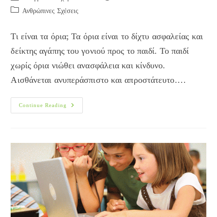
author:
published:
Post
Ανθρώπινες Σχέσεις
category:
Τι είναι τα όρια; Τα όρια είναι το δίχτυ ασφαλείας και
δείκτης αγάπης του γονιού προς το παιδί. Το παιδί
χωρίς όρια νιώθει ανασφάλεια και κίνδυνο.
Αισθάνεται ανυπεράσπιστο και απροστάτευτο.…
Παιδί
Continue Reading
Και
Όρια
=
Αγάπη
+
Ασφάλεια!