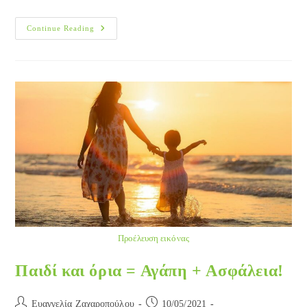
Ο
Continue Reading
Ρόλος
Της
Οικογένειας
Στη
Διαμόρφωση
Της
Προσωπικότητας
Του
Παιδιού
Προέλευση εικόνας
Παιδί και όρια = Αγάπη + Ασφάλεια!
Post
Post
Ευαγγελία Ζαχαροπούλου
10/05/2021