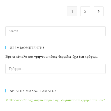
1
2
Go to the
ΘΕΡΜΙΔΟΜΕΤΡΗΤΗΣ
Βρείτε εύκολα και γρήγορα πόσες θερμίδες έχει ένα τρόφιμο.
ΔΕΙΚΤΗΣ ΜΑΖΑΣ ΣΩΜΑΤΟΣ
Μάθετε αν είστε παχύσαρκο άτομο ή όχι. Ζυγιστείτε στη ζυγαριά του Care!