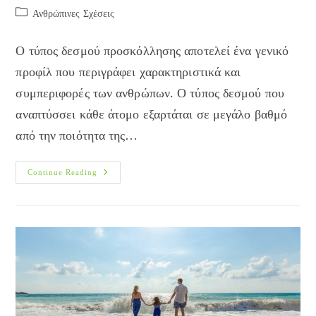
author:
published:
Post
Ανθρώπινες Σχέσεις
category:
Ο τύπος δεσμού προσκόλλησης αποτελεί ένα γενικό
προφίλ που περιγράφει χαρακτηριστικά και
συμπεριφορές των ανθρώπων. Ο τύπος δεσμού που
αναπτύσσει κάθε άτομο εξαρτάται σε μεγάλο βαθμό
από την ποιότητα της…
Θεωρία
Continue Reading
Του
Δεσμού
–
Τύποι
Προσκόλλησης