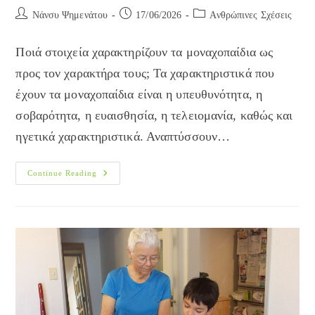
Post
Post
Post
Νάνσυ Ψημενάτου
17/06/2026
Ανθρώπινες Σχέσεις
author:
published:
category:
Ποιά στοιχεία χαρακτηρίζουν τα μοναχοπαίδια ως
προς τον χαρακτήρα τους; Τα χαρακτηριστικά που
έχουν τα μοναχοπαίδια είναι η υπευθυνότητα, η
σοβαρότητα, η ευαισθησία, η τελειομανία, καθώς και
ηγετικά χαρακτηριστικά. Αναπτύσσουν…
Μοναχοπαίδια:
Continue Reading
Ολοένα
Και
Συχνότερα