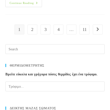
Βάλτε
Continue Reading
Χρώμα
Στη
Ζωή
Σας
1
2
3
4
…
11
Go to the
ΘΕΡΜΙΔΟΜΕΤΡΗΤΗΣ
Βρείτε εύκολα και γρήγορα πόσες θερμίδες έχει ένα τρόφιμο.
ΔΕΙΚΤΗΣ ΜΑΖΑΣ ΣΩΜΑΤΟΣ