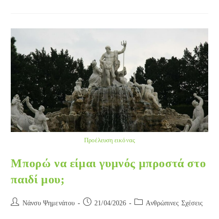
Γιαγιάδες
Και
Οι
Παππούδες
Επεμβαίνουν…
Προέλευση εικόνας
Μπορώ να είμαι γυμνός μπροστά στο
παιδί μου;
Post
Post
Post
Νάνσυ Ψημενάτου
21/04/2026
Ανθρώπινες Σχέσεις
author:
published:
category: