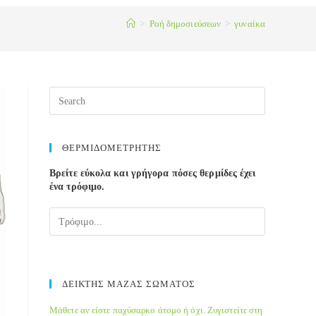
>
Ροή δημοσιεύσεων
>
γυναίκα
Press
Escape
to
close
ΘΕΡΜΙΔΟΜΕΤΡΗΤΗΣ
the
Βρείτε εύκολα και γρήγορα πόσες θερμίδες έχει
search
ένα τρόφιμο.
panel.
ΔΕΙΚΤΗΣ ΜΑΖΑΣ ΣΩΜΑΤΟΣ
Μάθετε αν είστε παχύσαρκο άτομο ή όχι. Ζυγιστείτε στη