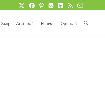
Ζωή
Διατροφή
Fitness
Ομορφιά
Toggle
website
search