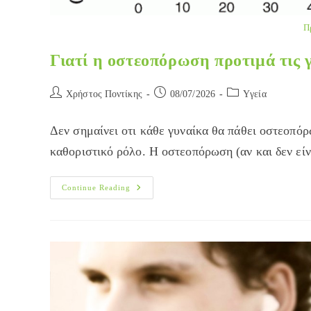
Π
Γιατί η οστεοπόρωση προτιμά τις 
Post
Post
Post
Χρήστος Ποντίκης
08/07/2026
Yγεία
author:
published:
category:
Δεν σημαίνει οτι κάθε γυναίκα θα πάθει οστεοπόρ
καθοριστικό ρόλο. Η οστεοπόρωση (αν και δεν είν
Γιατί
Continue Reading
Η
Οστεοπόρωση
Προτιμά
Τις
Γυναίκες;