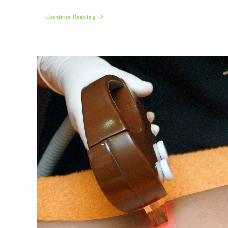
Πολυκυστικές
Continue Reading
Ωοθήκες:
Κατανοώντας
Την
Πιο
Συχνή
Ορμονική
Διαταραχή