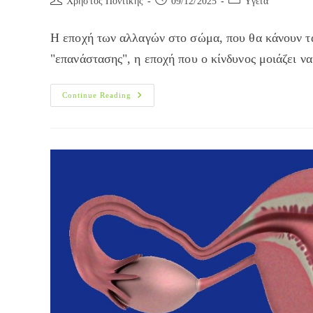
Χρήστος Ποντίκης
09/12/2025
Yγεία
author:
published:
category:
Η εποχή των αλλαγών στο σώμα, που θα κάνουν τα 
"επανάστασης", η εποχή που ο κίνδυνος μοιάζει ν
Τι
Continue Reading
Είναι
Η
Εφηβεία;