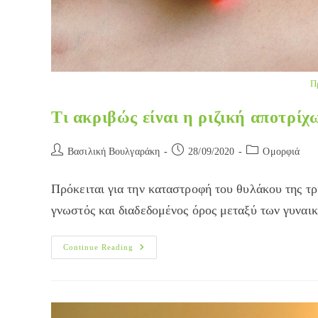
Π
Τι ακριβώς είναι η ριζική αποτρίχ
Post
Post
Post
Βασιλική Βουλγαράκη
28/09/2020
Ομορφιά
author:
published:
category:
Πρόκειται για την καταστροφή του θυλάκου της τρί
γνωστός και διαδεδομένος όρος μεταξύ των γυναι
Τι
Continue Reading
Ακριβώς
Είναι
Η
Ριζική
Αποτρίχωση;