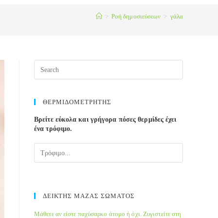
>
Ροή δημοσιεύσεων
>
γάλα
Press
Escape
to
close
ΘΕΡΜΙΔΟΜΕΤΡΗΤΗΣ
the
Βρείτε εύκολα και γρήγορα πόσες θερμίδες έχει
search
ένα τρόφιμο.
panel.
ΔΕΙΚΤΗΣ ΜΑΖΑΣ ΣΩΜΑΤΟΣ
Μάθετε αν είστε παχύσαρκο άτομο ή όχι. Ζυγιστείτε στη