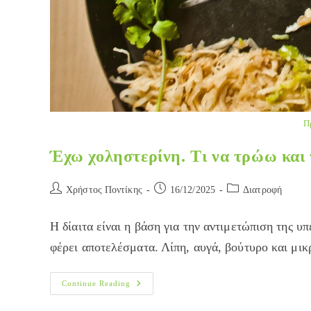
Π
Έχω χοληστερίνη. Τι να τρώω και τ
Post
Post
Post
Χρήστος Ποντίκης
16/12/2025
Διατροφή
author:
published:
category:
Η δίαιτα είναι η βάση για την αντιμετώπιση της υ
φέρει αποτελέσματα. Λίπη, αυγά, βούτυρο και μικ
Έχω
Continue Reading
Χοληστερίνη.
Τι