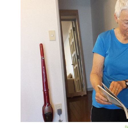
Ορός;
Π