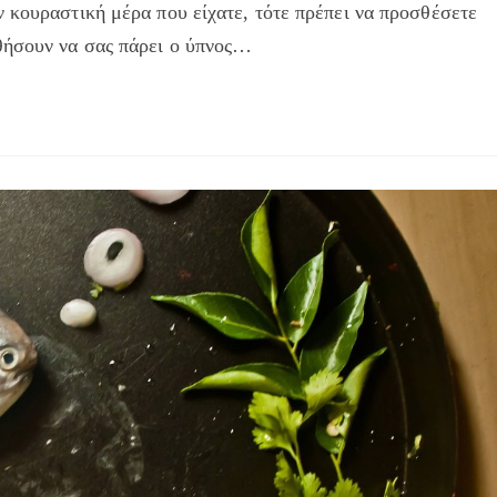
 κουραστική μέρα που είχατε, τότε πρέπει να προσθέσετε
θήσουν να σας πάρει ο ύπνος…