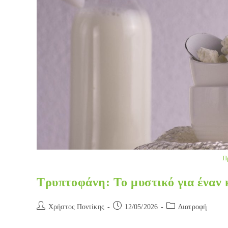
Π
Τρυπτοφάνη: Το μυστικό για έναν 
Post
Post
Post
Χρήστος Ποντίκης
12/05/2026
Διατροφή
author:
published:
category: