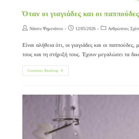
Όταν οι γιαγιάδες και οι παππούδ
Post
Post
Post
Νάνσυ Ψημενάτου
12/05/2026
Ανθρώπινες Σχέσ
author:
published:
category:
Είναι αλήθεια ότι, οι γιαγιάδες και οι παππούδες
τους και τη στήριξή τους. Έχουν μεγαλώσει τα δι
Όταν
Continue Reading
Οι
Γιαγιάδες
Και
Οι
Παππούδες
Επεμβαίνουν…