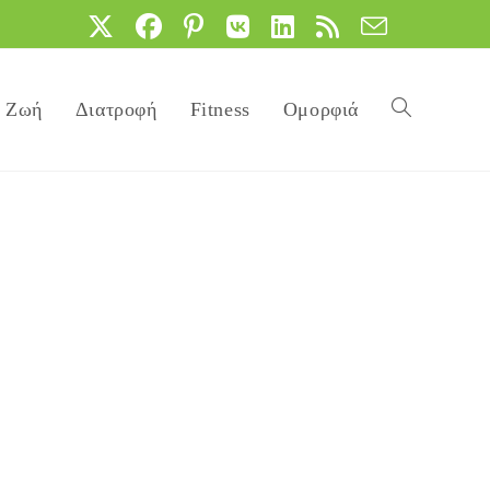
Ζωή
Διατροφή
Fitness
Ομορφιά
Toggle
website
search