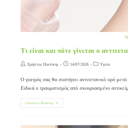
Π
Τι είναι και πότε γίνεται ο αντιτετ
Post
Post
Post
Χρήστος Ποντίκης
14/07/2026
Yγεία
author:
published:
category:
Ο γιατρός σας θα συστήσει αντιτετανικό ορό μετά 
Ειδικά ο τραυματισμός από σκουριασμένο αντικε
Τι
Continue Reading
Είναι
Και
Πότε
Γίνεται
Ο
Αντιτετανικός