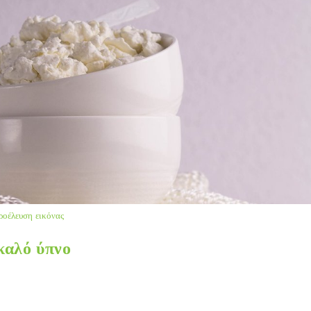
ροέλευση εικόνας
καλό ύπνο