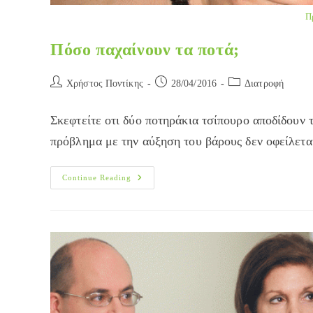
Π
Πόσο παχαίνουν τα ποτά;
Post
Post
Post
Χρήστος Ποντίκης
28/04/2016
Διατροφή
author:
published:
category:
Σκεφτείτε οτι δύο ποτηράκια τσίπουρο αποδίδουν τ
πρόβλημα με την αύξηση του βάρους δεν οφείλετα
Πόσο
Continue Reading
Παχαίνουν
Τα
Ποτά;