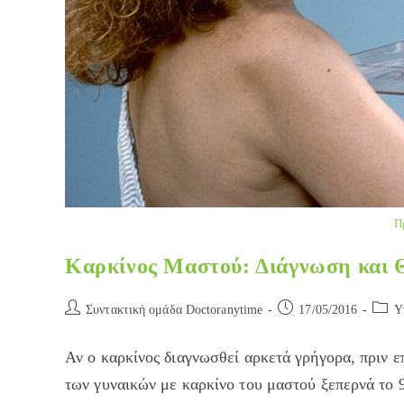
Π
Καρκίνος Μαστού: Διάγνωση και 
Post
Post
Post
Συντακτική ομάδα Doctoranytime
17/05/2016
Y
author:
published:
catego
Αν ο καρκίνος διαγνωσθεί αρκετά γρήγορα, πριν ε
των γυναικών με καρκίνο του μαστού ξεπερνά το