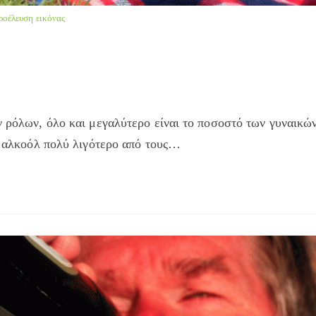
ροέλευση εικόνας
ν ρόλων, όλο και μεγαλύτερο είναι το ποσοστό των γυναικώ
το αλκοόλ πολύ λιγότερο από τους…