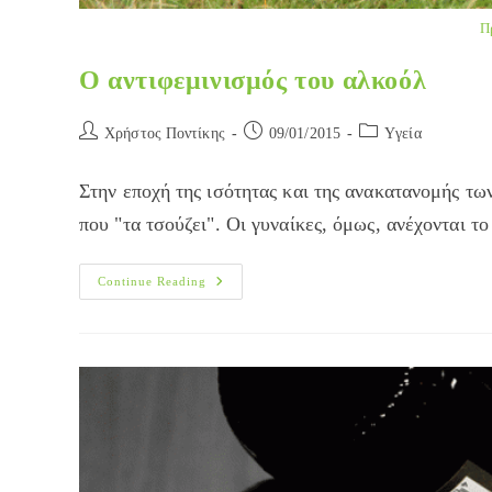
Π
Ο αντιφεμινισμός του αλκοόλ
Post
Post
Post
Χρήστος Ποντίκης
09/01/2015
Yγεία
author:
published:
category:
Στην εποχή της ισότητας και της ανακατανομής τω
που "τα τσούζει". Oι γυναίκες, όμως, ανέχονται 
Ο
Continue Reading
Αντιφεμινισμός
Του
Αλκοόλ