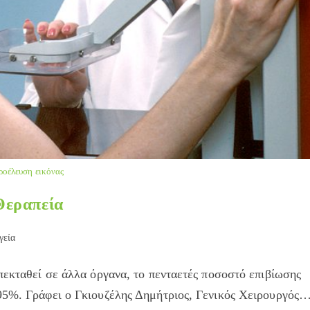
ροέλευση εικόνας
Θεραπεία
γεία
ry:
πεκταθεί σε άλλα όργανα, το πενταετές ποσοστό επιβίωσης
 95%. Γράφει ο Γκιουζέλης Δημήτριος, Γενικός Χειρουργός