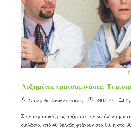
Π
Αυξημένες τρανσαμινάσες. Τι μπορ
Post
Post
Post
Αντώνης Βασιλογιαννακόπουλος
23/01/2015
Yγ
author:
published:
categor
Στην περίπτωσή μας συζητάμε την κατάσταση, κατ
διπλάσιο, από 40 δηλαδή φτάνουν στο 60, ή στο 8