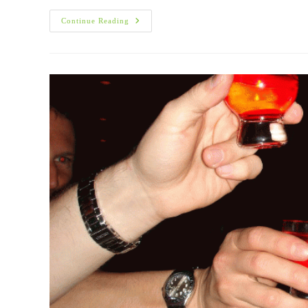
Καρκίνος
Continue Reading
Μαστού:
Διάγνωση
Και
Θεραπεία