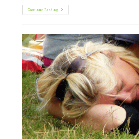
Αυξημένες
Continue Reading
Τρανσαμινάσες.
Τι
Μπορεί
Να
Σημαίνουν;