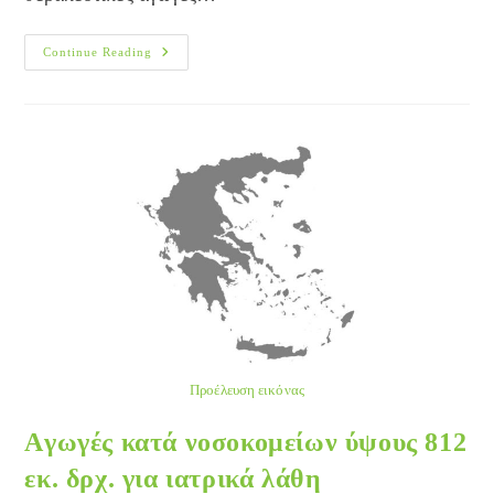
ΠΟΥ:
Continue Reading
Καλύτερη
Πρόσβαση
Σε
Θεραπείες
Κατά
Του
AIDS
Προέλευση εικόνας
Aγωγές κατά νοσοκομείων ύψους 812
εκ. δρχ. για ιατρικά λάθη