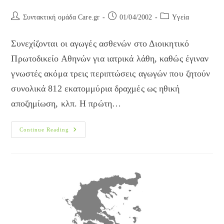
Post
Post
Post
Συντακτική ομάδα Care.gr
01/04/2002
Yγεία
author:
published:
category:
Συνεχίζονται οι αγωγές ασθενών στο Διοικητικό
Πρωτοδικείο Αθηνών για ιατρικά λάθη, καθώς έγιναν
γνωστές ακόμα τρεις περιπτώσεις αγωγών που ζητούν
συνολικά 812 εκατομμύρια δραχμές ως ηθική
αποζημίωση, κλπ. Η πρώτη…
Aγωγές
Continue Reading
Κατά
Νοσοκομείων
Ύψους
812
Εκ.
Δρχ.
Για
Ιατρικά
Λάθη