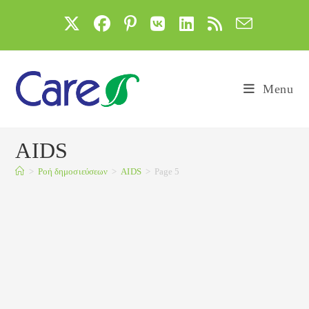
Skip
to
content
Menu
AIDS
>
Ροή δημοσιεύσεων
>
AIDS
>
Page 5