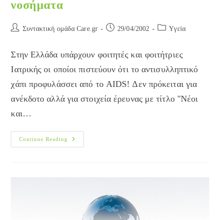
νοσήματα
Post
Post
Post
Συντακτική ομάδα Care.gr
29/04/2002
Yγεία
author:
published:
category:
Στην Ελλάδα υπάρχουν φοιτητές και φοιτήτριες
Ιατρικής οι οποίοι πιστεύουν ότι το αντισυλληπτικό
χάπι προφυλάσσει από το AIDS! Δεν πρόκειται για
ανέκδοτο αλλά για στοιχεία έρευνας με τίτλο "Νέοι
και…
Κενά
Continue Reading
Στην
Ενημέρωση
Των
Νέων
Για
Τα
Σεξουαλικώς
Μεταδιδόμενα
Νοσήματα