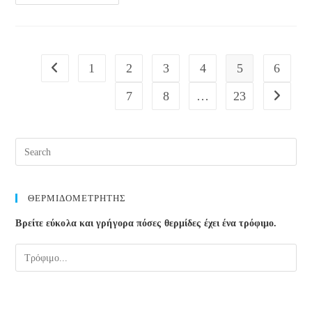
Ημέρα
Αντισύλληψης
1
2
3
4
5
6
Go to the previous page
7
8
…
23
Go to the
ΘΕΡΜΙΔΟΜΕΤΡΗΤΗΣ
Βρείτε εύκολα και γρήγορα πόσες θερμίδες έχει ένα τρόφιμο.