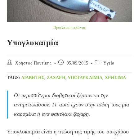
Προέλευση εικόνας
Υπογλυκαιμία
Post
Post
Post
Χρήστος Ποντίκης
05/09/2015
Yγεία
author:
published:
category:
TAGS
:
ΔΙΑΒΉΤΗΣ
,
ΖΆΧΑΡΗ
,
ΥΠΟΓΛΥΚΑΙΜΊΑ
,
ΧΡΉΣΙΜΑ
Οι περισσότεροι διαβητικοί ξέρουν να την
αντιμετωπίσουν. Γι’ αυτό έχουν στην τσέπη τους μια
καραμέλα ή ενα φακελάκι ζάχαρη.
Υπογλυκαιμία είναι η πτώση της τιμής του σακχάρου