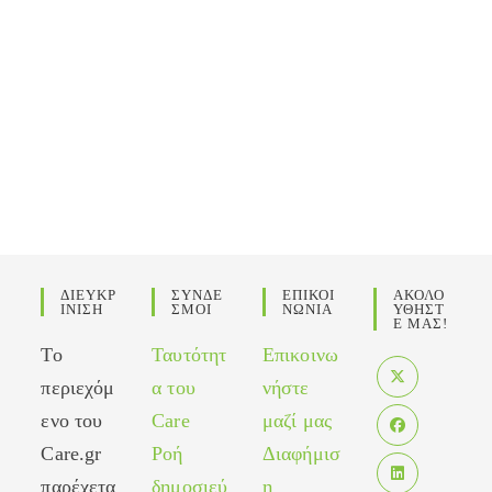
ΔΙΕΥΚΡ
ΣΥΝΔΕ
ΕΠΙΚΟΙ
ΑΚΟΛΟ
ΙΝΙΣΗ
ΣΜΟΙ
ΝΩΝΙΑ
ΥΘΗΣΤ
Ε ΜΑΣ!
Το
Ταυτότητ
Επικοινω
περιεχόμ
α του
νήστε
Opens
ενο του
Care
μαζί μας
in
Care.gr
Ροή
Διαφήμισ
Opens
a
in
παρέχετα
δημοσιεύ
η
new