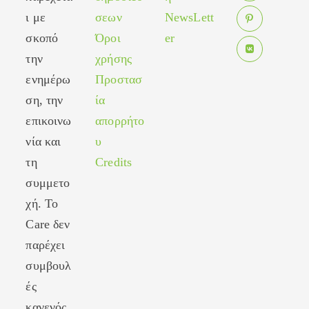
Opens
a
tab
ι με
σεων
NewsLett
in
new
σκοπό
Όροι
er
Opens
a
tab
in
new
την
χρήσης
Opens
a
tab
ενημέρω
Προστασ
in
new
ση, την
ία
a
tab
new
επικοινω
απορρήτο
tab
νία και
υ
τη
Credits
συμμετο
χή. Το
Care δεν
παρέχει
συμβουλ
ές
κανενός