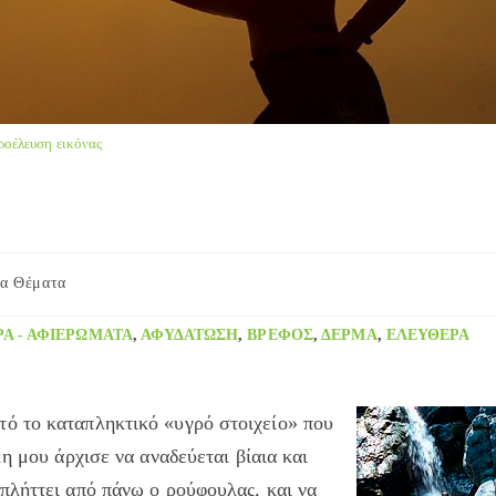
ροέλευση εικόνας
α Θέματα
Α - ΑΦΙΕΡΏΜΑΤΑ
,
ΑΦΥΔΆΤΩΣΗ
,
ΒΡΈΦΟΣ
,
ΔΈΡΜΑ
,
ΕΛΕΎΘΕΡΑ
ό το καταπληκτικό «υγρό στοιχείο» που
η μου άρχισε να αναδεύεται βίαια και
πλήττει από πάνω ο ρούφουλας, και να