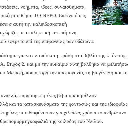
αστάσεις, νοήματα, ιδέες, συναισθήματα,
ντρικό μου θέμα: ΤΟ ΝΕΡΟ. Εκείνο όμως
έσα σ αυτή την καλειδοσκοπική
εχώριζε, με εκπληκτική και επίμονη
ού εφέρετο επί της επιφανείας των υδάτων.»
ιάστημα για να εντοπίσω τη φράση στο βιβλίο της «Γένεσης
Α, Στίχος 2. και με την ευκαιρία αυτή βάλθηκα να μελετήσω
του Μωυσή, που αφορά την κοσμογονία, τη βιογένεση και τη
ντανακλά, παραμορφωμένες βέβαια και μάλλον
 αλλά και τα κατασκευάσματα της φαντασίας και της ιδιοφυϊας
ηρίων, που διαφέντευαν για χιλιάδες χρόνια το ανθρώπινο
νθρωπομυρμηγκοφωλιά της κοιλάδας του Νείλου.