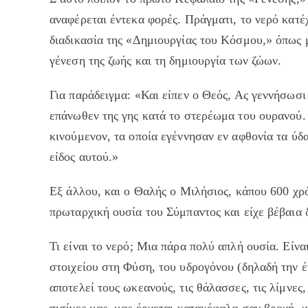
αναφέρεται έντεκα φορές. Πράγματι, το νερό κατέ
διαδικασία της «Δημιουργίας του Κόσμου,» όπως μ
γένεση της ζωής και τη δημιουργία των ζώων.
Για παράδειγμα: «Και είπεν ο Θεός, Ας γεννήσωσι
επάνωθεν της γης κατά το στερέωμα του ουρανού. 
κινούμενον, τα οποία εγέννησαν εν αφθονία τα ύδα
είδος αυτού.»
Εξ άλλου, και ο Θαλής ο Μιλήσιος, κάπου 600 
πρωταρχική ουσία του Σύμπαντος και είχε βέβαια 
Τι είναι το νερό; Μια πάρα πολύ απλή ουσία. Είν
στοιχείου στη Φύση, του υδρογόνου (δηλαδή την 
αποτελεί τους ωκεανούς, τις θάλασσες, τις λίμνες, 
πισίνες μας, μας έρχεται κατακέφαλα σαν βροχή, χ