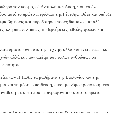
κληρο τον κόσμο, σ΄ Ανατολή και Δύση, που να έχει
ο όσο αυτό το πρώτο Κεφάλαιο της Γένεσης. Ούτε και υπήρξε
αμφισβητήσεις και πυροδοτήσει τόσες διαμάχες μεταξύ
ν, κληρικών, λαϊκών, κυβερνήσεων, εθνών, φύλων και
νατα αριστουργήματα της Τέχνης, αλλά και έχει εξάψει και
ιτεχνών αλλά και των αμέτρητων απλών ανθρώπων σε
θρωπότητας.
είες των Η.Π.Α., τα μαθήματα της Βιολογίας και της
ια και τη μέση εκπαίδευση, είναι με νόμο τροποποιημένα
αντίθεση με αυτά που περιγράφονται σ αυτό το πρώτο
 και μάλιστα μέσα στους πρώτους 22 στίχους του, το νερό