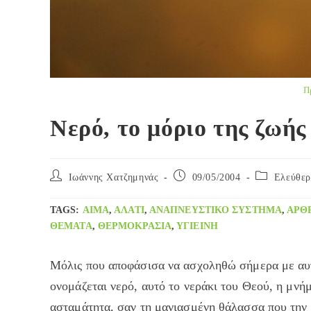
Π
Νερό, το μόριο της ζωής
Post
Post
Post
Ιωάννης Χατζημηνάς
09/05/2004
Ελεύθερ
author:
published:
category:
TAGS
:
ΑΊΜΑ
,
ΑΛΆΤΙ
,
ΑΝΑΠΝΕΥΣΤΙΚΌ ΣΎΣΤΗΜΑ
,
ΑΡΘΡ
ΘΈΜΑΤΑ
,
ΘΕΡΜΟΚΡΑΣΊΑ
,
ΥΓΙΕΙΝΉ
Μόλις που αποφάσισα να ασχοληθώ σήμερα με αυτ
ονομάζεται νερό, αυτό το νεράκι του Θεού, η μνήμ
ασταμάτητα, σαν τη μανιασμένη θάλασσα που την 