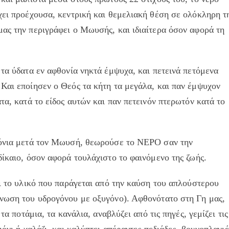
χει προέχουσα, κεντρική και θεμελιακή θέση σε ολόκληρη τ
ας την περιγράφει ο Μωυσής, και ιδιαίτερα όσον αφορά τη
 τα ύδατα εν αφθονία νηκτά έμψυχα, και πετεινά πετόμενα
Και εποίησεν ο Θεός τα κήτη τα μεγάλα, και παν έμψυχον
τα, κατά το είδος αυτών και παν πετεινόν πτερωτόν κατά το
χρόνια μετά τον Μωυσή, θεωρούσε το ΝΕΡΟ σαν την
δίκαιο, όσον αφορά τουλάχιστο το φαινόμενο της ζωής.
αι το υλικό που παράγεται από την καύση του απλούστερου
ένωση του υδρογόνου με οξυγόνο). Αφθονότατο στη Γη μας,
τα ποτάμια, τα κανάλια, αναβλύζει από τις πηγές, γεμίζει τις
ιόνι ή χαλάζι, και καλύπτει απέραντες πεδιάδες, βουνοπλαγιέ