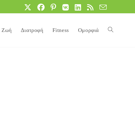
Ζωή
Διατροφή
Fitness
Ομορφιά
Toggle
website
search