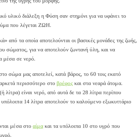
είνο της υγρής του μορφής.
ικό υλικό διάλεξη η Φύση σαν στημόνι για να υφάνει το
αύμα που λέγεται ΖΩΗ.
κά» από τα οποία αποτελούνται οι βασικές μονάδες της ζωής
του σώματος, για να αποτελούν ζωντανή ύλη, και να
α μέσα σε νερό.
στο σώμα μας αποτελεί, κατά βάρος, το 60 τοις εκατό
 αρκετά περισσότερο στο
βρέφος
και στα νεαρά άτομα.
(ή λίτρα) είναι νερό, από αυτά δε τα 28 λίτρα περίπου
α υπόλοιπα 14 λίτρα αποτελούν το καλούμενο εξωκυττάριο
ονται μέσα στο
αίμα
και τα υπόλοιπα 10 στο υγρό που
υγρό.