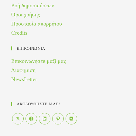
Ροή δημοσιεύσεων
Όροι χρήσης
Προστασία απορρήτου
Credits
ΕΠΙΚΟΙΝΩΝΙΑ
Επικοινωνήστε μαζί μας
Διαφήμιση
NewsLetter
ΑΚΟΛΟΥΘΗΣΤΕ ΜΑΣ!
Opens
Opens
Opens
Opens
Opens
in
in
in
in
in