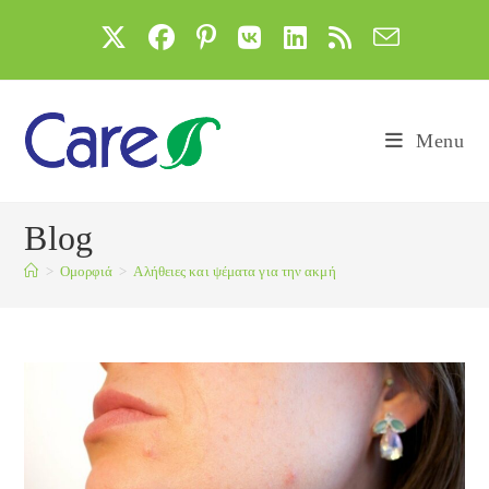
Skip
to
content
Menu
Blog
>
Ομορφιά
>
Αλήθειες και ψέματα για την ακμή