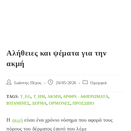
Αλήθειες και ψέματα για την
ακμή
Post
Post
Post
Ιωάννης Πέρος
26/05/2026
Ομορφιά
author:
published:
category:
TAGS
:
T_EG
,
T_HM
,
ΑΚΜΉ
,
ΑΡΘΡΑ - ΑΦΙΕΡΏΜΑΤΑ
,
ΒΙΤΑΜΊΝΕΣ
,
ΔΈΡΜΑ
,
ΟΡΜΌΝΕΣ
,
ΠΡΌΣΩΠΟ
Η
ακμή
είναι ένα χρόνιο νόσημα που αφορά τους
πόρους του δέρματος (αυτό που λέμε