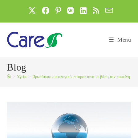
Skip
to
content
Menu
Blog
>
Yγεία
>
Πρωτότυπο οικολογικό εντομοκτόνο με βάση την καφεΐνη