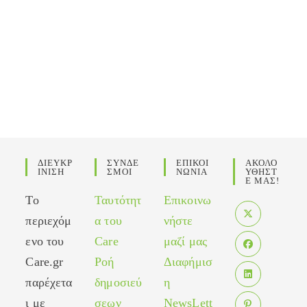
ΔΙΕΥΚΡ
ΣΥΝΔΕ
ΕΠΙΚΟΙ
ΑΚΟΛΟ
ΙΝΙΣΗ
ΣΜΟΙ
ΝΩΝΙΑ
ΥΘΗΣΤ
Ε ΜΑΣ!
Το
Ταυτότητ
Επικοινω
περιεχόμ
α του
νήστε
Opens
ενο του
Care
μαζί μας
in
Care.gr
Ροή
Διαφήμισ
Opens
a
in
παρέχετα
δημοσιεύ
η
new
Opens
a
tab
ι με
σεων
NewsLett