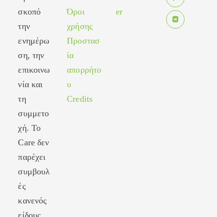
in
new
σκοπό
Όροι
er
Opens
a
tab
in
new
την
χρήσης
Opens
a
tab
ενημέρω
Προστασ
in
new
ση, την
ία
a
tab
new
επικοινω
απορρήτο
tab
νία και
υ
τη
Credits
συμμετο
χή. Το
Care δεν
παρέχει
συμβουλ
ές
κανενός
είδους.