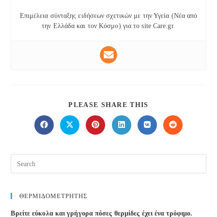
Επιμέλεια σύνταξης ειδήσεων σχετικών με την Υγεία (Νέα από
την Ελλάδα και τον Κόσμο) για το site Care.gr.
SHARE
PLEASE SHARE THIS
THIS
CONTENT
Opens
Opens
Opens
Opens
Opens
Opens
in
in
in
in
in
in
a
a
a
a
a
a
new
new
new
new
new
new
window
window
window
window
window
window
ΘΕΡΜΙΔΟΜΕΤΡΗΤΗΣ
Βρείτε εύκολα και γρήγορα πόσες θερμίδες έχει ένα τρόφιμο.