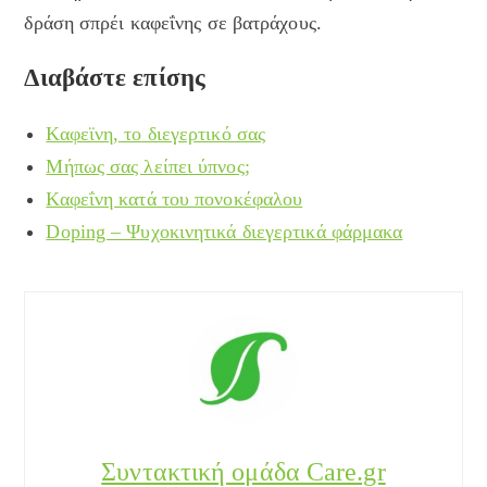
δράση σπρέι καφεΐνης σε βατράχους.
Διαβάστε επίσης
Καφεϊνη, το διεγερτικό σας
Μήπως σας λείπει ύπνος;
Καφεΐνη κατά του πονοκέφαλου
Doping – Ψυχοκινητικά διεγερτικά φάρμακα
Συντακτική ομάδα Care.gr