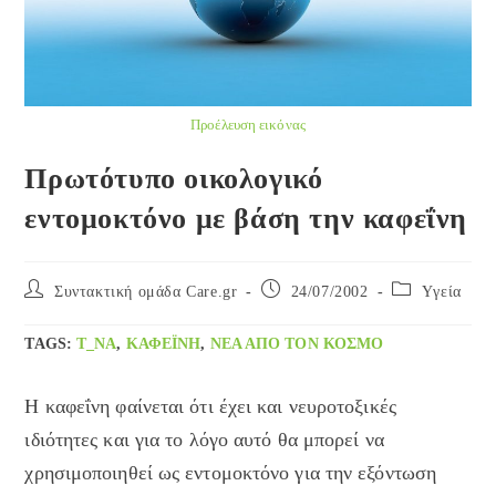
Προέλευση εικόνας
Πρωτότυπο οικολογικό
εντομοκτόνο με βάση την καφεΐνη
Post
Post
Post
Συντακτική ομάδα Care.gr
24/07/2002
Yγεία
author:
published:
category:
TAGS
:
T_NA
,
ΚΑΦΕΪΝΗ
,
ΝΈΑ ΑΠΌ ΤΟΝ ΚΌΣΜΟ
Η καφεΐνη φαίνεται ότι έχει και νευροτοξικές
ιδιότητες και για το λόγο αυτό θα μπορεί να
χρησιμοποιηθεί ως εντομοκτόνο για την εξόντωση