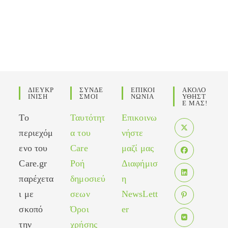
ΔΙΕΥΚΡ
ΣΥΝΔΕ
ΕΠΙΚΟΙ
ΑΚΟΛΟ
ΙΝΙΣΗ
ΣΜΟΙ
ΝΩΝΙΑ
ΥΘΗΣΤ
Ε ΜΑΣ!
Το
Ταυτότητ
Επικοινω
περιεχόμ
α του
νήστε
Opens
ενο του
Care
μαζί μας
in
Care.gr
Ροή
Διαφήμισ
Opens
a
in
παρέχετα
δημοσιεύ
η
new
Opens
a
tab
ι με
σεων
NewsLett
in
new
σκοπό
Όροι
er
Opens
a
tab
in
new
την
χρήσης