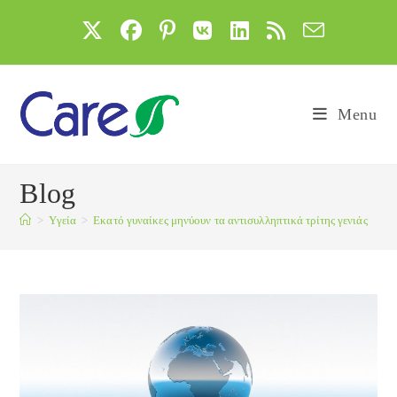
Skip
to
content
Menu
Blog
>
Yγεία
>
Εκατό γυναίκες μηνύουν τα αντισυλληπτικά τρίτης γενιάς