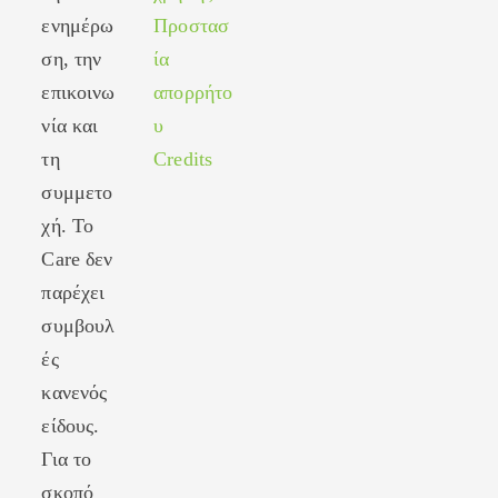
Opens
a
tab
ενημέρω
Προστασ
in
new
ση, την
ία
a
tab
new
επικοινω
απορρήτο
tab
νία και
υ
τη
Credits
συμμετο
χή. Το
Care δεν
παρέχει
συμβουλ
ές
κανενός
είδους.
Για το
σκοπό