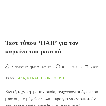
Τεστ τύπου ‘ΠΑΠ’ για τον
καρκίνο του μαστού
Post
Post
Post
Συντακτική ομάδα Care.gr
01/05/2001
Yγεία
author:
published:
category:
TAGS
:
ΓΆΛΑ
,
ΝΈΑ ΑΠΌ ΤΟΝ ΚΌΣΜΟ
Ειδική τεχνική, με την οποία, ανιχνεύονται όγκοι του
μαστού, με μέγεθος πολύ μικρό για να εντοπιστούν
στη μαστογραφία, ανακάλυψαν αμερικανοί