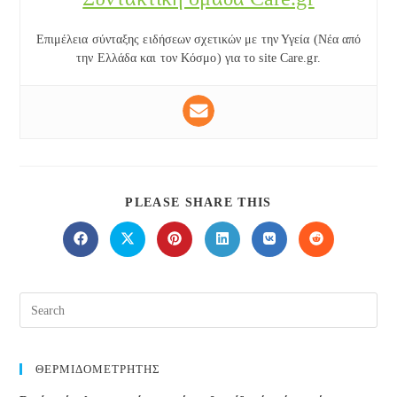
Επιμέλεια σύνταξης ειδήσεων σχετικών με την Υγεία (Νέα από
την Ελλάδα και τον Κόσμο) για το site Care.gr.
SHARE
PLEASE SHARE THIS
THIS
CONTENT
Opens
Opens
Opens
Opens
Opens
Opens
in
in
in
in
in
in
a
a
a
a
a
a
new
new
new
new
new
new
window
window
window
window
window
window
ΘΕΡΜΙΔΟΜΕΤΡΗΤΗΣ