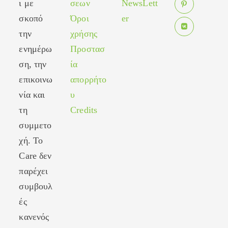
ι με
σεων
NewsLett
in
new
σκοπό
Όροι
er
Opens
a
tab
in
new
την
χρήσης
Opens
a
tab
ενημέρω
Προστασ
in
new
ση, την
ία
a
tab
new
επικοινω
απορρήτο
tab
νία και
υ
τη
Credits
συμμετο
χή. Το
Care δεν
παρέχει
συμβουλ
ές
κανενός