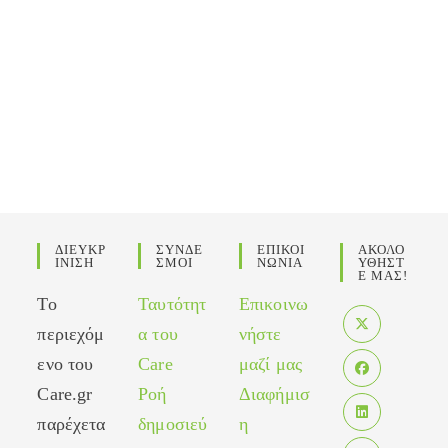
ΔΙΕΥΚΡ
ΣΥΝΔΕ
ΕΠΙΚΟΙ
ΑΚΟΛΟ
ΙΝΙΣΗ
ΣΜΟΙ
ΝΩΝΙΑ
ΥΘΗΣΤ
Ε ΜΑΣ!
Το
Ταυτότητ
Επικοινω
περιεχόμ
α του
νήστε
Opens
ενο του
Care
μαζί μας
in
Care.gr
Ροή
Διαφήμισ
Opens
a
in
παρέχετα
δημοσιεύ
η
new
Opens
a
tab