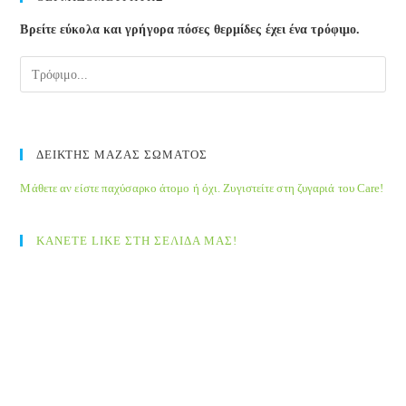
the
Βρείτε εύκολα και γρήγορα πόσες θερμίδες έχει ένα τρόφιμο.
sea
pane
ΔΕΙΚΤΗΣ ΜΑΖΑΣ ΣΩΜΑΤΟΣ
Μάθετε αν είστε παχύσαρκο άτομο ή όχι. Ζυγιστείτε στη ζυγαριά του Care!
ΚΑΝΕΤΕ LIKE ΣΤΗ ΣΕΛΙΔΑ ΜΑΣ!