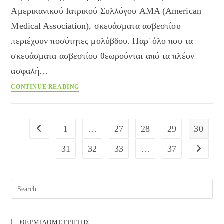
Αμερικανικού Ιατρικού Συλλόγου AMA (American
Medical Association), σκευάσματα ασβεστίου
περιέχουν ποσότητες μολύβδου. Παρ' όλο που τα
σκευάσματα ασβεστίου θεωρούνται από τα πλέον
ασφαλή…
Σκευάσματα
CONTINUE READING
ασβεστίου:
Super
ή
1
…
27
28
29
30
Go to the previous page
‘αμόλυβδα’;
31
32
33
…
37
Go to the
Pre
Esc
to
clos
ΘΕΡΜΙΔΟΜΕΤΡΗΤΗΣ