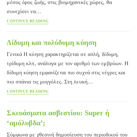
μέσος όρος ζωής, στις βιομηχανικές χώρες, θα
συνεχίσει να…
Θα
CONTINUE READING
ζούμε
περισσότερο
από
Δίδυμη και πολύδυμη κύηση
120
Γενικά Η κύηση χαρακτηρίζεται σε απλή, δίδυμη,
χρόνια
τρίδυμη κλπ, ανάλογα με τον αριθμό των εμβρύων. Η
δίδυμη κύηση εμφανίζεται πιο συχνά στις νέγρες και
πιο σπάνια τις μογγόλες. Στη λευκή…
Δίδυμη
CONTINUE READING
και
πολύδυμη
κύηση
Σκευάσματα ασβεστίου: Super ή
‘αμόλυβδα’;
Σύμφωνα με χθεσινή δημοσίευση του περιοδικού του