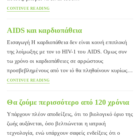
Βλαπτικοί
CONTINUE READING
παράγοντες
για
το
AIDS και καρδιοπάθεια
έμβρυο
Εισαγωγή Η καρδιοπάθεια δεν είναι κοινή επιπλοκή
της λοίμωξης με τον ιο HIV-1 του AIDS. Ομως συν
τω χρόνο οι καρδιοπάθειες σε αρρώστους
προσβεβλημένους από τον ιό θα πληθαίνουν κυρίως…
AIDS
CONTINUE READING
και
καρδιοπάθεια
Θα ζούμε περισσότερο από 120 χρόνια
Υπάρχουν πλέον αποδείξεις, ότι το βιολογικό όριο της
ζωής αυξάνεται, όσο βελτιώνεται η ιατρική
τεχνολογία, ενώ υπάρχουν σαφείς ενδείξεις ότι ο