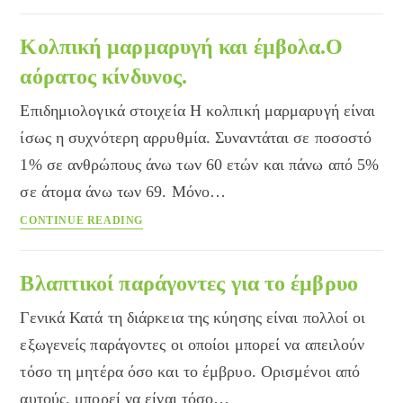
αντισύλληψης
με
Κολπική μαρμαρυγή και έμβολα.Ο
μία
αόρατος κίνδυνος.
ένεση
κάθε
Επιδημιολογικά στοιχεία Η κολπική μαρμαρυγή είναι
μήνα
ίσως η συχνότερη αρρυθμία. Συναντάται σε ποσοστό
1% σε ανθρώπους άνω των 60 ετών και πάνω από 5%
σε άτομα άνω των 69. Μόνο…
Κολπική
CONTINUE READING
μαρμαρυγή
και
έμβολα.Ο
Βλαπτικοί παράγοντες για το έμβρυο
αόρατος
Γενικά Κατά τη διάρκεια της κύησης είναι πολλοί οι
κίνδυνος.
εξωγενείς παράγοντες οι οποίοι μπορεί να απειλούν
τόσο τη μητέρα όσο και το έμβρυο. Ορισμένοι από
αυτούς, μπορεί να είναι τόσο…