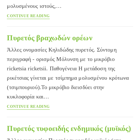
μολυσμένους ιστούς,…
Μελιταίος
CONTINUE READING
πυρετός
Πυρετός βραχωδών ορέων
Άλλες ονομασίες Κηλιδώδης πυρετός. Σύντομη
περιγραφή - ορισμός Μόλυνση με το μικρόβιο
ricketsia ricketsii. Παθογένεια Η μετάδοση της
ρικέτσιας γίνεται με τσίμπημα μολυσμένου κρότωνα
(τσιμπουριού).Το μικρόβιο διεισδύει στην
κυκλοφορία και…
Πυρετός
CONTINUE READING
βραχωδών
ορέων
Πυρετός τυφοειδής ενδημικός (μυϊκός)