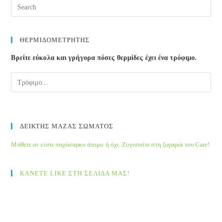
Pre
Esc
to
clos
ΘΕΡΜΙΔΟΜΕΤΡΗΤΗΣ
the
Βρείτε εύκολα και γρήγορα πόσες θερμίδες έχει ένα τρόφιμο.
sea
pane
ΔΕΙΚΤΗΣ ΜΑΖΑΣ ΣΩΜΑΤΟΣ
Μάθετε αν είστε παχύσαρκο άτομο ή όχι. Ζυγιστείτε στη ζυγαριά του Care!
ΚΑΝΕΤΕ LIKE ΣΤΗ ΣΕΛΙΔΑ ΜΑΣ!