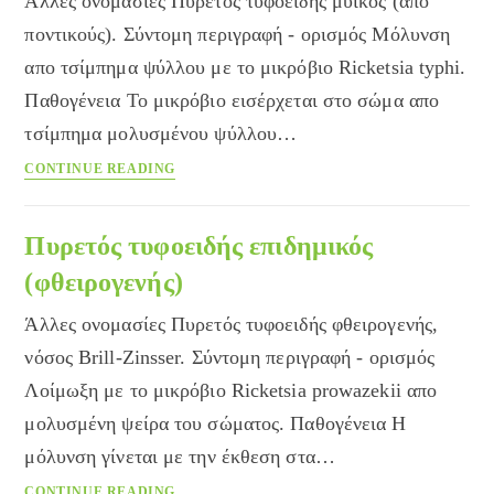
Άλλες ονομασίες Πυρετός τυφοειδής μυϊκός (απο
ποντικούς). Σύντομη περιγραφή - ορισμός Μόλυνση
απο τσίμπημα ψύλλου με το μικρόβιο Ricketsia typhi.
Παθογένεια Το μικρόβιο εισέρχεται στο σώμα απο
τσίμπημα μολυσμένου ψύλλου…
Πυρετός
CONTINUE READING
τυφοειδής
ενδημικός
(μυϊκός)
Πυρετός τυφοειδής επιδημικός
(φθειρογενής)
Άλλες ονομασίες Πυρετός τυφοειδής φθειρογενής,
νόσος Brill-Zinsser. Σύντομη περιγραφή - ορισμός
Λοίμωξη με το μικρόβιο Ricketsia prowazekii απο
μολυσμένη ψείρα του σώματος. Παθογένεια Η
μόλυνση γίνεται με την έκθεση στα…
Πυρετός
CONTINUE READING