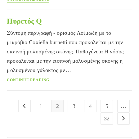
τυφοειδής
επιδημικός
(φθειρογενής)
Πυρετός Q
Σύντομη περιγραφή - ορισμός Λοίμωξη με το
μικρόβιο Coxiella burnetti που προκαλείται με την
εισπνοή μολυσμένης σκόνης. Παθογένεια Η νόσος
προκαλείται με την εισπνοή μολυσμένης σκόνης η
μολυσμένου γάλακτος με…
Πυρετός
CONTINUE READING
Q
1
2
3
4
5
…
Go to the previous page
32
Go to the