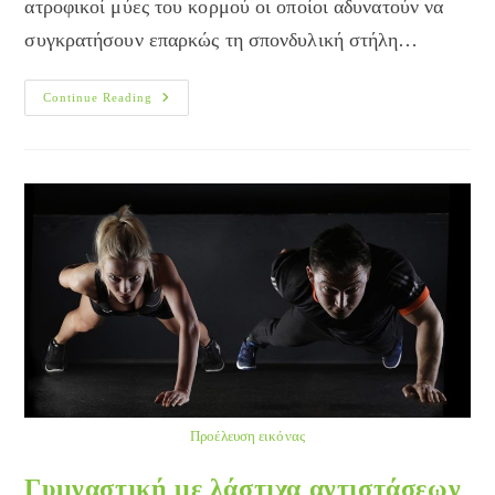
ατροφικοί μύες του κορμού οι οποίοι αδυνατούν να
συγκρατήσουν επαρκώς τη σπονδυλική στήλη…
Επιδράσεις
Continue Reading
Από
Την
Έλλειψη
Κίνησης
Και
Την
Προπόνηση
Fitness
Προέλευση εικόνας
Γυμναστική με λάστιχα αντιστάσεων