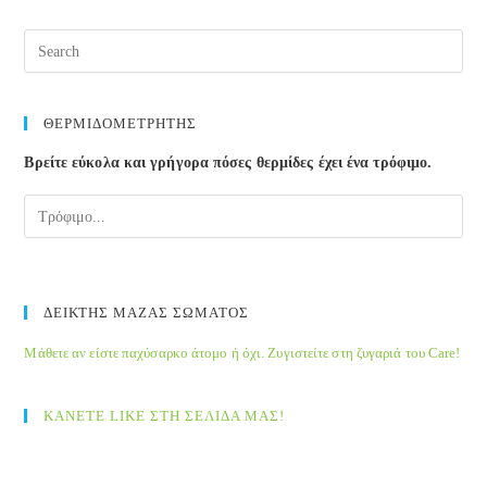
Pre
Esc
to
clos
ΘΕΡΜΙΔΟΜΕΤΡΗΤΗΣ
the
Βρείτε εύκολα και γρήγορα πόσες θερμίδες έχει ένα τρόφιμο.
sea
pane
ΔΕΙΚΤΗΣ ΜΑΖΑΣ ΣΩΜΑΤΟΣ
Μάθετε αν είστε παχύσαρκο άτομο ή όχι. Ζυγιστείτε στη ζυγαριά του Care!
ΚΑΝΕΤΕ LIKE ΣΤΗ ΣΕΛΙΔΑ ΜΑΣ!