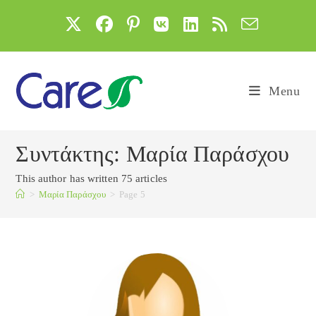
Skip
to
content
Menu
Συντάκτης:
Μαρία Παράσχου
This author has written 75 articles
>
Μαρία Παράσχου
>
Page 5