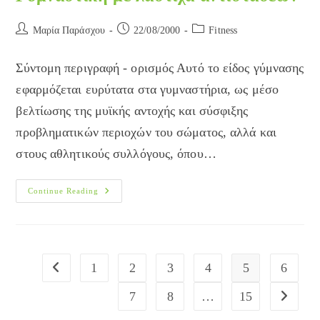
Post
Post
Post
Μαρία Παράσχου
22/08/2000
Fitness
author:
published:
category:
Σύντομη περιγραφή - ορισμός Αυτό το είδος γύμνασης
εφαρμόζεται ευρύτατα στα γυμναστήρια, ως μέσο
βελτίωσης της μυϊκής αντοχής και σύσφιξης
προβληματικών περιοχών του σώματος, αλλά και
στους αθλητικούς συλλόγους, όπου…
Γυμναστική
Continue Reading
Με
Λάστιχα
Αντιστάσεων
1
2
3
4
5
6
Go to the previous page
7
8
…
15
Go to the