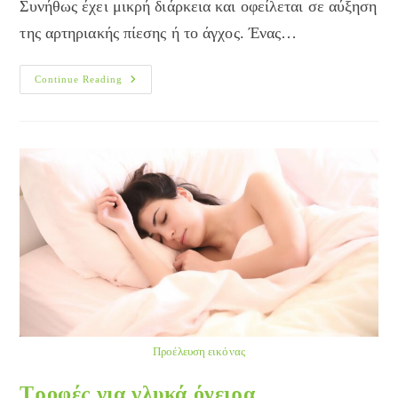
Συνήθως έχει μικρή διάρκεια και οφείλεται σε αύξηση
της αρτηριακής πίεσης ή το άγχος. Ένας…
Ημικρανίες
Continue Reading
Και
Πονοκέφαλος:
Πως
Ο
Βελονισμός
Βοηθάει
Προέλευση εικόνας
Τροφές για γλυκά όνειρα