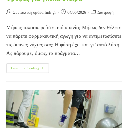
Post
Post
Post
Συντακτική ομάδα fmh.gr
04/06/2026
Διατροφή
author:
published:
category:
Μήπως ταλαιπωρείστε από αυπνία; Μήπως δεν θέλετε
να πάρετε φαρμακευτική αγωγή για να αντιμετωπίσετε
τις άυπνες νύχτες σας; Η φύση έχει και γι’ αυτό λύση.
Ας πάρουμε, όμως, τα πράγματα…
Τροφές
Continue Reading
Για
Γλυκά
Όνειρα