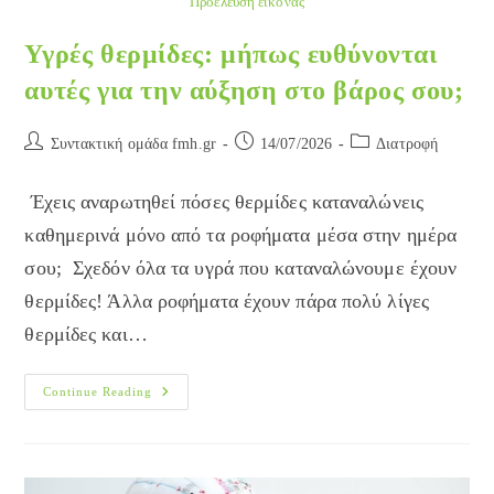
Προέλευση εικόνας
Υγρές θερμίδες: μήπως ευθύνονται
αυτές για την αύξηση στο βάρος σου;
Post
Post
Post
Συντακτική ομάδα fmh.gr
14/07/2026
Διατροφή
author:
published:
category:
Έχεις αναρωτηθεί πόσες θερμίδες καταναλώνεις
καθημερινά μόνο από τα ροφήματα μέσα στην ημέρα
σου; Σχεδόν όλα τα υγρά που καταναλώνουμε έχουν
θερμίδες! Άλλα ροφήματα έχουν πάρα πολύ λίγες
θερμίδες και…
Υγρές
Continue Reading
Θερμίδες:
Μήπως
Ευθύνονται
Αυτές
Για
Την