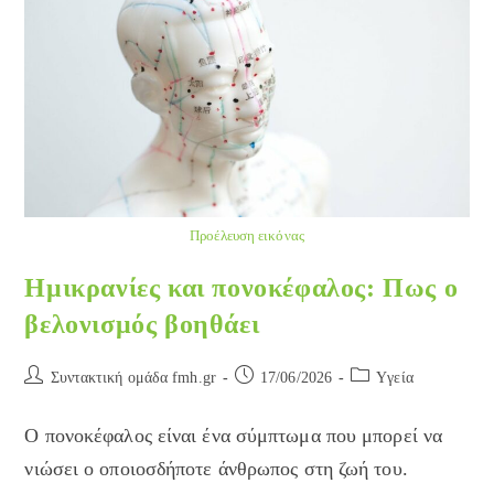
Αύξηση
Στο
Βάρος
Σου;
Προέλευση εικόνας
Ημικρανίες και πονοκέφαλος: Πως ο
βελονισμός βοηθάει
Post
Post
Post
Συντακτική ομάδα fmh.gr
17/06/2026
Yγεία
author:
published:
category:
Ο πονοκέφαλος είναι ένα σύμπτωμα που μπορεί να
νιώσει ο οποιοσδήποτε άνθρωπος στη ζωή του.