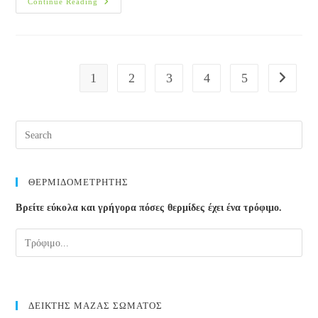
Πώς
Continue Reading
Θα
Καταλάβεις
Ότι
Χρειάζεσαι
Φυσικοθεραπευτή
1
2
3
4
5
Go to the
Pre
Esc
to
clos
ΘΕΡΜΙΔΟΜΕΤΡΗΤΗΣ
the
Βρείτε εύκολα και γρήγορα πόσες θερμίδες έχει ένα τρόφιμο.
sea
pane
ΔΕΙΚΤΗΣ ΜΑΖΑΣ ΣΩΜΑΤΟΣ